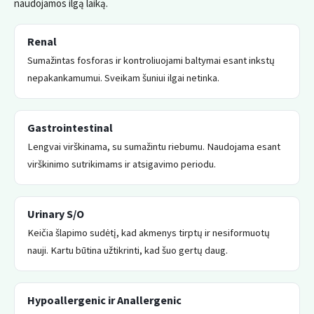
naudojamos ilgą laiką.
Renal
Sumažintas fosforas ir kontroliuojami baltymai esant inkstų
nepakankamumui. Sveikam šuniui ilgai netinka.
Gastrointestinal
Lengvai virškinama, su sumažintu riebumu. Naudojama esant
virškinimo sutrikimams ir atsigavimo periodu.
Urinary S/O
Keičia šlapimo sudėtį, kad akmenys tirptų ir nesiformuotų
nauji. Kartu būtina užtikrinti, kad šuo gertų daug.
Hypoallergenic ir Anallergenic