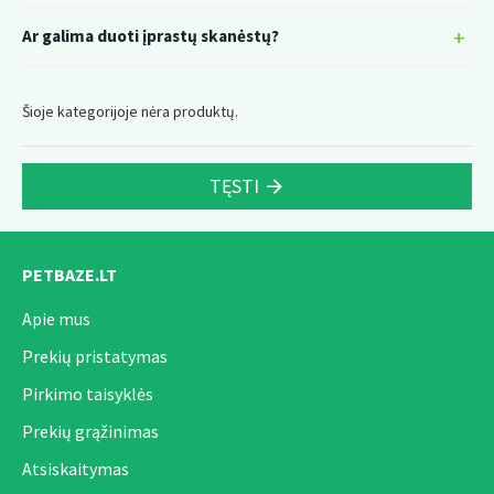
Ar galima duoti įprastų skanėstų?
Šioje kategorijoje nėra produktų.
TĘSTI
PETBAZE.LT
Apie mus
Prekių pristatymas
Pirkimo taisyklės
Prekių grąžinimas
Atsiskaitymas