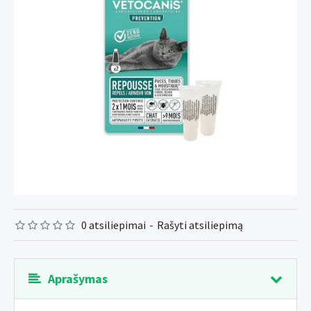
0 atsiliepimai
-
Rašyti atsiliepimą
Aprašymas