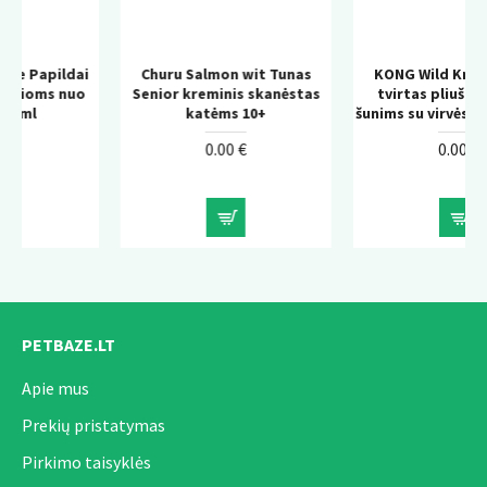
Gamintojas
: Prancūzija
ai
Churu Salmon wit Tunas
KONG Wild Knots Bear –
o
Senior kreminis skanėstas
tvirtas pliušinis žaislas
katėms 10+
šunims su virvės konstrukcija
0.00 €
0.00 €
PETBAZE.LT
Apie mus
Prekių pristatymas
Pirkimo taisyklės