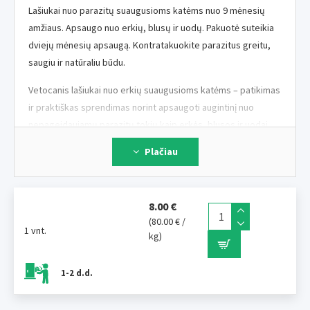
Lašiukai nuo parazitų suaugusioms katėms nuo 9 mėnesių
amžiaus. Apsaugo nuo erkių, blusų ir uodų. Pakuotė suteikia
dviejų mėnesių apsaugą. Kontratakuokite parazitus greitu,
saugiu ir natūraliu būdu.
Vetocanis lašiukai nuo erkių suaugusioms katėms – patikimas
ir praktiškas sprendimas norint apsaugoti augintinį nuo
nepageidaujamų parazitų tokių kaip erkės, blusos ir uodai.
Pakuotė suteikia dviejų mėnesių apsaugą. Pritaikyta naudoti
Plačiau
katėms nuo 9 mėnesių amžiaus. Kontratakuokite parazitus
greitu, saugiu ir natūraliu būdu.
8.00 €
(80.00 € /
1 vnt.
Pagaminta Prancūzijoje
kg)
Efektyvi apsauga nuo erkių, blusų ir uodų.
Lašiukai tinkami suaugusioms katėms nuo 9
1-2 d.d.
mėnesių amžiaus.