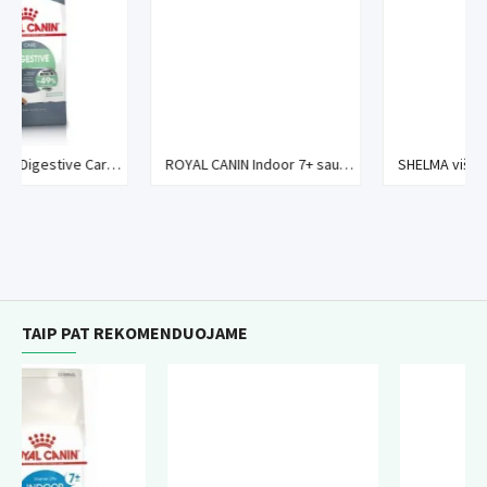
Sudedamosios dalys
Sudėtis:
kviečiai, kukurūzai, kviečių glitimas*, dehidratuoti
paukštienos baltymai, kukurūzų miltai, hidrolizuoti gyvūniniai
baltymai, augalinė ląsteliena, gyvūniniai riebalai, sojų aliejus,
ROYAL CANIN Digestive Care sausas pašaras katėms
ROYAL CANIN Indoor 7+ sausas pašaras katėms
SHELMA vištienos gabaliukai padaže
runkelių griežiniai, kukurūzų glitimas, mineralai, mielių
produktai, dumblių aliejus Schizochytrium SP (EPR+DHR
šaltinis), džiovintų pomidorų minkštimas (likopeno šaltinis),
gysločio luobelės ir sėklos, fruktooligosacharidai, mielės
(manano-oligosacharidų šaltinis), fermentuojant gautas
gliukozaminas, žuvų taukai, medetkų miltai, hidrolizuotos
kremzlės (chondroitino šaltinis 0.001%).*L.I.P.: labai gerai
TAIP PAT REKOMENDUOJAME
virškinami baltymai.
Analitinės sudedamosios dalys:
žali baltymai 30%, riebalai
12.5%, žali pelenai 5,8%, žalia ląsteliena 4,2%, linolo rūgštis
3.7%, fosforas 0.6%, EPR+DHR 0.6%, beta karotinas
15mg/kg, likopenas 7mg/kg.