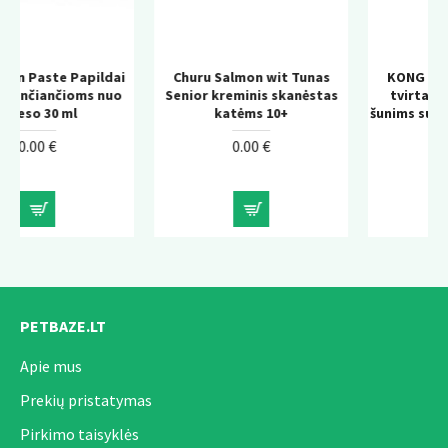
nepasiekiamoje vietoje.
dai
Churu Salmon wit Tunas
KONG Wild Knots Bear –
nuo
Senior kreminis skanėstas
tvirtas pliušinis žaislas
katėms 10+
šunims su virvės konstrukci
0.00 €
0.00 €
PETBAZE.LT
Apie mus
Prekių pristatymas
Pirkimo taisyklės