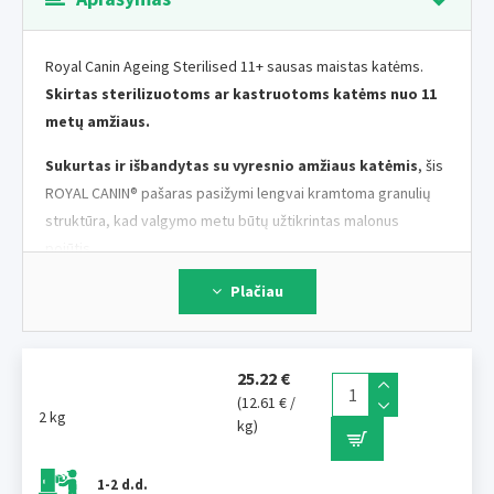
Royal Canin Ageing Sterilised 11+ sausas maistas katėms.
Skirtas sterilizuotoms ar kastruotoms katėms nuo 11
metų amžiaus.
Sukurtas ir išbandytas su vyresnio amžiaus katėmis
, šis
ROYAL CANIN® pašaras pasižymi lengvai kramtoma granulių
struktūra, kad valgymo metu būtų užtikrintas malonus
pojūtis.
Plačiau
Ši formulė, praturtinta „HealthyAge7™ Complex“ junginiu,
užtikrina tiksliai subalansuotą maistinių medžiagų derinį,
padedantį palaikyti septynias pagrindines sveikatos ir
gyvybingumo sritis vyresnio katėms:
25.22 €
(12.61 € /
2 kg
Apetitas ir svoris:
pašaras pasižymi ypač geru ėdamumu ir
kg)
maistingumu – padeda palaikyti sveiką apetitą bei tinkamą
kūno svorį.
1-2 d.d.