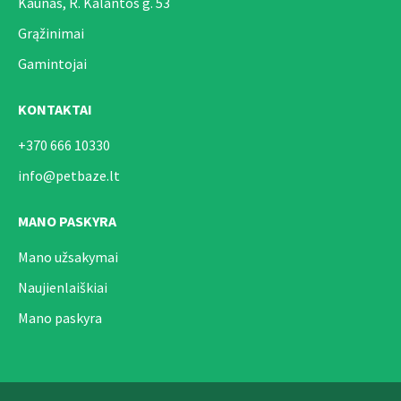
Kaunas, R. Kalantos g. 53
Grąžinimai
Gamintojai
KONTAKTAI
+370 666 10330
info@petbaze.lt
MANO PASKYRA
Mano užsakymai
Naujienlaiškiai
Mano paskyra