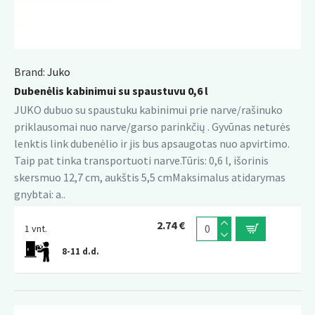
Brand:
Juko
Dubenėlis kabinimui su spaustuvu 0,6 l
JUKO dubuo su spaustuku kabinimui prie narve/rašinuko
priklausomai nuo narve/garso parinkčių . Gyvūnas neturės
lenktis link dubenėlio ir jis bus apsaugotas nuo apvirtimo.
Taip pat tinka transportuoti narve.Tūris: 0,6 l, išorinis
skersmuo 12,7 cm, aukštis 5,5 cmMaksimalus atidarymas
gnybtai: a..
2.74 €
1 vnt.
8-11 d.d.