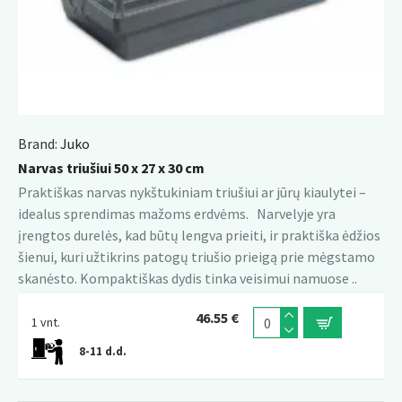
Brand:
Juko
Narvas triušiui 50 x 27 x 30 cm
Praktiškas narvas nykštukiniam triušiui ar jūrų kiaulytei –
idealus sprendimas mažoms erdvėms. Narvelyje yra
įrengtos durelės, kad būtų lengva prieiti, ir praktiška ėdžios
šienui, kuri užtikrins patogų triušio prieigą prie mėgstamo
skanėsto. Kompaktiškas dydis tinka veisimui namuose ..
46.55 €
1 vnt.
8-11 d.d.