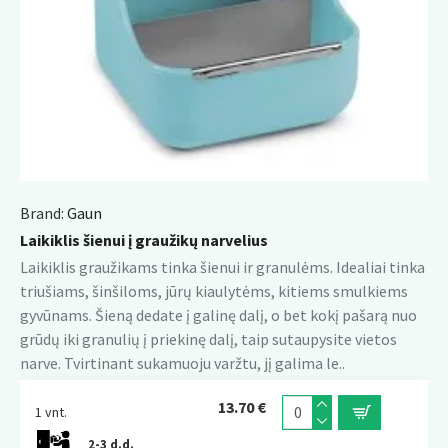
Brand:
Gaun
Laikiklis šienui į graužikų narvelius
Laikiklis graužikams tinka šienui ir granulėms. Idealiai tinka
triušiams, šinšiloms, jūrų kiaulytėms, kitiems smulkiems
gyvūnams. Šieną dedate į galinę dalį, o bet kokį pašarą nuo
grūdų iki granulių į priekinę dalį, taip sutaupysite vietos
narve. Tvirtinant sukamuoju varžtu, jį galima le..
13.70 €
1 vnt.
2-3 d.d.