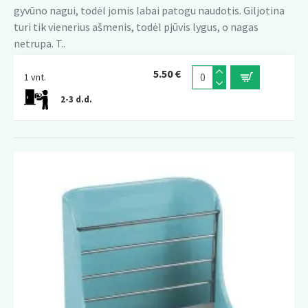
gyvūno nagui, todėl jomis labai patogu naudotis. Giljotina
turi tik vienerius ašmenis, todėl pjūvis lygus, o nagas
netrupa. T..
5.50 €
1 vnt.
2-3 d.d.