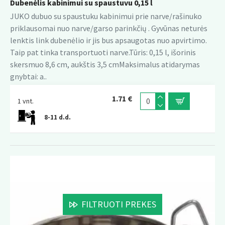
Dubenėlis kabinimui su spaustuvu 0,15 l
JUKO dubuo su spaustuku kabinimui prie narve/rašinuko
priklausomai nuo narve/garso parinkčių . Gyvūnas neturės
lenktis link dubenėlio ir jis bus apsaugotas nuo apvirtimo.
Taip pat tinka transportuoti narve.Tūris: 0,15 l, išorinis
skersmuo 8,6 cm, aukštis 3,5 cmMaksimalus atidarymas
gnybtai: a..
1.71 €
1 vnt.
8-11 d.d.
FILTRUOTI PREKES