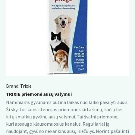
Brand:
Trixie
TRIXIE priemonė ausų valymui
Naminiams gyvūnams būtina laikas nuo laiko pavalyti ausis.
Ši skystos konsistencijos priemonė skirta šunų, kačių bei
kitų smulkių gyvūnų ausų valymui. Tai švelni priemonė,
kuri apsaugo klausomuosius kanalus. Reguliariai ją
naudojant, gyvūno nekankins ausų niežulys. Norint pašalinti