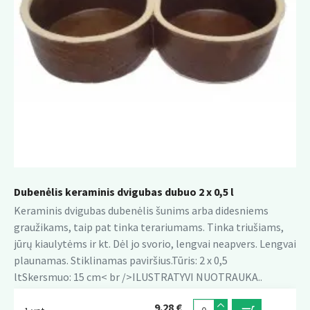
Dubenėlis keraminis dvigubas dubuo 2 x 0,5 l
Keraminis dvigubas dubenėlis šunims arba didesniems
graužikams, taip pat tinka terariumams. Tinka triušiams,
jūrų kiaulytėms ir kt. Dėl jo svorio, lengvai neapvers. Lengvai
plaunamas. Stiklinamas paviršius.Tūris: 2 x 0,5
ltSkersmuo: 15 cm< br />ILUSTRATYVI NUOTRAUKA..
9.28 €