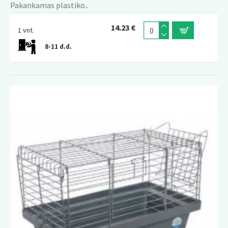
Pakankamas plastiko..
14.23 €
1 vnt.
8-11 d.d.