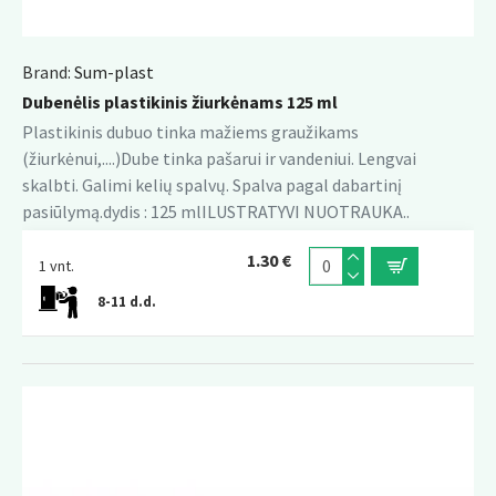
Brand:
Sum-plast
Dubenėlis plastikinis žiurkėnams 125 ml
Plastikinis dubuo tinka mažiems graužikams
(žiurkėnui,....)Dube tinka pašarui ir vandeniui. Lengvai
skalbti. Galimi kelių spalvų. Spalva pagal dabartinį
pasiūlymą.dydis : 125 mlILUSTRATYVI NUOTRAUKA..
1.30 €
1 vnt.
8-11 d.d.