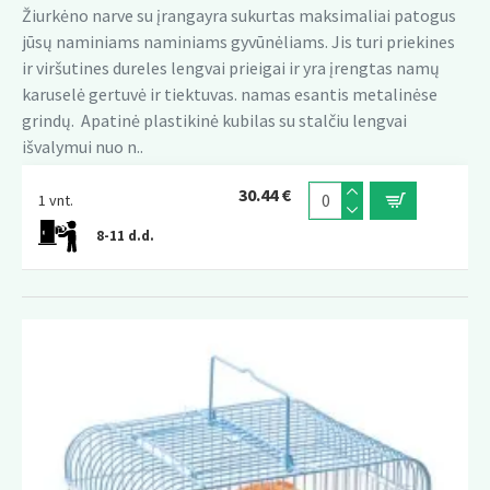
Žiurkėno narve su įrangayra sukurtas maksimaliai patogus
jūsų naminiams naminiams gyvūnėliams. Jis turi priekines
ir viršutines dureles lengvai prieigai ir yra įrengtas namų
karuselė gertuvė ir tiektuvas. namas esantis metalinėse
grindų. Apatinė plastikinė kubilas su stalčiu lengvai
išvalymui nuo n..
30.44 €
1 vnt.
8-11 d.d.