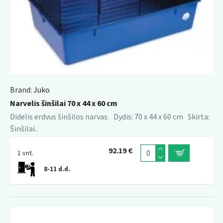
Brand:
Juko
Narvelis šinšilai 70 x 44 x 60 cm
Didelis erdvus šinšilos narvas. Dydis: 70 x 44 x 60 cm Skirta:
Šinšilai..
92.19 €
1 vnt.
8-11 d.d.