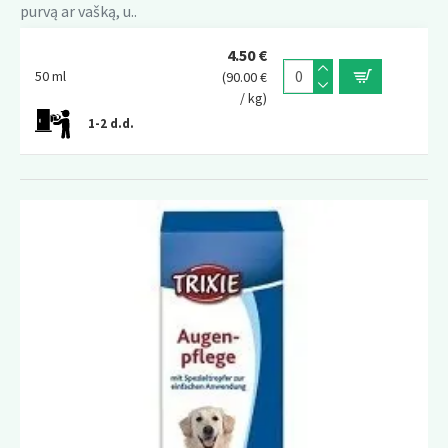
purvą ar vašką, u..
4.50 €
50 ml
(90.00 €
/ kg)
1-2 d.d.