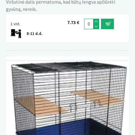
Viršutinė dalis permatoma, kad būtų lengva apžiūrėti
gyvūną, nereik..
7.73 €
1 vnt.
8-11 d.d.