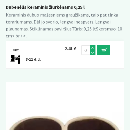
Dubenėlis keraminis žiurkėnams 0,25 l
Keraminis dubuo mažesniems graužikams, taip pat tinka
terariumams. Dėl jo svorio, lengvai neapvers. Lengvai
plaunamas. Stiklinamas paviršius.Tūris: 0,25 ltSkersmuo: 10
cm< br / >..
2.41 €
1 vnt.
8-11 d.d.