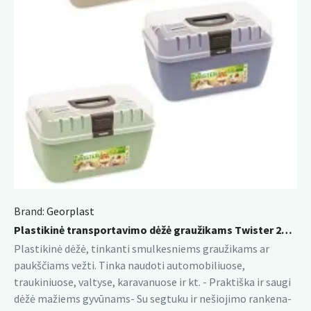
Brand:
Georplast
Plastikinė transportavimo dėžė graužikams Twister 29 x 19 x 18 cm
Plastikinė dėžė, tinkanti smulkesniems graužikams ar
paukščiams vežti. Tinka naudoti automobiliuose,
traukiniuose, valtyse, karavanuose ir kt. - Praktiška ir saugi
dėžė mažiems gyvūnams- Su segtuku ir nešiojimo rankena-