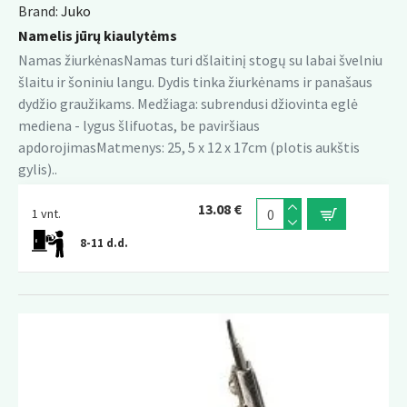
Brand:
Juko
Namelis jūrų kiaulytėms
Namas žiurkėnasNamas turi dšlaitinį stogų su labai švelniu
šlaitu ir šoniniu langu. Dydis tinka žiurkėnams ir panašaus
dydžio graužikams. Medžiaga: subrendusi džiovinta eglė
mediena - lygus šlifuotas, be paviršiaus
apdorojimasMatmenys: 25, 5 x 12 x 17cm (plotis aukštis
gylis)..
13.08 €
1 vnt.
8-11 d.d.