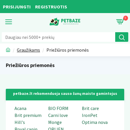
PRISIJUNGTI
REGISTRUOTIS
0
Graužikams
Priežiūros priemonės
Priežiūros priemonės
petbaze.lt rekomenduoja sauso šunų maisto gamintojus
Acana
BIO FORM
Brit care
Brit premium
Carni love
IronPet
Hill's
Monge
Optima nova
Royal canin
ORIJEN