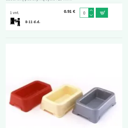
0.91 €
1 vnt.
8-11 d.d.