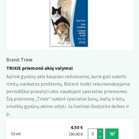
Brand:
Trixie
TRIXIE priemonė akių valymui
Aplink gyvūnų akis kaupiasi nešvarumai, kurie gali sukelti
rimtų sveikatos problemų. Būtent todėl rekomenduojama
periodiškai pravalyti akis naudojant specialias priemones.
Šią priemonę „Trixie“ sukūrė specialiai šunų, kačių ir kitų
smulkių gyvūnų akims valyti. Ja švelniai išvalysite dulkes ir
p..
4.50 €
50 ml
(90.00 €