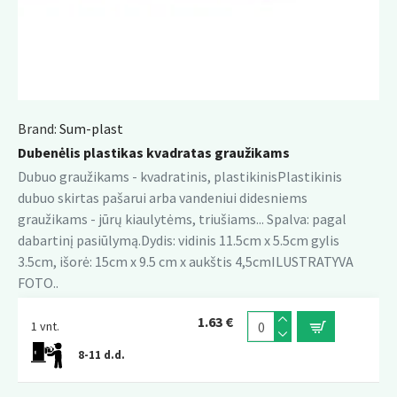
Brand:
Sum-plast
Dubenėlis plastikas kvadratas graužikams
Dubuo graužikams - kvadratinis, plastikinisPlastikinis
dubuo skirtas pašarui arba vandeniui didesniems
graužikams - jūrų kiaulytėms, triušiams... Spalva: pagal
dabartinį pasiūlymą.Dydis: vidinis 11.5cm x 5.5cm gylis
3.5cm, išorė: 15cm x 9.5 cm x aukštis 4,5cmILUSTRATYVA
FOTO..
1.63 €
1 vnt.
8-11 d.d.