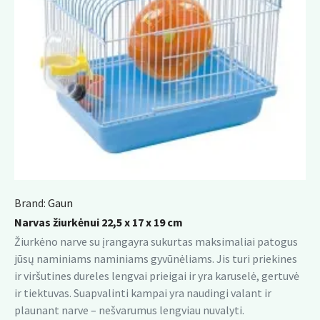
Brand:
Gaun
Narvas žiurkėnui 22,5 x 17 x 19 cm
Žiurkėno narve su įrangayra sukurtas maksimaliai patogus
jūsų naminiams naminiams gyvūnėliams. Jis turi priekines
ir viršutines dureles lengvai prieigai ir yra karuselė, gertuvė
ir tiektuvas. Suapvalinti kampai yra naudingi valant ir
plaunant narve – nešvarumus lengviau nuvalyti.