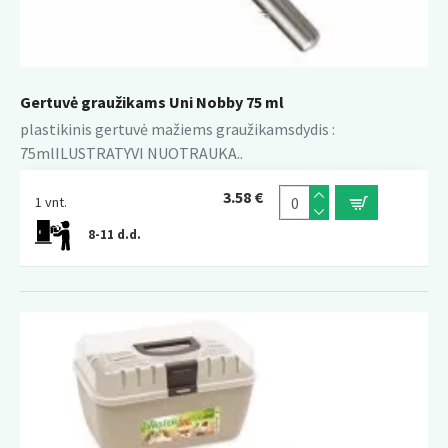
Gertuvė graužikams Uni Nobby 75 ml
plastikinis gertuvė mažiems graužikamsdydis :
75mlILUSTRATYVI NUOTRAUKA..
3.58 €
1 vnt.
8-11 d.d.