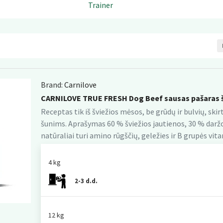
Trainer
Brand:
Carnilove
CARNILOVE TRUE FRESH Dog Beef sausas pašaras 
Receptas tik iš šviežios mėsos, be grūdų ir bulvių, ski
šunims. Aprašymas 60 % šviežios jautienos, 30 % daržov
natūraliai turi amino rūgščių, geležies ir B grupės vita
4 kg
2-3 d.d.
12 kg