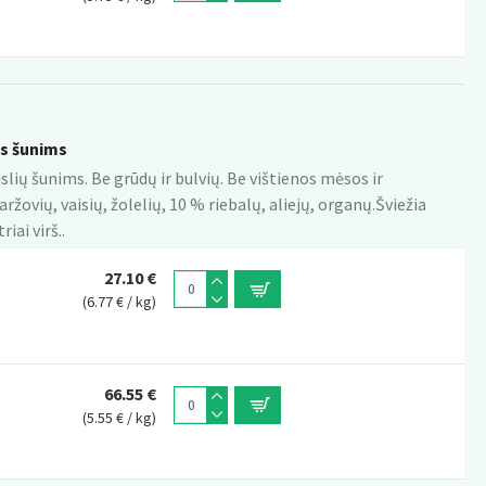
s šunims
slių šunims. Be grūdų ir bulvių. Be vištienos mėsos ir
žovių, vaisių, žolelių, 10 % riebalų, aliejų, organų.Šviežia
iai virš..
27.10 €
(6.77 € / kg)
66.55 €
(5.55 € / kg)