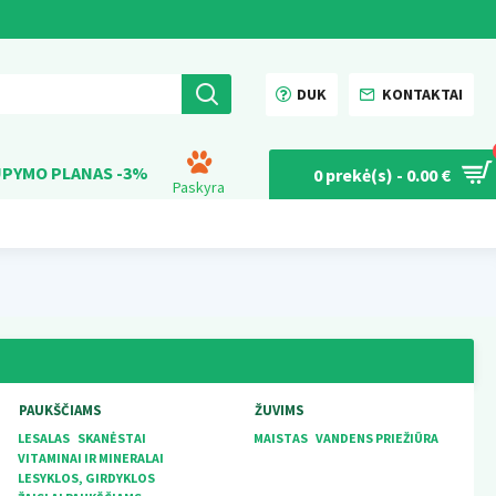
DUK
KONTAKTAI
PYMO PLANAS -3%
0 prekė(s) - 0.00 €
Paskyra
PAUKŠČIAMS
ŽUVIMS
LESALAS
SKANĖSTAI
MAISTAS
VANDENS PRIEŽIŪRA
VITAMINAI IR MINERALAI
LESYKLOS, GIRDYKLOS