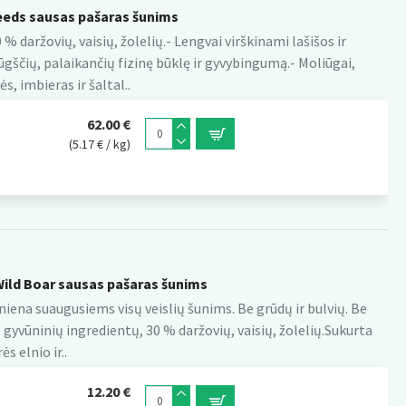
eds sausas pašaras šunims
 daržovių, vaisių, žolelių.- Lengvai virškinami lašišos ir
ščių, palaikančių fizinę būklę ir gyvybingumą.- Moliūgai,
s, imbieras ir šaltal..
62.00 €
(5.17 € / kg)
ild Boar sausas pašaras šunims
rniena suaugusiems visų veislių šunims. Be grūdų ir bulvių. Be
gyvūninių ingredientų, 30 % daržovių, vaisių, žolelių.Sukurta
s elnio ir..
12.20 €