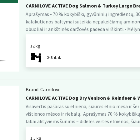
CARNILOVE ACTIVE Dog Salmon & Turkey Large Bre
Aprašymas - 70 % kokybiškų gyvūninių ingredientų, 30 %
kalakutienos baltymai suteikia nepakeičiamų aminorūg
obuoliai ir ankštinės daržovės padeda virškinti.- Mėlynė
12 kg
2-3 d.d.
Brand:
Carnilove
CARNILOVE ACTIVE Dog Dry Venison & Reindeer & W
Visavertis pašaras su elniena, šiaurės elnio mėsa ir še
vištienos mėsos ir riebalų. Aprašymas 70 % kokybiškų 
labai aktyviems šunims – didelės vertės elnienos, šiaurė
1.5 kg