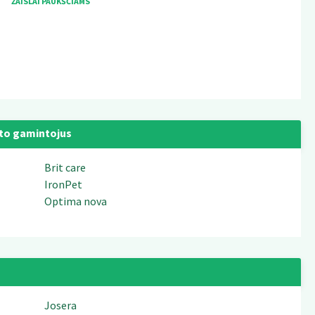
ŽAISLAI PAUKŠČIAMS
to gamintojus
Brit care
IronPet
Optima nova
Josera