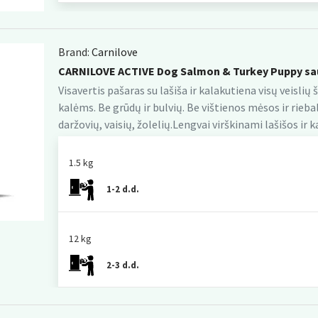
Brand:
Carnilove
CARNILOVE ACTIVE Dog Salmon & Turkey Puppy sa
Visavertis pašaras su lašiša ir kalakutiena visų veisli
kalėms. Be grūdų ir bulvių. Be vištienos mėsos ir rie
daržovių, vaisių, žolelių.Lengvai virškinami lašišos ir k
1.5 kg
1-2 d.d.
12 kg
2-3 d.d.