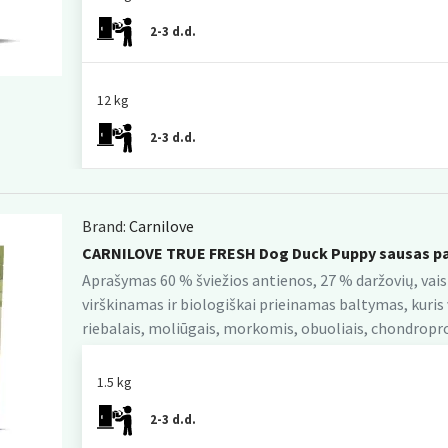
2-3 d.d.
12 kg
2-3 d.d.
Brand:
Carnilove
CARNILOVE TRUE FRESH Dog Duck Puppy sausas p
Aprašymas 60 % šviežios antienos, 27 % daržovių, vaisių
virškinamas ir biologiškai prieinamas baltymas, kuris v
riebalais, moliūgais, morkomis, obuoliais, chondropro
1.5 kg
2-3 d.d.