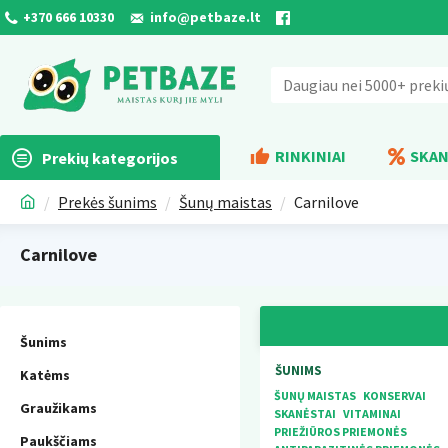
+370 666 10330
info@petbaze.lt
RINKINIAI
SKAN
Prekių kategorijos
Prekės šunims
Šunų maistas
Carnilove
Carnilove
Šunims
ŠUNIMS
Katėms
ŠUNŲ MAISTAS
KONSERVAI
Graužikams
SKANĖSTAI
VITAMINAI
PRIEŽIŪROS PRIEMONĖS
Paukščiams