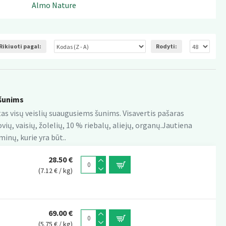
Almo Nature
Rikiuoti pagal:
Rodyti:
šunims
rtas visų veislių suaugusiems šunims. Visavertis pašaras
ių, vaisių, žolelių, 10 % riebalų, aliejų, organų.Jautiena
minų, kurie yra būt..
28.50 €
(7.12 € / kg)
69.00 €
(5.75 € / kg)