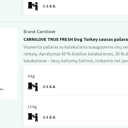
1-2 d.d.
Brand:
Carnilove
CARNILOVE TRUE FRESH Dog Turkey sausas pašara
Visavertis pašaras su kalakutiena suaugusiems visų vei
riebalų. Aprašymas 60 % šviežios kalakutienos, 30 % dar
kalakutiena – liesų baltymų šaltinis, tinkantis net jautr
4 kg
2-3 d.d.
12 kg
2-3 d.d.