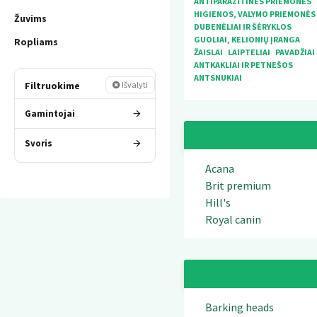
ANTIPARAZITINĖS PRIEMONĖS
HIGIENOS, VALYMO PRIEMONĖS
Žuvims
DUBENĖLIAI IR ŠĖRYKLOS
GUOLIAI, KELIONIŲ ĮRANGA
Ropliams
ŽAISLAI
LAIPTELIAI
PAVADŽIAI
ANTKAKLIAI IR PETNEŠOS
ANTSNUKIAI
Filtruokime
Išvalyti
Gamintojai
Svoris
Acana
Brit premium
Hill's
Royal canin
Barking heads