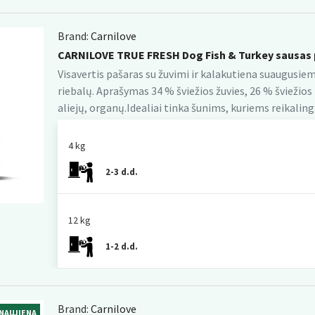
Brand:
Carnilove
CARNILOVE TRUE FRESH Dog Fish & Turkey sausas 
Visavertis pašaras su žuvimi ir kalakutiena suaugusiems
riebalų. Aprašymas 34 % šviežios žuvies, 26 % šviežios 
aliejų, organų.Idealiai tinka šunims, kuriems reikalinga
4 kg
2-3 d.d.
12 kg
1-2 d.d.
Brand:
Carnilove
NAUJIENA