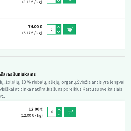
(8.13 € / kg)
74.00 €
(6.17 € / kg)
ašaras šuniukams
, žolelių, 13 % riebalų, aliejų, organų.Šviežia antis yra lengvai
isiškai atitinka natūralius šuns poreikius.Kartu su sveikaisiais
t..
12.00 €
(12.00 € / kg)