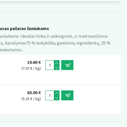
usas pašaras šuniukams
ų šuniukams. Idealiai tinka ir vaikingoms, ir maitinančioms
balų. Aprašymas75 % kokybiškų gyvūninių ingredientų, 25 %
alakutienos ..
10.60 €
(7.07 € / kg)
63.00 €
(5.25 € / kg)