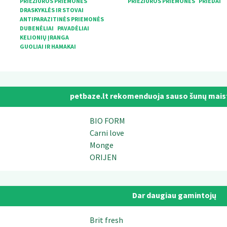
PRIEŽIŪROS PRIEMONĖS
PRIEŽIŪROS PRIEMONĖS
PRIEDAI
DRASKYKLĖS IR STOVAI
ANTIPARAZITINĖS PRIEMONĖS
DUBENĖLIAI
PAVADĖLIAI
KELIONIŲ ĮRANGA
GUOLIAI IR HAMAKAI
petbaze.lt rekomenduoja sauso šunų mais
BIO FORM
Carni love
Monge
ORIJEN
Dar daugiau gamintojų
Brit fresh