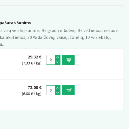
pašaras šunims
 visų veislių šunims. Be grūdų ir bulvių. Be vištienos mėsos ir
kalakutienos, 30 % daržovių, vaisių, žolelių, 10 % riebalų,
..
29.32 €
(7.33 € / kg)
72.00 €
(6.00 € / kg)