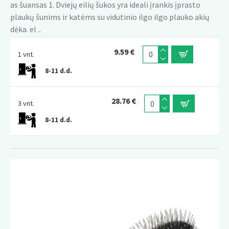
as šuansas 1. Dviejų eilių šukos yra ideali įrankis įprasto
plaukų šunims ir katėms su vidutinio ilgo ilgo plauko akių
dėka. el ..
9.59 €
1 vnt.
8-11 d.d.
28.76 €
3 vnt.
8-11 d.d.