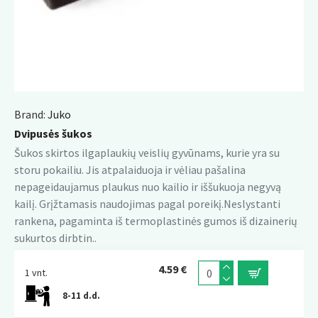
Brand:
Juko
Dvipusės šukos
Šukos skirtos ilgaplaukių veislių gyvūnams, kurie yra su
storu pokailiu. Jis atpalaiduoja ir vėliau pašalina
nepageidaujamus plaukus nuo kailio ir iššukuoja negyvą
kailį. Grįžtamasis naudojimas pagal poreikį.Neslystanti
rankena, pagaminta iš termoplastinės gumos iš dizainerių
sukurtos dirbtin..
4.59 €
1 vnt.
8-11 d.d.