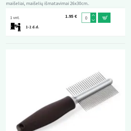
maišeliai, maišelių išmatavimai 26x30cm..
1.95 €
1 vnt.
1-2 d.d.