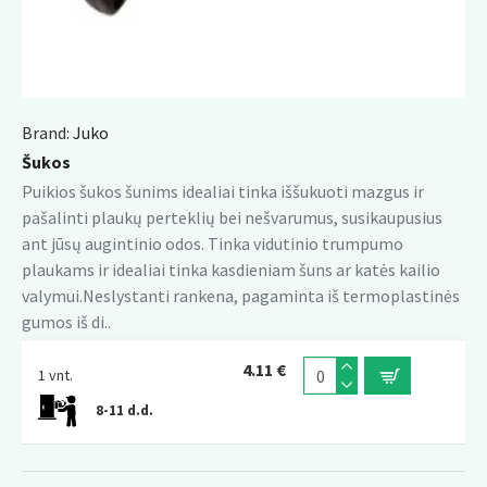
Brand:
Juko
Šukos
Puikios šukos šunims idealiai tinka iššukuoti mazgus ir
pašalinti plaukų perteklių bei nešvarumus, susikaupusius
ant jūsų augintinio odos. Tinka vidutinio trumpumo
plaukams ir idealiai tinka kasdieniam šuns ar katės kailio
valymui.Neslystanti rankena, pagaminta iš termoplastinės
gumos iš di..
4.11 €
1 vnt.
8-11 d.d.