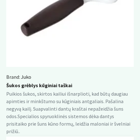
Brand:
Juko
Šukos grėblys kūginiai taškai
Puikios šukos, skirtos kailiui išnarplioti, kad būtų daugiau
apimties ir minkštumo su kūginiais antgaliais. Pašalina
negyvą kailį. Suapvalinti dantų kraštai nepažeidžia šuns
odos.Specialios spyruoklinės sistemos dėka dantys
prisitaiko prie šuns kūno formų, leidžia maloniai ir švelniai
prižiū..