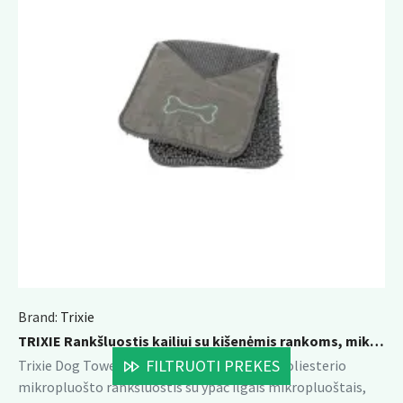
Brand:
Trixie
TRIXIE Rankšluostis kailiui su kišenėmis rankoms, mikropluoštas, 78x32 cm, pilkas
FILTRUOTI PREKES
Trixie Dog Towel yra itin sugeriantis 100% poliesterio
mikropluošto rankšluostis su ypač ilgais mikropluoštais,