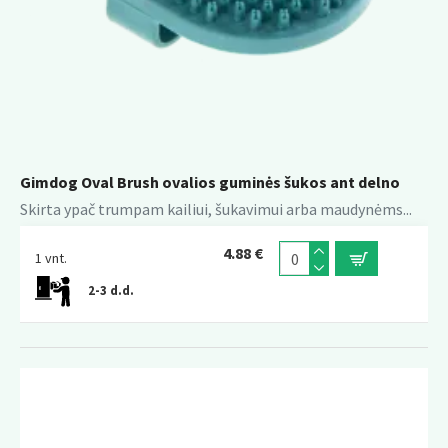
Gimdog Oval Brush ovalios guminės šukos ant delno
Skirta ypač trumpam kailiui, šukavimui arba maudynėms...
4.88 €
1 vnt.
2-3 d.d.