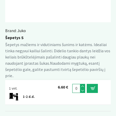
Brand:
Juko
Šepetys S
Šepetys mažiems ir vidutiniams šunims ir katėms. Idealiai
tinka negyvui kailiui šalinti. Didelio tankio dantys leidžia vos
keliais brūkštelėjimais pašalinti daugiau plaukų nei
naudojant įprastas šukas.Naudodami mygtuką, esantį
šepetėlio gale, galite pastumti tvirtą šepetėlio paviršių į
prie..
6.60 €
1 vnt.
1-2 d.d.