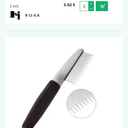
5.62 €
1 vnt.
8-11 d.d.