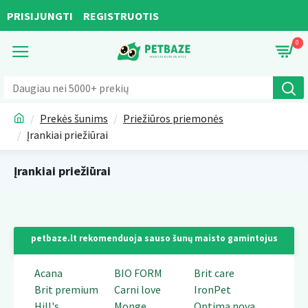
PRISIJUNGTI
REGISTRUOTIS
0
Prekės šunims
Priežiūros priemonės
Įrankiai priežiūrai
Įrankiai priežiūrai
petbaze.lt rekomenduoja sauso šunų maisto gamintojus
Acana
BIO FORM
Brit care
Brit premium
Carni love
IronPet
Hill's
Monge
Optima nova