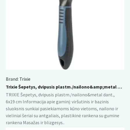
Brand:
Trixie
Trixie Šepetys, dvipusis plastm./nailono&amp;metal dant., 6x19 cm
TRIXIE Šepetys, dvipusis plastm./nailono&metal dant.,
6x19 cm Informacija apie gaminį: viršutinis ir bazinis
sluoksnis sunkiai pasiekiamoms kūno vietoms, nailono ir
vieliniai šeriai su antgaliais, plastikinė rankena su gumine
rankena Masažas ir blizgesys..