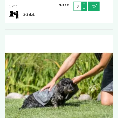
9.37 €
1 vnt.
2-3 d.d.