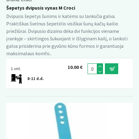
Šepetys dvipusis vynas M Croci
Dvipusis šepetys šunims ir katėms su lanksčia galva.
Praktiškas švelnus šepetėlis visiškai šunų kačių kailio
priežiūrai. Dvipusio dizaino dėka dvi funkcijos viename
įrankyje – skirtingos šukuojant ir išlyginam kailį, o lanksti
galva prisiderina prie gyvūno kūno formos ir garantuoja
maksimalaus komfo..
10.00 €
1 vnt.
8-11 d.d.