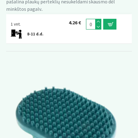
pašalina plaukų perteklių nesukeldami skausmo dėl
minkštos pagalv..
4.26 €
1 vnt.
8-11 d.d.