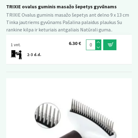
TRIXIE ovalus guminis masažo šepetys gyvūnams
TRIXIE Ovalus guminis masažo šepetys ant delno 9 x 13 cm
Tinka jautriems gyvūnams Pašalina palaidus plaukus Su
rankine kilpa ir keturiais antgaliais Natūrali guma..
6.30 €
1 vnt.
2-3 d.d.