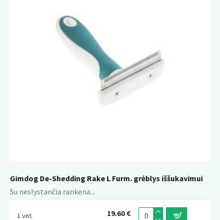
Gimdog De-Shedding Rake L Furm. grėblys iššukavimui
Su neslystančia rankena...
19.60 €
1 vnt.