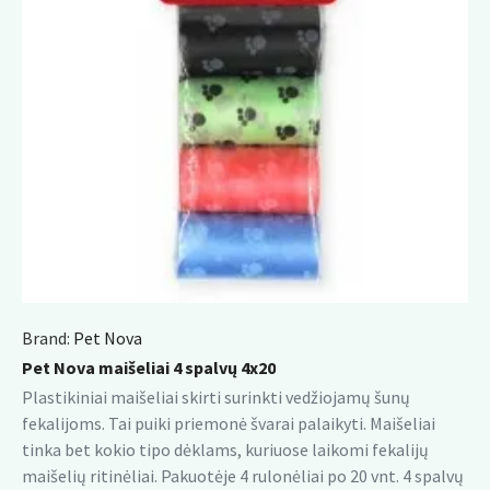
Brand:
Pet Nova
Pet Nova maišeliai 4 spalvų 4x20
Plastikiniai maišeliai skirti surinkti vedžiojamų šunų
fekalijoms. Tai puiki priemonė švarai palaikyti. Maišeliai
tinka bet kokio tipo dėklams, kuriuose laikomi fekalijų
maišelių ritinėliai. Pakuotėje 4 rulonėliai po 20 vnt. 4 spalvų