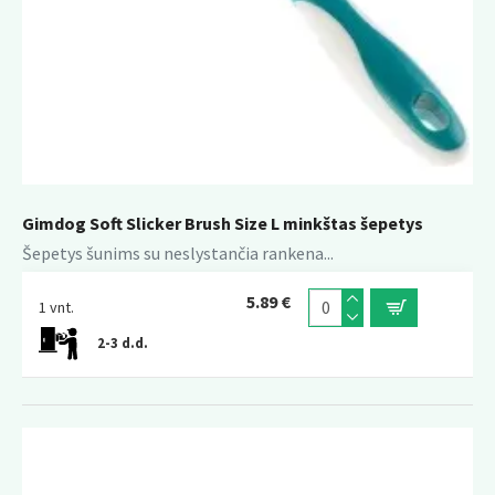
Gimdog Soft Slicker Brush Size L minkštas šepetys
Šepetys šunims su neslystančia rankena...
5.89 €
1 vnt.
2-3 d.d.