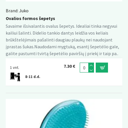
Brand:
Juko
Ovalios formos šepetys
Savaime išsivalantis ovalus šepetys. Idealiai tinka negyvui
kailiui šalinti. Didelio tankio dantys leidžia vos keliais
brūkštelėjimais pašalinti daugiau plaukų nei naudojant
įprastas šukas.Naudodami mygtuką, esantį šepetėlio gale,
galite pastumti tvirtą šepetėlio paviršių į priekį ir taip pa..
7.30 €
1 vnt.
8-11 d.d.