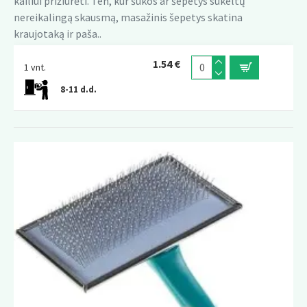
kailiui prižiūrėti. Ten, kur šukos ar šepetys sukeltų
nereikalingą skausmą, masažinis šepetys skatina
kraujotaką ir paša..
1.54 €
1 vnt.
8-11 d.d.