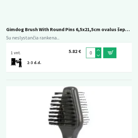
Gimdog Brush With Round Pins 6,5x21,5cm ovalus šepetys apvaliais dant. Vienpusis
Su neslystančia rankena...
5.82 €
1 vnt.
2-3 d.d.