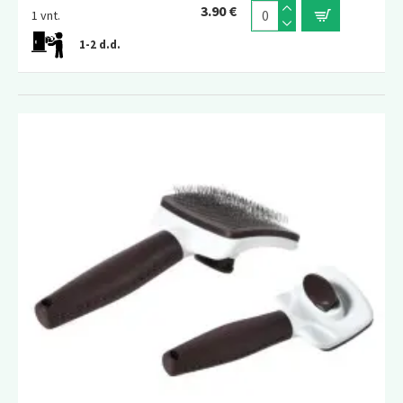
3.90 €
1 vnt.
1-2 d.d.