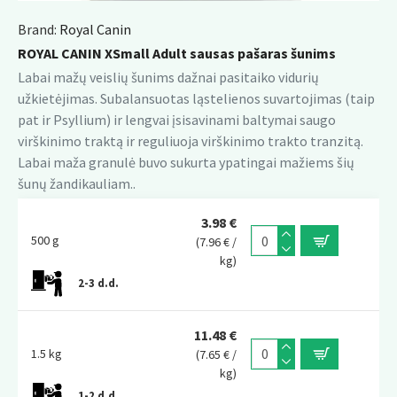
Brand:
Royal Canin
ROYAL CANIN XSmall Adult sausas pašaras šunims
Labai mažų veislių šunims dažnai pasitaiko vidurių
užkietėjimas. Subalansuotas ląstelienos suvartojimas (taip
pat ir Psyllium) ir lengvai įsisavinami baltymai saugo
virškinimo traktą ir reguliuoja virškinimo trakto tranzitą.
Labai maža granulė buvo sukurta ypatingai mažiems šių
šunų žandikauliam..
3.98 €
500 g
(7.96 € /
kg)
2-3 d.d.
11.48 €
1.5 kg
(7.65 € /
kg)
1-2 d.d.