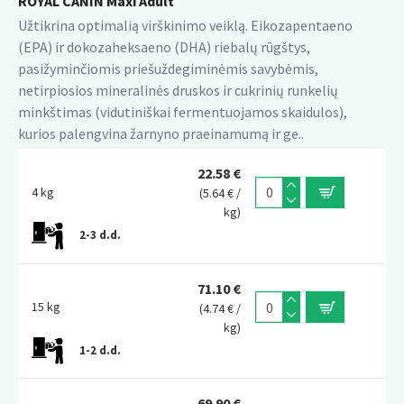
ROYAL CANIN Maxi Adult
Užtikrina optimalią virškinimo veiklą. Eikozapentaeno
(EPA) ir dokozaheksaeno (DHA) riebalų rūgštys,
pasižyminčiomis priešuždegiminėmis savybėmis,
netirpiosios mineralinės druskos ir cukrinių runkelių
minkštimas (vidutiniškai fermentuojamos skaidulos),
kurios palengvina žarnyno praeinamumą ir ge..
22.58 €
4 kg
(5.64 € /
kg)
2-3 d.d.
71.10 €
15 kg
(4.74 € /
kg)
1-2 d.d.
69.90 €