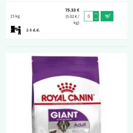
75.33 €
15 kg
(5.02 € /
kg)
2-3 d.d.