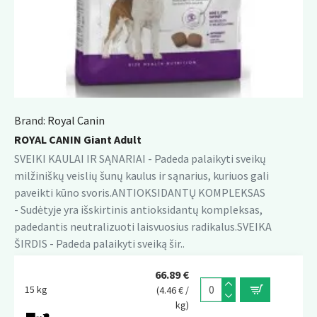
Brand:
Royal Canin
ROYAL CANIN Giant Adult
SVEIKI KAULAI IR SĄNARIAI - Padeda palaikyti sveikų
milžiniškų veislių šunų kaulus ir sąnarius, kuriuos gali
paveikti kūno svoris.ANTIOKSIDANTŲ KOMPLEKSAS
- Sudėtyje yra išskirtinis antioksidantų kompleksas,
padedantis neutralizuoti laisvuosius radikalus.SVEIKA
ŠIRDIS - Padeda palaikyti sveiką šir..
66.89 €
15 kg
(4.46 € /
kg)