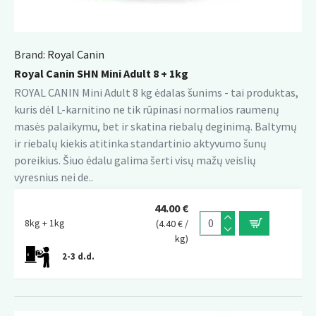
Brand:
Royal Canin
Royal Canin SHN Mini Adult 8 + 1kg
ROYAL CANIN Mini Adult 8 kg ėdalas šunims - tai produktas,
kuris dėl L-karnitino ne tik rūpinasi normalios raumenų
masės palaikymu, bet ir skatina riebalų deginimą. Baltymų
ir riebalų kiekis atitinka standartinio aktyvumo šunų
poreikius. Šiuo ėdalu galima šerti visų mažų veislių
vyresnius nei de..
44.00 €
8kg + 1kg
(4.40 € /
kg)
2-3 d.d.