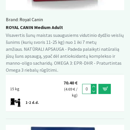
Brand:
Royal Canin
ROYAL CANIN Medium Adult
Visavertis šunų maistas suaugusiems vidutinio dydžio veislių
šunims (kurių svoris 11-25 kg) nuo 1 iki 7 metų
amžiaus. NATŪRALI APSAUGA - Padeda palaikyti natūralią
jūsų šuns apsaugą, ypač dėl antioksidantų komplekso ir
manno-oligo sacharidų. OMEGA 3: EPR-DHR - Praturtintas
Omega 3 riebalų rūgštimi..
70.40 €
15 kg
(4.69 € /
kg)
1-2 d.d.