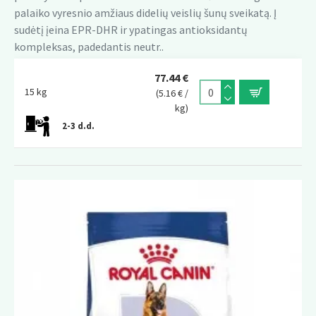
palaiko vyresnio amžiaus didelių veislių šunų sveikatą. Į
sudėtį įeina EPR-DHR ir ypatingas antioksidantų
kompleksas, padedantis neutr..
77.44 €
15 kg
(5.16 € /
kg)
2-3 d.d.