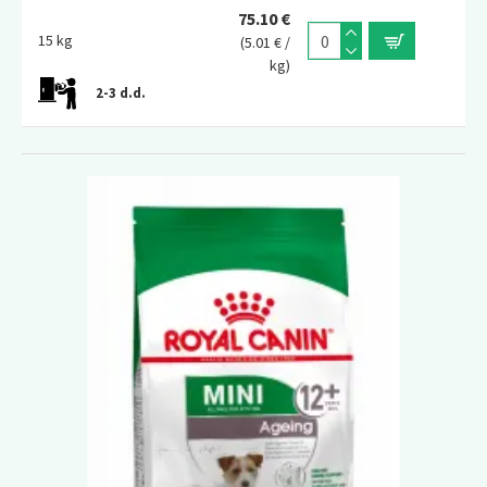
75.10 €
15 kg
(5.01 € /
kg)
2-3 d.d.