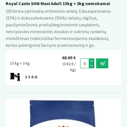
Royal Canin SHN Maxi Adult 15kg + 3kg nemokamai
Užtikrina optimalią virškinimo veiklą. Eikozapentaeno
(EPA) ir dokozaheksaeno (DHA) riebalų rūgštys,
pasižyminčiomis priešuždegiminėmis savybėmis,
netirpiosios mineralinės druskos ir cukrinių runkelių
minkštimas (vidutiniškai fermentuojamos skaidulos),
kurios palengvina žarnyno praeinamumą ir ge..
68.69 €
15 kg + 3 kg
(3.82 € /
kg)
2-3 d.d.