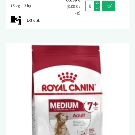
15 kg + 3 kg
(3.88 € /
kg)
2-3 d.d.