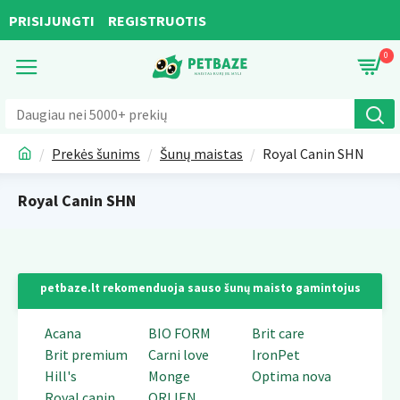
PRISIJUNGTI
REGISTRUOTIS
0
Prekės šunims
Šunų maistas
Royal Canin SHN
Royal Canin SHN
petbaze.lt rekomenduoja sauso šunų maisto gamintojus
Acana
BIO FORM
Brit care
Brit premium
Carni love
IronPet
Hill's
Monge
Optima nova
Royal canin
ORIJEN