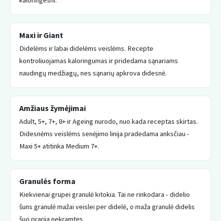
kaloringesni.
Maxi ir Giant
Didelėms ir labai didelėms veislėms. Recepte
kontroliuojamas kaloringumas ir pridedama sąnariams
naudingų medžiagų, nes sąnarių apkrova didesnė.
Amžiaus žymėjimai
Adult, 5+, 7+, 8+ ir Ageing nurodo, nuo kada receptas skirtas.
Didesnėms veislėms senėjimo linija pradedama anksčiau -
Maxi 5+ atitinka Medium 7+.
Granulės forma
Kiekvienai grupei granulė kitokia. Tai ne rinkodara - didelio
šuns granulė mažai veislei per didelė, o maža granulė didelis
šuo prarija nekramtęs.