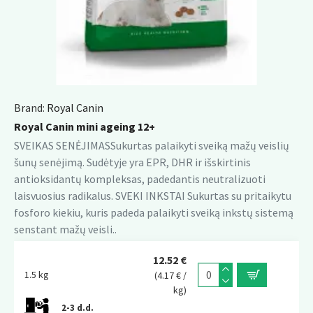
Brand:
Royal Canin
Royal Canin mini ageing 12+
SVEIKAS SENĖJIMASSukurtas palaikyti sveiką mažų veislių
šunų senėjimą. Sudėtyje yra EPR, DHR ir išskirtinis
antioksidantų kompleksas, padedantis neutralizuoti
laisvuosius radikalus. SVEKI INKSTAI Sukurtas su pritaikytu
fosforo kiekiu, kuris padeda palaikyti sveiką inkstų sistemą
senstant mažų veisli..
12.52 €
1.5 kg
(4.17 € /
kg)
2-3 d.d.