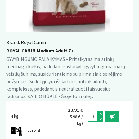
Brand:
Royal Canin
ROYAL CANIN Medium Adult 7+
GYVYBINGUMO PALAIKYMAS - Pritaikytas maistinių
medžiagų kiekis, padedantis išlaikyti gyvybingumą mažų
veislių šunims, susiduriantiems su pirmaisiais senėjimo
požymiais. Sudėtyje yra išskirtinis antioksidantų
kompleksas, padedantis neutralizuoti laisvuosius
radikalus. KAILIO BŪKLĖ - Šioje formulėj..
23.91 €
4 kg
(5.98 € /
kg)
2-3 d.d.