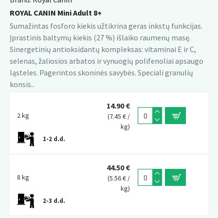
ROYAL CANIN Mini Adult 8+
Sumažintas fosforo kiekis užtikrina geras inkstų funkcijas.
Įprastinis baltymų kiekis (27 %) išlaiko raumenų masę.
Sinergetinių antioksidantų kompleksas: vitaminai E ir C,
selenas, žaliosios arbatos ir vynuogių polifenoliai apsaugo
ląsteles. Pagerintos skoninės savybės. Speciali granulių
konsis..
14.90 €
2 kg
(7.45 € /
kg)
1-2 d.d.
44.50 €
8 kg
(5.56 € /
kg)
2-3 d.d.