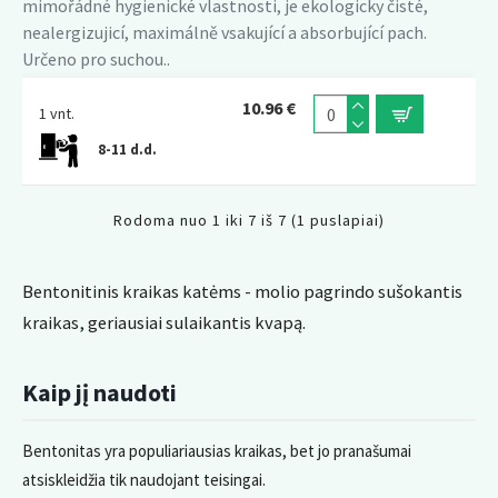
mimořádné hygienické vlastnosti, je ekologicky čisté,
nealergizujicí, maximálně vsakující a absorbující pach.
Určeno pro suchou..
10.96 €
1 vnt.
8-11 d.d.
Rodoma nuo 1 iki 7 iš 7 (1 puslapiai)
Bentonitinis kraikas katėms - molio pagrindo sušokantis
kraikas, geriausiai sulaikantis kvapą.
Kaip jį naudoti
Bentonitas yra populiariausias kraikas, bet jo pranašumai
atsiskleidžia tik naudojant teisingai.