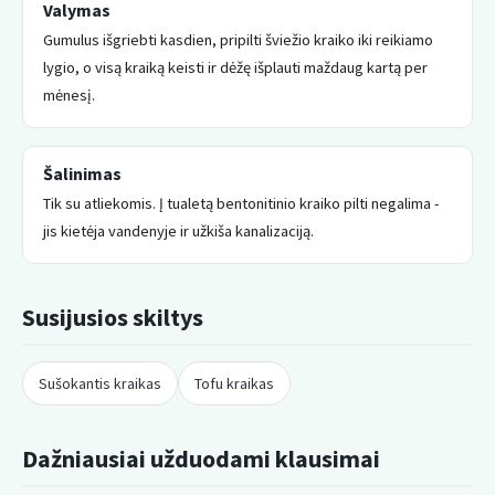
Valymas
Gumulus išgriebti kasdien, pripilti šviežio kraiko iki reikiamo
lygio, o visą kraiką keisti ir dėžę išplauti maždaug kartą per
mėnesį.
Šalinimas
Tik su atliekomis. Į tualetą bentonitinio kraiko pilti negalima -
jis kietėja vandenyje ir užkiša kanalizaciją.
Susijusios skiltys
Sušokantis kraikas
Tofu kraikas
Dažniausiai užduodami klausimai