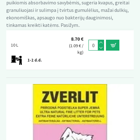
puikiomis absorbavimo savybėmis, sugeria kvapus, greitai
granuliuojasi ir sulimpa į tvirtus gumulėlius, mažai dulkių,
ekonomiškas, apsaugo nuo bakterijų dauginimosi,
tinkamas kreikti katėms. Pasižym..
8.70 €
10 L
(1.09 € /
kg)
1-2 d.d.