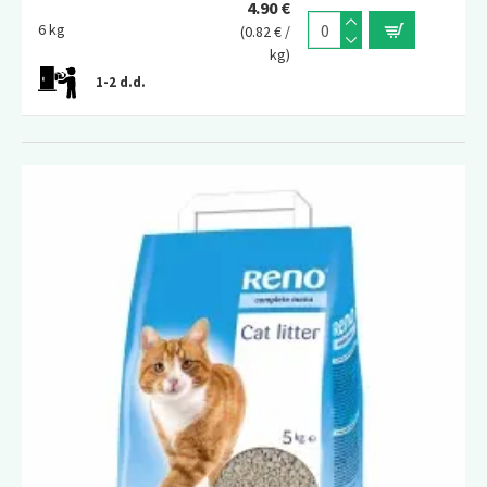
4.90 €
6 kg
(0.82 € /
kg)
1-2 d.d.