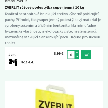
Brand:
Zverlit
ZVERLIT růžový podestýlka super jemná 10 kg
Kvalitní bentonitové hrudkující stelivo výborně pohlcující
pachy. Přírodní, čistý super jemný podestýlkový materiál je
vyrobený sušením a tříděním bentonitu. Má mimořádné
hygienické vlastnosti, je ekologicky čisté, nealergizujicí,
maximálně vsakující a absorbující pach. Určeno pro suchou
toalet..
8.99 €
1 vnt.
8-11 d.d.