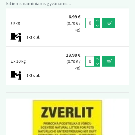
kitiems naminiams gyvūnams. ..
6.99 €
10 kg
(0.70 € /
kg)
1-2 d.d.
13.98 €
2 x 10 kg
(0.70 € /
kg)
1-2 d.d.