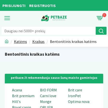
PRISIJUNGTI
REGISTRUOTIS
0
Katėms
Kraikas
Bentonitinis kraikas katėms
Bentonitinis kraikas katėms
petbaze.lt rekomenduoja sauso šunų maisto gamintojus
Acana
BIO FORM
Brit care
Brit premium
Carni love
IronPet
Hill's
Monge
Optima nova
Royal canin
ORIJEN