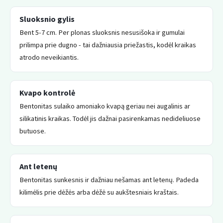
Sluoksnio gylis
Bent 5-7 cm. Per plonas sluoksnis nesusišoka ir gumulai
prilimpa prie dugno - tai dažniausia priežastis, kodėl kraikas
atrodo neveikiantis.
Kvapo kontrolė
Bentonitas sulaiko amoniako kvapą geriau nei augalinis ar
silikatinis kraikas. Todėl jis dažnai pasirenkamas nedideliuose
butuose.
Ant letenų
Bentonitas sunkesnis ir dažniau nešamas ant letenų. Padeda
kilimėlis prie dėžės arba dėžė su aukštesniais kraštais.