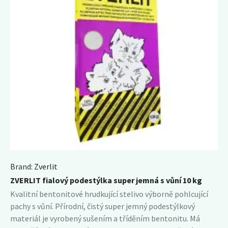
Brand:
Zverlit
ZVERLIT fialový podestýlka super jemná s vůní 10 kg
Kvalitní bentonitové hrudkující stelivo výborně pohlcující
pachy s vůní. Přírodní, čistý super jemný podestýlkový
materiál je vyrobený sušením a tříděním bentonitu. Má