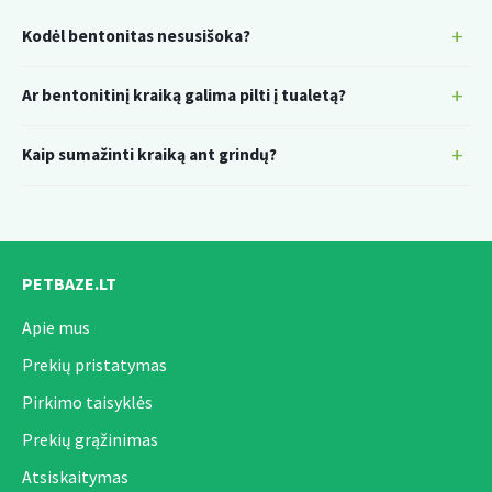
Kodėl bentonitas nesusišoka?
Ar bentonitinį kraiką galima pilti į tualetą?
Kaip sumažinti kraiką ant grindų?
PETBAZE.LT
Apie mus
Prekių pristatymas
Pirkimo taisyklės
Prekių grąžinimas
Atsiskaitymas