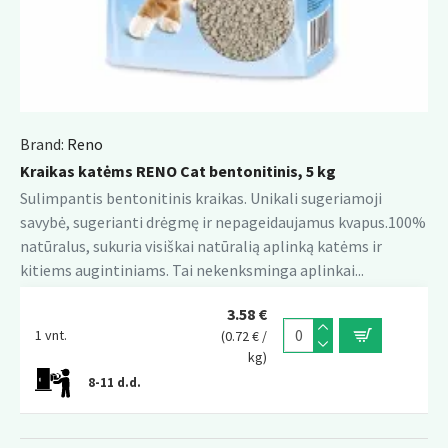
Brand:
Reno
Kraikas katėms RENO Cat bentonitinis, 5 kg
Sulimpantis bentonitinis kraikas. Unikali sugeriamoji
savybė, sugerianti drėgmę ir nepageidaujamus kvapus.100%
natūralus, sukuria visiškai natūralią aplinką katėms ir
kitiems augintiniams. Tai nekenksminga aplinkai...
3.58 €
1 vnt.
(0.72 € /
kg)
8-11 d.d.