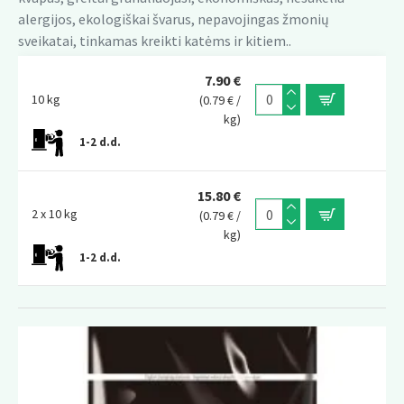
alergijos, ekologiškai švarus, nepavojingas žmonių
sveikatai, tinkamas kreikti katėms ir kitiem..
7.90 €
10 kg
(0.79 € /
kg)
1-2 d.d.
15.80 €
2 x 10 kg
(0.79 € /
kg)
1-2 d.d.