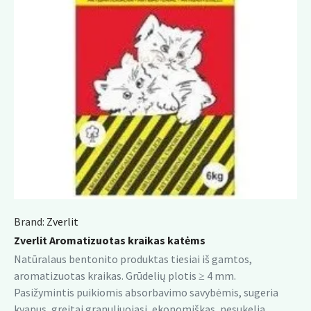
Brand:
Zverlit
Zverlit Aromatizuotas kraikas katėms
Natūralaus bentonito produktas tiesiai iš gamtos,
aromatizuotas kraikas. Grūdelių plotis ≥ 4 mm.
Pasižymintis puikiomis absorbavimo savybėmis, sugeria
kvapus, greitai granuliuojasi, ekonomiškas, nesukelia