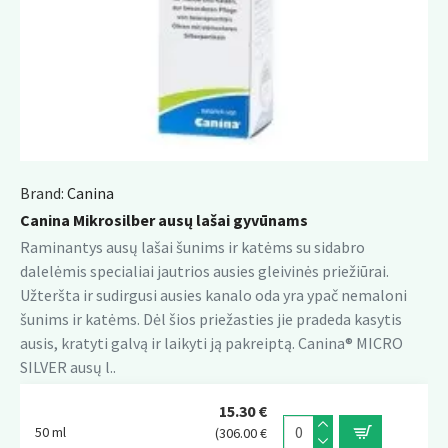
Brand:
Canina
Canina Mikrosilber ausų lašai gyvūnams
Raminantys ausų lašai šunims ir katėms su sidabro
dalelėmis specialiai jautrios ausies gleivinės priežiūrai.
Užteršta ir sudirgusi ausies kanalo oda yra ypač nemaloni
šunims ir katėms. Dėl šios priežasties jie pradeda kasytis
ausis, kratyti galvą ir laikyti ją pakreiptą. Canina® MICRO
SILVER ausų l..
15.30 €
50 ml
(306.00 €