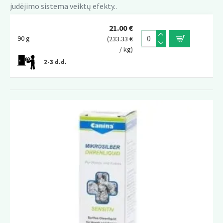
judėjimo sistema veiktų efekty..
21.00 €
90 g
(233.33 €
/ kg)
2-3 d.d.