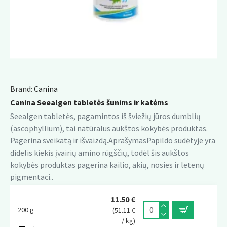
Brand:
Canina
Canina Seealgen tabletės šunims ir katėms
Seealgen tabletės, pagamintos iš šviežių jūros dumblių
(ascophyllium), tai natūralus aukštos kokybės produktas.
Pagerina sveikatą ir išvaizdą.AprašymasPapildo sudėtyje yra
didelis kiekis įvairių amino rūgščių, todėl šis aukštos
kokybės produktas pagerina kailio, akių, nosies ir letenų
pigmentaci..
11.50 €
200 g
(51.11 €
/ kg)