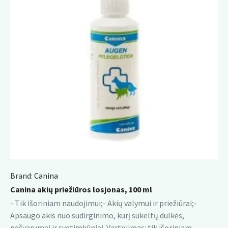
Brand:
Canina
Canina akių priežiūros losjonas, 100 ml
- Tik išoriniam naudojimui;- Akių valymui ir priežiūrai;-
Apsaugo akis nuo sudirginimo, kurį sukeltų dulkės,
nešvarumai ir svetimkūniai. Vartojimas: tik išoriniam