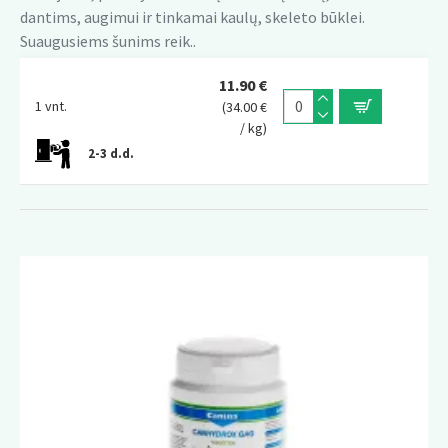
dantims, augimui ir tinkamai kaulų, skeleto būklei.
Suaugusiems šunims reik..
11.90 €
1 vnt.
(34.00 €
/ kg)
2-3 d.d.