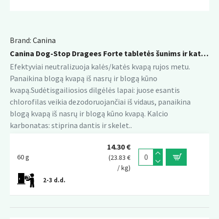
Brand:
Canina
Canina Dog-Stop Dragees Forte tabletės šunims ir katėms
Efektyviai neutralizuoja kalės/katės kvapą rujos metu.
Panaikina blogą kvapą iš nasrų ir blogą kūno
kvapą.Sudėtisgailiosios dilgėlės lapai: juose esantis
chlorofilas veikia dezodoruojančiai iš vidaus, panaikina
blogą kvapą iš nasrų ir blogą kūno kvapą. Kalcio
karbonatas: stiprina dantis ir skelet..
14.30 €
60 g
(23.83 €
/ kg)
2-3 d.d.