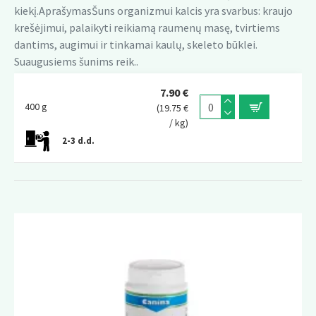
kiekį.AprašymasŠuns organizmui kalcis yra svarbus: kraujo
krešėjimui, palaikyti reikiamą raumenų masę, tvirtiems
dantims, augimui ir tinkamai kaulų, skeleto būklei.
Suaugusiems šunims reik..
7.90 €
400 g
(19.75 €
/ kg)
2-3 d.d.