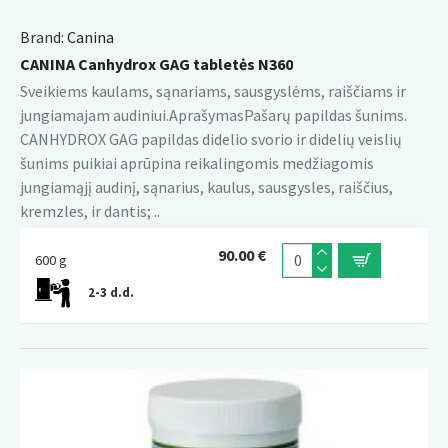
Brand:
Canina
CANINA Canhydrox GAG tabletės N360
Sveikiems kaulams, sąnariams, sausgyslėms, raiščiams ir
jungiamajam audiniui.AprašymasPašarų papildas šunims.
CANHYDROX GAG papildas didelio svorio ir didelių veislių
šunims puikiai aprūpina reikalingomis medžiagomis
jungiamąjį audinį, sąnarius, kaulus, sausgysles, raiščius,
kremzles, ir dantis; ..
90.00 €
600 g
2-3 d.d.