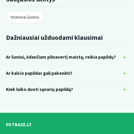
Vitaminai šunims
Dažniausiai užduodami klausimai
Ar šuniui, ėdančiam pilnavertį maistą, reikia papildų?
Ar kalcio papildas gali pakenkti?
Kiek laiko duoti sąnarių papildą?
PETBAZE.LT