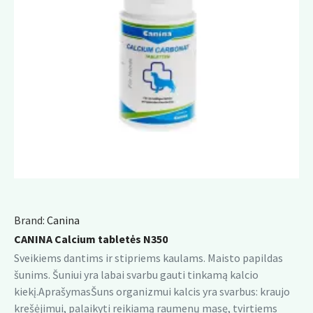
Brand:
Canina
CANINA Calcium tabletės N350
Sveikiems dantims ir stipriems kaulams. Maisto papildas
šunims. Šuniui yra labai svarbu gauti tinkamą kalcio
kiekį.AprašymasŠuns organizmui kalcis yra svarbus: kraujo
krešėjimui, palaikyti reikiamą raumenų masę, tvirtiems