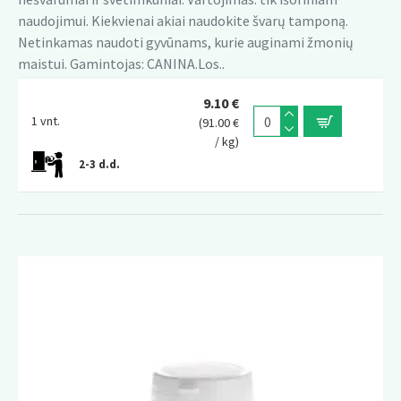
naudojimui. Kiekvienai akiai naudokite švarų tamponą.
Netinkamas naudoti gyvūnams, kurie auginami žmonių
maistui. Gamintojas: CANINA.Los..
9.10 €
1 vnt.
(91.00 €
/ kg)
2-3 d.d.