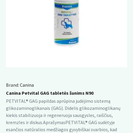
Brand:
Canina
Canina Petvital GAG tabletės šunims N90
PETVITAL® GAG papildas aprūpina judėjimo sistemą
glikozaminoglikanais (GAG). Didelis glikozaminoglikanų
kiekis stabilizuoja ir regeneruoja sausgysles, raiščius,
kremzles ir diskus.AprašymasPETVITAL® GAG sudėtyje
esančios natūralios medžiagos gyvybiškai svarbios, kad