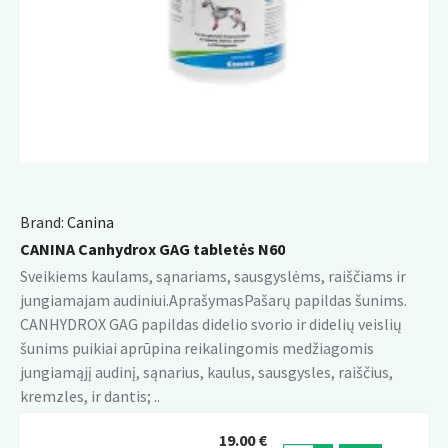
Brand:
Canina
CANINA Canhydrox GAG tabletės N60
Sveikiems kaulams, sąnariams, sausgyslėms, raiščiams ir
jungiamajam audiniui.AprašymasPašarų papildas šunims.
CANHYDROX GAG papildas didelio svorio ir didelių veislių
šunims puikiai aprūpina reikalingomis medžiagomis
jungiamąjį audinį, sąnarius, kaulus, sausgysles, raiščius,
kremzles, ir dantis; ..
19.00 €