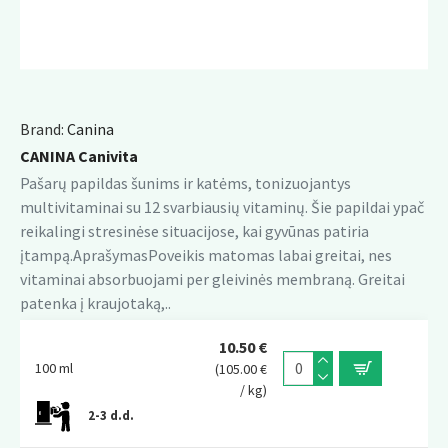
Brand:
Canina
CANINA Canivita
Pašarų papildas šunims ir katėms, tonizuojantys
multivitaminai su 12 svarbiausių vitaminų. Šie papildai ypač
reikalingi stresinėse situacijose, kai gyvūnas patiria
įtampą.AprašymasPoveikis matomas labai greitai, nes
vitaminai absorbuojami per gleivinės membraną. Greitai
patenka į kraujotaką,..
10.50 €
100 ml
(105.00 €
/ kg)
2-3 d.d.