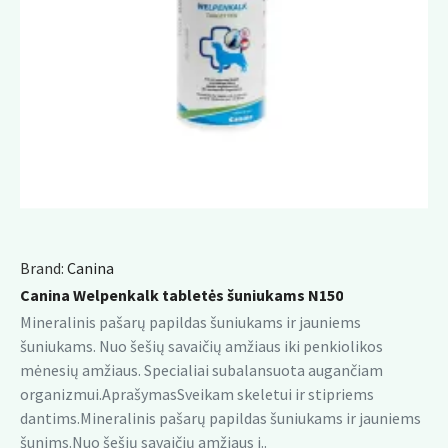
Brand:
Canina
Canina Welpenkalk tabletės šuniukams N150
Mineralinis pašarų papildas šuniukams ir jauniems
šuniukams. Nuo šešių savaičių amžiaus iki penkiolikos
mėnesių amžiaus. Specialiai subalansuota augančiam
organizmui.AprašymasSveikam skeletui ir stipriems
dantims.Mineralinis pašarų papildas šuniukams ir jauniems
šunims.Nuo šešių savaičių amžiaus i..