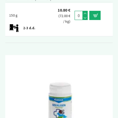
10.80 €
150 g
(72.00 €
/ kg)
2-3 d.d.