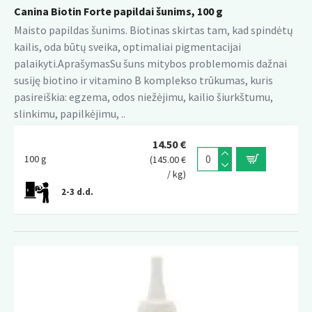
Canina Biotin Forte papildai šunims, 100 g
Maisto papildas šunims. Biotinas skirtas tam, kad spindėtų
kailis, oda būtų sveika, optimaliai pigmentacijai
palaikyti.AprašymasSu šuns mitybos problemomis dažnai
susiję biotino ir vitamino B komplekso trūkumas, kuris
pasireiškia: egzema, odos niežėjimu, kailio šiurkštumu,
slinkimu, papilkėjimu, ..
14.50 €
100 g
(145.00 €
/ kg)
2-3 d.d.