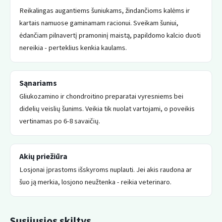
Reikalingas augantiems šuniukams, žindančioms kalėms ir
kartais namuose gaminamam racionui. Sveikam šuniui,
ėdančiam pilnavertį pramoninį maistą, papildomo kalcio duoti
nereikia - perteklius kenkia kaulams.
Sąnariams
Gliukozamino ir chondroitino preparatai vyresniems bei
didelių veislių šunims. Veikia tik nuolat vartojami, o poveikis
vertinamas po 6-8 savaičių.
Akių priežiūra
Losjonai įprastoms išskyroms nuplauti. Jei akis raudona ar
šuo ją merkia, losjono neužtenka - reikia veterinaro.
Susijusios skiltys