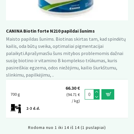
CANINA Biotin forte N210 papildai šunims
Maisto papildas šunims. Biotinas skirtas tam, kad spindėtų
kailis, oda būtų sveika, optimaliai pigmentacijai
palaikyti.AprašymasSu šuns mitybos problemomis dažnai
susiję biotino ir vitamino B komplekso trūkumas, kuris
pasireiškia: egzema, odos niežėjimu, kailio šiurkštumu,
slinkimu, papilkėjimu, ..
66.30 €
700 g
(94.71 €
/ kg)
2-3 d.d.
Rodoma nuo 1 iki 14 iš 14 (1 puslapiai)