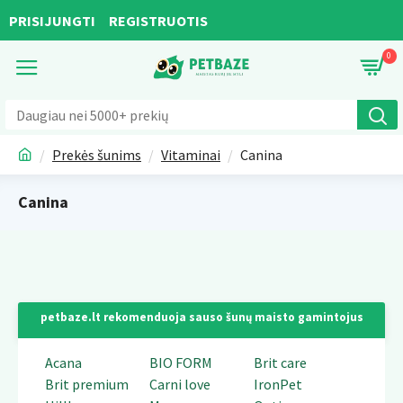
PRISIJUNGTI
REGISTRUOTIS
0
Prekės šunims
Vitaminai
Canina
Canina
petbaze.lt rekomenduoja sauso šunų maisto gamintojus
Acana
BIO FORM
Brit care
Brit premium
Carni love
IronPet