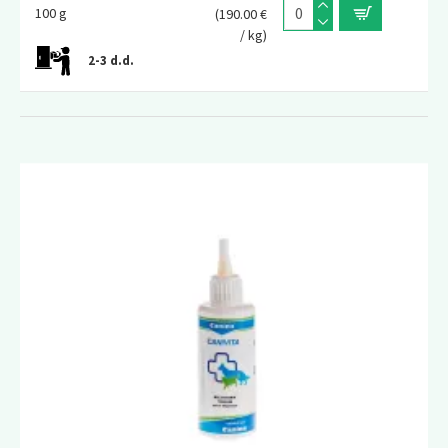
100 g
(190.00 €
/ kg)
2-3 d.d.