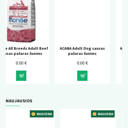
lt Beef
ACANA Adult Dog sausas
ACANA Adult Large Bre
nims
pašaras šunims
sausas pašaras šunim
0.00 €
0.00 €
NAUJAUSIOS
AUJIENA
NAUJIENA
NAUJ