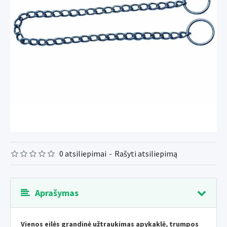
0 atsiliepimai
-
Rašyti atsiliepimą
Aprašymas
Vienos eilės grandinė užtraukimas apykaklė, trumpos