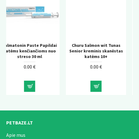
apildai
Churu Salmon wit Tunas
KONG Wild Knots Bea
ms nuo
Senior kreminis skanėstas
tvirtas pliušinis žais
katėms 10+
šunims su virvės konstru
0.00 €
0.00 €
PETBAZE.LT
Apie mus