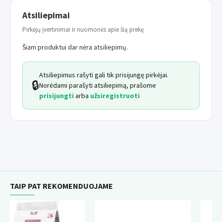
Atsiliepimai
Pirkėjų įvertinimai ir nuomonės apie šią prekę
Šiam produktui dar nėra atsiliepimų.
Atsiliepimus rašyti gali tik prisijungę pirkėjai.
🔒
Norėdami parašyti atsiliepimą, prašome
prisijungti
arba
užsiregistruoti
TAIP PAT REKOMENDUOJAME