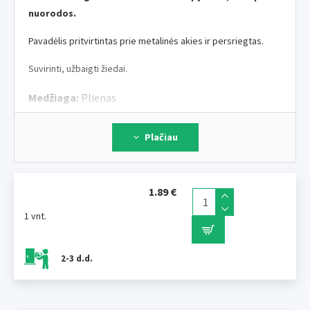
nuorodos.
Pavadėlis pritvirtintas prie metalinės akies ir persriegtas.
Suvirinti, užbaigti žiedai.
Medžiaga:
Plienas
Paviršiaus apdorojimas:
Chromuotas
Dydis:
50 cm, ø 0,3 cm
Plačiau
1.89 €
1 vnt.
2-3 d.d.