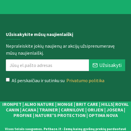
Užsisakykite mūsų naujienlaiškį
Nepraleiskite jokių naujienų ar akcijų užsiprenumeravę
mūsų naujienlaiškį.
Užsisakyti
Aš perskaičiau ir sutinku su
Privatumo politika
IRONPET | ALMO NATURE | MONGE | BRIT CARE | HILLS| ROYAL
CANIN | ACANA | TRAINER | CARNILOVE | ORIJEN | JOSERA |
PROFINE | NATURE'S PROTECTION | OPTIMA NOVA
Visos teisės saugomos. Petbaze.lt - žemų kainų gyvūnų prekių parduotuvė