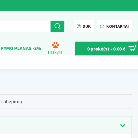
DUK
KONTAKTAI
PYMO PLANAS -3%
0 prekė(s) - 0.00 €
Paskyra
atsiliepimą