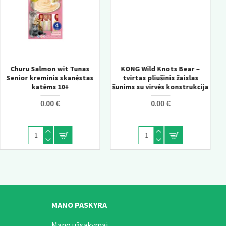
KONG Wild Knots Bear –
KONG Knots Chicken M/L –
tvirtas pliušinis žaislas
pliušinis žaislas šunims su
šunims su virvės konstrukcija
vidine virve
0.00 €
0.00 €
MANO PASKYRA
Mano užsakymai