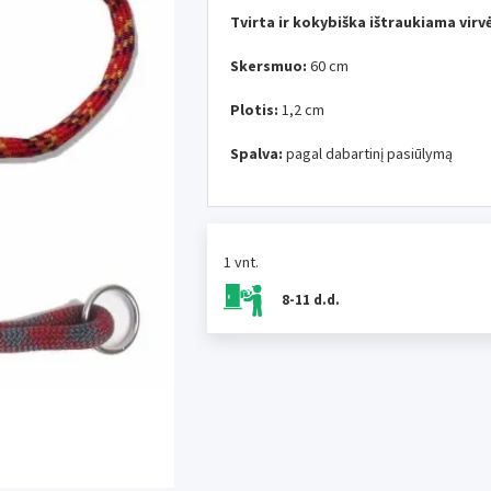
Tvirta ir kokybiška ištraukiama virv
Skersmuo:
60 cm
Plotis:
1,2 cm
Spalva:
pagal dabartinį pasiūlymą
1 vnt.
8-11 d.d.