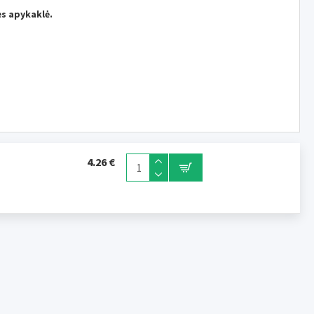
ės apykaklė.
4.26 €