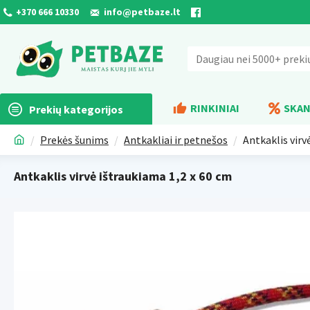
+370 666 10330
info@petbaze.lt
RINKINIAI
SKAN
Prekių kategorijos
Prekės šunims
Antkakliai ir petnešos
Antkaklis virv
Antkaklis virvė ištraukiama 1,2 x 60 cm