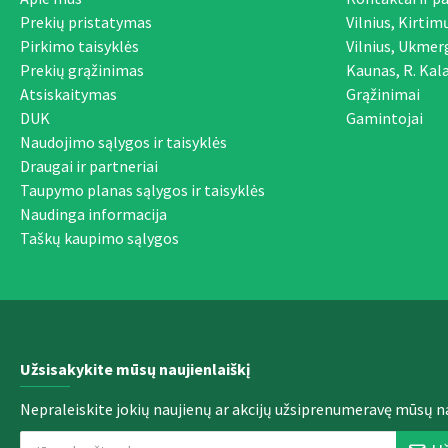
Prekių pristatymas
Vilnius, Kirtim
Pirkimo taisyklės
Vilnius, Ukmer
Prekių grąžinimas
Kaunas, R. Kala
Atsiskaitymas
Grąžinimai
DUK
Gamintojai
Naudojimo sąlygos ir taisyklės
Draugai ir partneriai
Taupymo planas sąlygos ir taisyklės
Naudinga informacija
Taškų kaupimo sąlygos
Užsisakykite mūsų naujienlaiškį
Nepraleiskite jokių naujienų ar akcijų užsiprenumeravę mūsų na