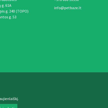
ų g. 61A
info@petbaze.lt
gės g. 240 (TOPO)
ntos g. 53
ujienlaiškį.