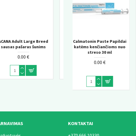
l
Acana Classic Red sausas
Calmatonin Paste Papildai
Churu Salmon wit Tunas
katėms kenčiančioms nuo
pašaras šunims
Senior kreminis skanėstas
streso 30 ml
katėms 10+
0.00 €
0.00 €
0.00 €
ARNAVIMAS
KONTAKTAI
arduotuvės
+370 666 10330