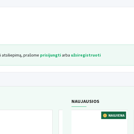
yti atsiliepimą, prašome
prisijungti
arba
užsiregistruoti
NAUJAUSIOS
NA
NAUJIENA
NAUJIENA
GERIAUSIAI PERKAMA