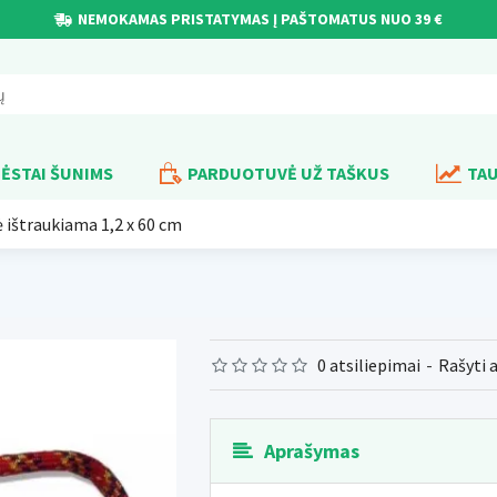
NEMOKAMAS PRISTATYMAS Į PAŠTOMATUS NUO 39 €
ĖSTAI ŠUNIMS
PARDUOTUVĖ UŽ TAŠKUS
TAU
ė ištraukiama 1,2 x 60 cm
0 atsiliepimai
-
Rašyti 
Aprašymas