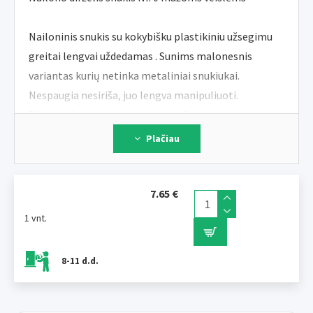
Nailoninis snukis su kokybišku plastikiniu užsegimu
greitai lengvai uždedamas . Sunims malonesnis
variantas kurių netinka metaliniai snukiukai.
Nespaugia nesiriša, juo lengva manipuliuoti.
Dėka mažo svorio ir laikamumo jūs visada galite
turėti prie rankos kad ir kur būtumėte.
Plačiau
Dydis Nr.0 tinka mažiausių veislių pavyzdžiui
Čihuahua, Jorkšyras.
7.65 €
ILUSTRATYVI NUOTRAUKA
1 vnt.
8-11 d.d.