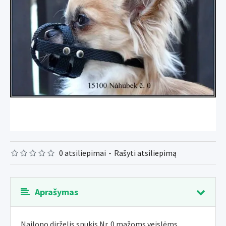
0 atsiliepimai
-
Rašyti atsiliepimą
Aprašymas
Nailono dirželis snukis Nr. 0 mažoms veislėms