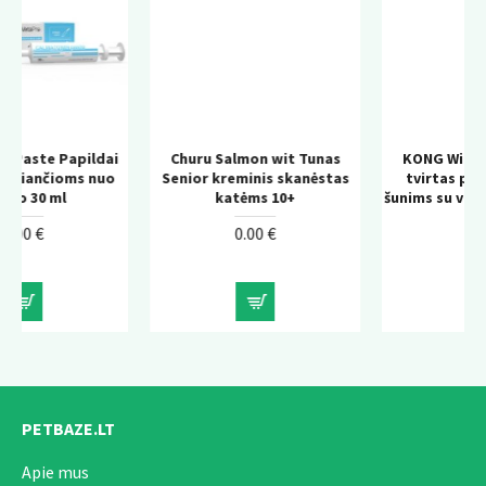
dai
Churu Salmon wit Tunas
KONG Wild Knots Bear –
uo
Senior kreminis skanėstas
tvirtas pliušinis žaislas
katėms 10+
šunims su virvės konstrukcij
0.00 €
0.00 €
PETBAZE.LT
Apie mus