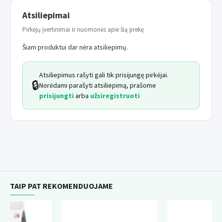
Atsiliepimai
Pirkėjų įvertinimai ir nuomonės apie šią prekę
Šiam produktui dar nėra atsiliepimų.
Atsiliepimus rašyti gali tik prisijungę pirkėjai.
🔒
Norėdami parašyti atsiliepimą, prašome
prisijungti
arba
užsiregistruoti
TAIP PAT REKOMENDUOJAME