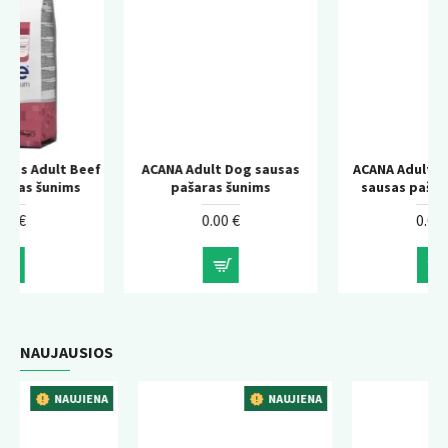
eef
ACANA Adult Dog sausas
ACANA Adult Large Breed
pašaras šunims
sausas pašaras šunims
0.00 €
0.00 €
NAUJAUSIOS
ENA
NAUJIENA
NAUJIENA