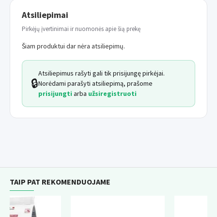
Atsiliepimai
Pirkėjų įvertinimai ir nuomonės apie šią prekę
Šiam produktui dar nėra atsiliepimų.
Atsiliepimus rašyti gali tik prisijungę pirkėjai.
🔒
Norėdami parašyti atsiliepimą, prašome
prisijungti
arba
užsiregistruoti
TAIP PAT REKOMENDUOJAME