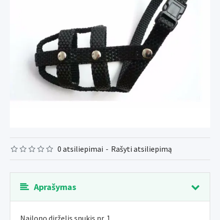
0 atsiliepimai
-
Rašyti atsiliepimą
Aprašymas
Nailono dirželis snukis nr. 1