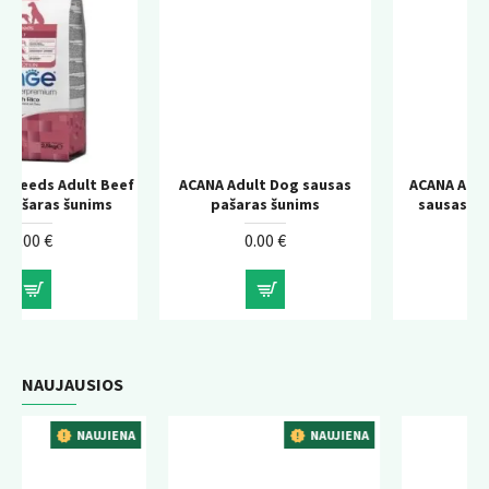
 Beef
ACANA Adult Dog sausas
ACANA Adult Large Breed
ms
pašaras šunims
sausas pašaras šunims
0.00 €
0.00 €
NAUJAUSIOS
IENA
NAUJIENA
NAUJIEN