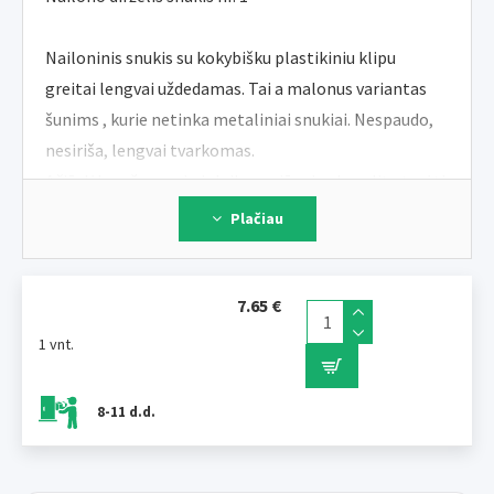
Nailoninis snukis su kokybišku plastikiniu klipu
greitai lengvai uždedamas. Tai a malonus variantas
šunims , kurie netinka metaliniai snukiai. Nespaudo,
nesiriša, lengvai tvarkomas.
Ačiū dėl mažo svorio ir laikymo jūs visada galite turėti
rankas, kur būtumėte.
Plačiau
Dydis nr.1 tinka kam mažos veislės, pavyzdžiui
nykštukas pudelis.
7.65 €
ILUSTRATYVINĖ NUOTRAUKA
1 vnt.
8-11 d.d.