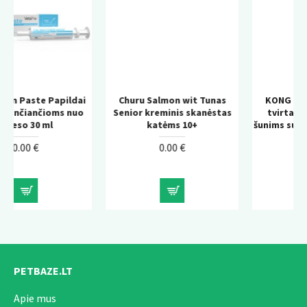
ldai
Churu Salmon wit Tunas
KONG Wild Knots Bear –
 nuo
Senior kreminis skanėstas
tvirtas pliušinis žaislas
katėms 10+
šunims su virvės konstrukc
0.00 €
0.00 €
PETBAZE.LT
Apie mus