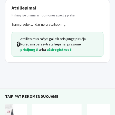
Atsiliepimai
Pirkėjų įvertinimai ir nuomonės apie šią prekę
Šiam produktui dar nėra atsiliepimų.
Atsiliepimus rašyti gali tik prisijungę pirkėjai.
🔒
Norėdami parašyti atsiliepimą, prašome
prisijungti
arba
užsiregistruoti
TAIP PAT REKOMENDUOJAME