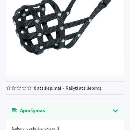
0 atsiliepimai
-
Rašyti atsiliepimą
Aprašymas
Nailono juostelė snukis nr. 3