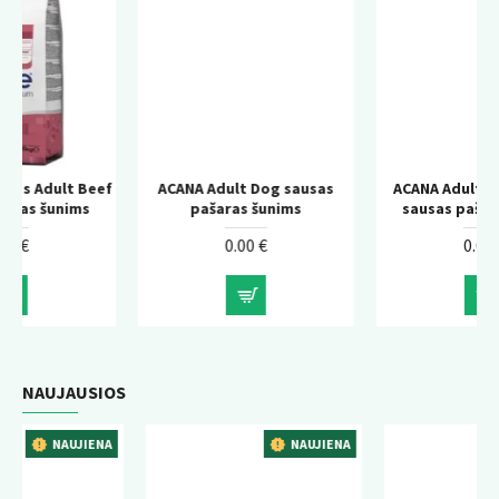
Beef
ACANA Adult Dog sausas
ACANA Adult Large Breed
s
pašaras šunims
sausas pašaras šunims
0.00 €
0.00 €
NAUJAUSIOS
ENA
NAUJIENA
NAUJIENA