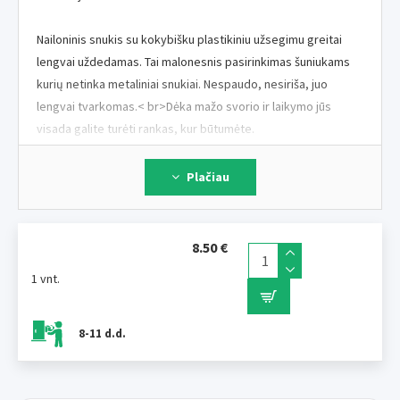
Nailoninis snukis su kokybišku plastikiniu užsegimu greitai
lengvai uždedamas. Tai malonesnis pasirinkimas šuniukams
kurių netinka metaliniai snukiai. Nespaudo, nesiriša, juo
lengvai tvarkomas.< br>Dėka mažo svorio ir laikymo jūs
visada galite turėti rankas, kur būtumėte.
Dydis Nr.3 tinka mažesnių veislių, šnauceris, pudelis.
Plačiau
Matmenys : 8 x 10 cm
8.50 €
ILUSTRATYVINĖ NUOTRAUKA
1 vnt.
8-11 d.d.