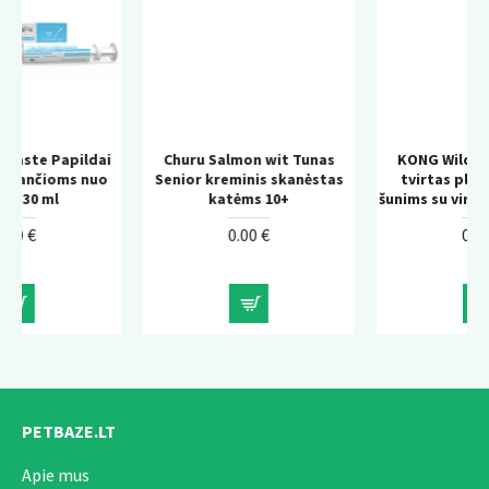
dai
Churu Salmon wit Tunas
KONG Wild Knots Bear –
nuo
Senior kreminis skanėstas
tvirtas pliušinis žaislas
katėms 10+
šunims su virvės konstrukci
0.00 €
0.00 €
PETBAZE.LT
Apie mus