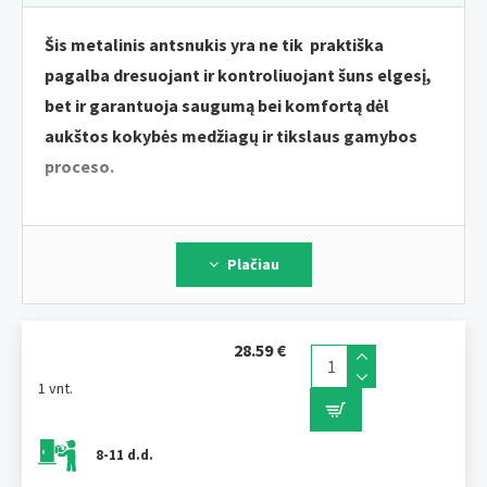
Šis metalinis antsnukis yra ne tik praktiška
pagalba dresuojant ir kontroliuojant šuns elgesį,
bet ir garantuoja saugumą bei komfortą dėl
aukštos kokybės medžiagų ir tikslaus gamybos
proceso.
- guma ir plastiku dengtas metalas užtikrina gaminio
kokybę ir ilgaamžiškumą
Plačiau
- dėl dangos metalinė konstrukcija negali korozijos, o
snukis žiemą neprišąla prie šuns snukio
- tvirtinimo dirželis pagamintas iš aukščiausios klasės
28.59 €
odos
1 vnt.
- higieniška snukio priežiūra yra labai paprasta,
tiesiog nuplaukite jį drungnu vandeniu ir leiskite
8-11 d.d.
išdžiūti