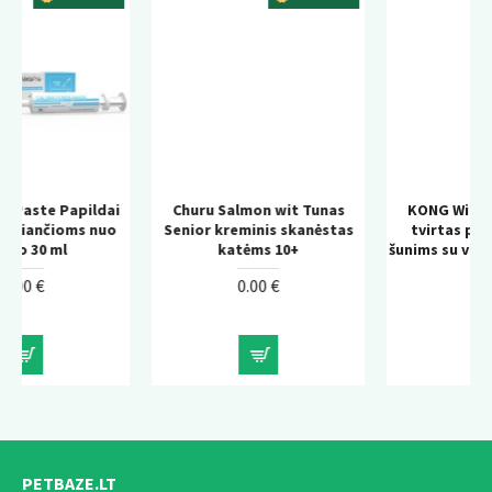
ildai
Churu Salmon wit Tunas
KONG Wild Knots Bear 
s nuo
Senior kreminis skanėstas
tvirtas pliušinis žaisla
katėms 10+
šunims su virvės konstruk
0.00 €
0.00 €
PETBAZE.LT