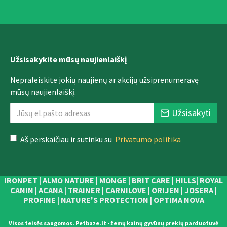
Užsisakykite mūsų naujienlaiškį
Nepraleiskite jokių naujienų ar akcijų užsiprenumeravę
mūsų naujienlaiškį.
Užsisakyti
Aš perskaičiau ir sutinku su
Privatumo politika
IRONPET | ALMO NATURE | MONGE | BRIT CARE | HILLS| ROYAL
CANIN | ACANA | TRAINER | CARNILOVE | ORIJEN | JOSERA |
PROFINE | NATURE'S PROTECTION | OPTIMA NOVA
Visos teisės saugomos. Petbaze.lt - žemų kainų gyvūnų prekių parduotuvė