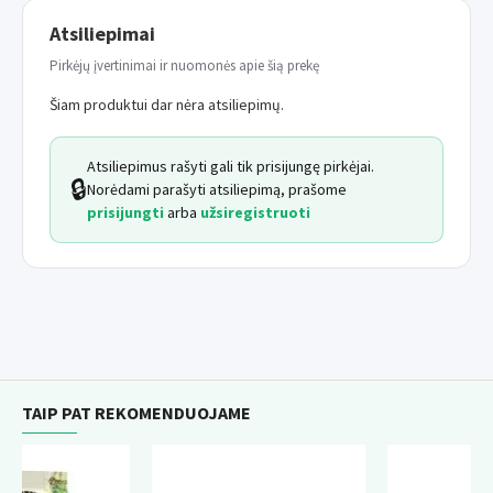
Atsiliepimai
Pirkėjų įvertinimai ir nuomonės apie šią prekę
Šiam produktui dar nėra atsiliepimų.
Atsiliepimus rašyti gali tik prisijungę pirkėjai.
🔒
Norėdami parašyti atsiliepimą, prašome
prisijungti
arba
užsiregistruoti
TAIP PAT REKOMENDUOJAME