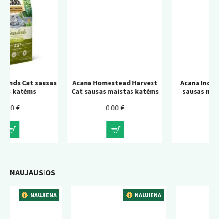
 sausas
Acana Homestead Harvest
Acana Indoor Entree C
s
Cat sausas maistas katėms
sausas maistas katė
0.00 €
0.00 €
NAUJAUSIOS
AUJIENA
NAUJIENA
NAUJ