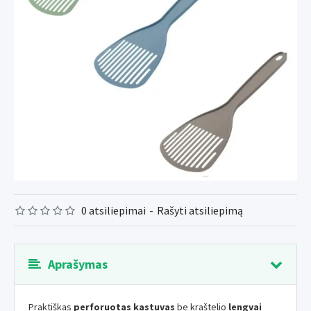
0 atsiliepimai
-
Rašyti atsiliepimą
Aprašymas
Praktiškas
perforuotas kastuvas
be kraštelio
lengvai