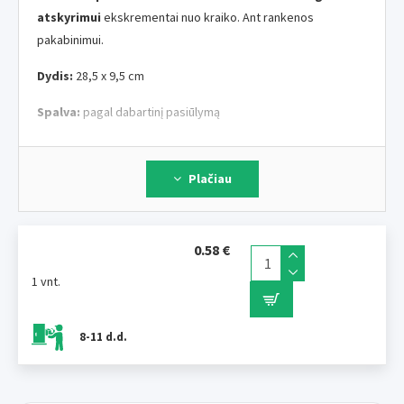
atskyrimui
ekskrementai nuo kraiko. Ant rankenos
pakabinimui.
Dydis:
28,5 x 9,5 cm
Spalva:
pagal dabartinį pasiūlymą
Plačiau
0.58 €
1 vnt.
8-11 d.d.