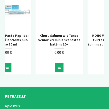
apildai
Churu Salmon wit Tunas
KONG Wild Knots Bea
ms nuo
Senior kreminis skanėstas
tvirtas pliušinis žais
katėms 10+
šunims su virvės konstru
0.00 €
0.00 €
PETBAZE.LT
Apie mus