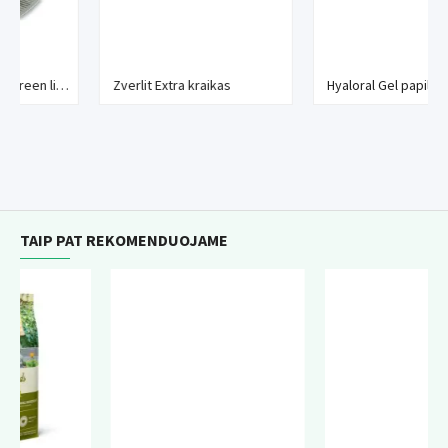
7 cm
Zverlit Extra kraikas
Hyaloral Gel papildai sąnariams, 50 ml
TAIP PAT REKOMENDUOJAME