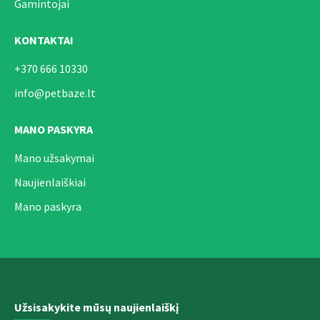
Gamintojai
KONTAKTAI
+370 666 10330
info@petbaze.lt
MANO PASKYRA
Mano užsakymai
Naujienlaiškiai
Mano paskyra
Užsisakykite mūsų naujienlaiškį