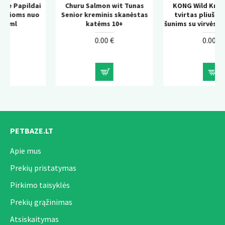
i
Churu Salmon wit Tunas
KONG Wild Knots Bear –
o
Senior kreminis skanėstas
tvirtas pliušinis žaislas
katėms 10+
šunims su virvės konstrukcija
0.00 €
0.00 €
PETBAZE.LT
Apie mus
Prekių pristatymas
Pirkimo taisyklės
Prekių grąžinimas
Atsiskaitymas