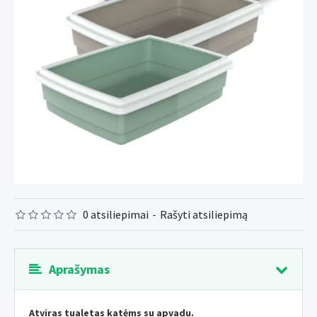
0 atsiliepimai
-
Rašyti atsiliepimą
Aprašymas
Atviras tualetas katėms su apvadu.