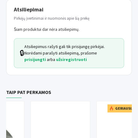
Atsiliepimai
Pirkėjų įvertinimai ir nuomonės apie šią prekę
Šiam produktui dar nėra atsiliepimų.
Atsiliepimus rašyti gali tik prisijungę pirkėjai.
🔒
Norėdami parašyti atsiliepimą, prašome
prisijungti
arba
užsiregistruoti
TAIP PAT PERKAMOS
GERIAUSIAI PERKAMA