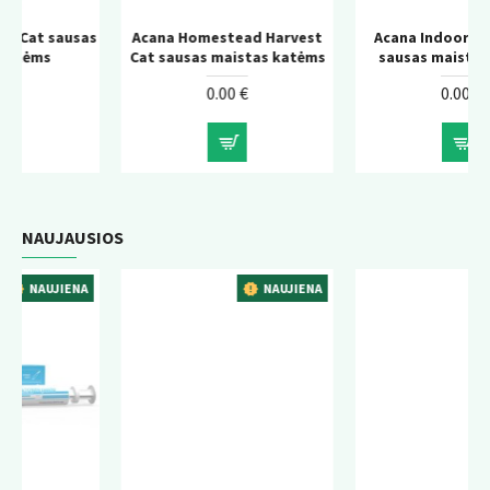
as
Acana Homestead Harvest
Acana Indoor Entree Cat
Cat sausas maistas katėms
sausas maistas katėms
0.00 €
0.00 €
NAUJAUSIOS
A
NAUJIENA
NAUJIENA