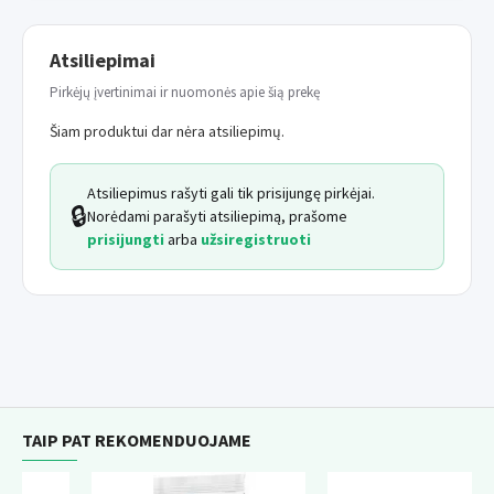
Atsiliepimai
Pirkėjų įvertinimai ir nuomonės apie šią prekę
Šiam produktui dar nėra atsiliepimų.
Atsiliepimus rašyti gali tik prisijungę pirkėjai.
🔒
Norėdami parašyti atsiliepimą, prašome
prisijungti
arba
užsiregistruoti
TAIP PAT REKOMENDUOJAME