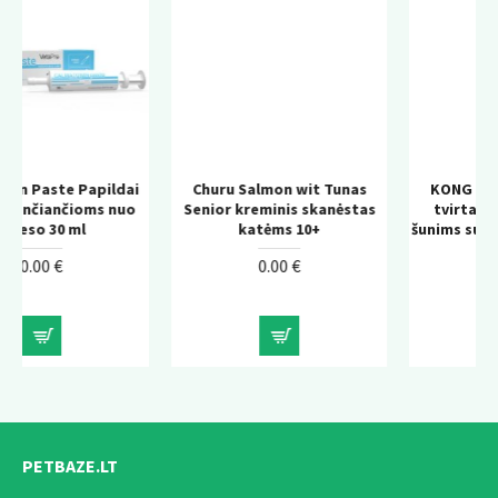
dai
Churu Salmon wit Tunas
KONG Wild Knots Bear –
uo
Senior kreminis skanėstas
tvirtas pliušinis žaislas
katėms 10+
šunims su virvės konstrukcij
0.00 €
0.00 €
PETBAZE.LT