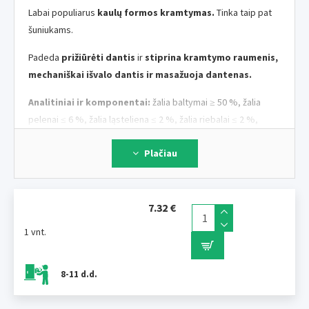
Labai populiarus
kaulų formos kramtymas.
Tinka taip pat
šuniukams.
Padeda
prižiūrėti dantis
ir
stiprina kramtymo raumenis,
mechaniškai išvalo dantis ir masažuoja dantenas.
Analitiniai ir komponentai:
žalia baltymai ≥ 50 %, žalia
pelenai ≤ 6 %, žalia ląsteliena ≤ 2 %, žalia riebalai ≤ 2 %,
drėgmė ≤ 16 %.
Plačiau
Dydis:
11 cm
Pakuotė:
20 vnt.
7.32 €
1 vnt.
8-11 d.d.