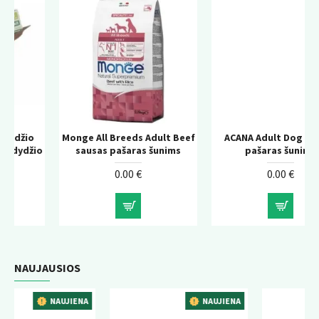
Monge All Breeds Adult Beef
ACANA Adult Dog sausas
io
sausas pašaras šunims
pašaras šunims
0.00 €
0.00 €
NAUJAUSIOS
ENA
NAUJIENA
NAUJIENA