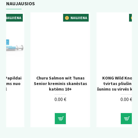
NAUJAUSIOS
A
NAUJIENA
NAUJIENA
i
Churu Salmon wit Tunas
KONG Wild Knots Bear –
Senior kreminis skanėstas
tvirtas pliušinis žaislas
katėms 10+
šunims su virvės konstrukcija
0.00 €
0.00 €