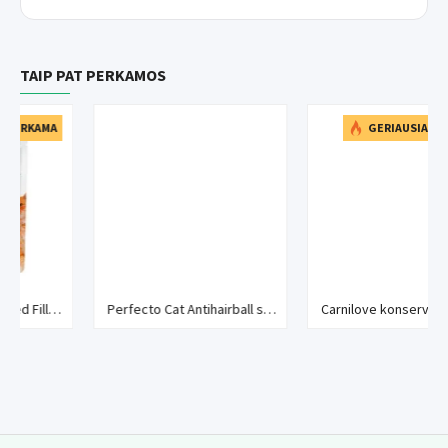
Priedai / 1kg:
TAIP PAT PERKAMOS
Maistiniai priedai: vitaminas A (3a672a) 3000 TV, vitaminas D3
(3a671) 70 TV, vitaminas E (3a700) 80 mg, L-karnitinas (3a310)
GERIAUSIAI PERKAMA
25 mg, cholinchloridas (3a890) 1300 mg, biotinas (3a880) 0,18
mg, vitaminas B1 (3a821) 0,8 mg, cinkas (3b612) 10
mg,manganas (3b505) 5,5 mg, geležis (3b107) 4,8 mg, jodas
(3b201) 0,3 mg, varis (3b407) 0,4 mg, selenas (3b810) 0,01
mg, taurinas (3a370) 820 mg, L-metioninas (3c305) 1750 mg, L-
triptofanas (3c440) 1300 mg.
Perfecto Cat Antihairball skanėstas katėms
Carnilove konservai katėms su fazaniena ir aviečių lapais
Maitinimo normos:
Pasitarkite su savo veterinarijos
gydytoju dėl Brit VD dietinio maisto vartojimo. Maistas gali
padėti išvengti struvitų kristalų susidarymo šlapime, taip pat
padeda padidinti šlapimo rūgštingumą. Naudokite maistą 5-12