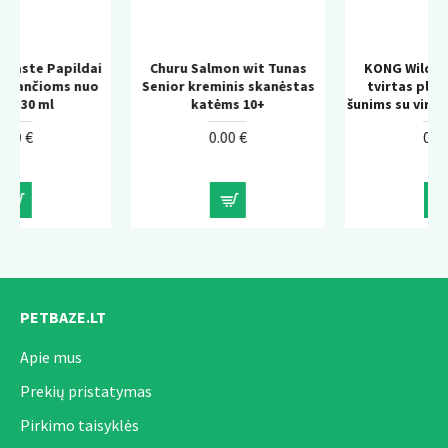
ai
Churu Salmon wit Tunas
KONG Wild Knots Bear –
o
Senior kreminis skanėstas
tvirtas pliušinis žaislas
katėms 10+
šunims su virvės konstrukcija
0.00 €
0.00 €
PETBAZE.LT
Apie mus
Prekių pristatymas
Pirkimo taisyklės