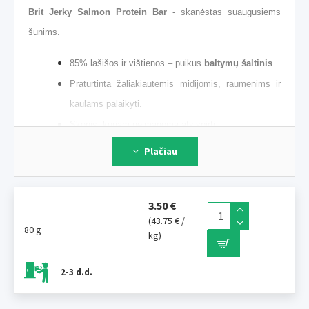
Brit Jerky Salmon Protein Bar
- skanėstas suaugusiems
šunims.
85% lašišos ir vištienos – puikus
baltymų šaltinis
.
Praturtinta žaliakiautėmis midijomis, raumenims ir
kaulams palaikyti.
Skonis, kuriam neįmanoma atsispirti.
Tik
natūralūs antioksidantai
: rozmarinų ekstraktas.
Plačiau
Be grūdų – be dažiklių – be cukraus – be GMO.
Pagaminta ES.
3.50 €
Šėrimo instrukcija:
(43.75 € /
80 g
kg)
Tai sveikas, mėsingas ir skanus papildas Jūsų šuns
kasdieniam maistui papildyti. Vaišinkite savo šunį kasdien,
2-3 d.d.
norėdami paskatinti arba tiesiog nudžiuginti. Šis skanėstas
neatstoja įprasto pašaro, kuriame yra kasdieniam suvartojimui