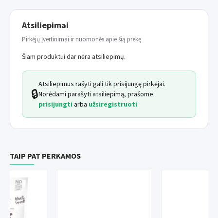
būtinų maistinių medžiagų.
Atsiliepimai
Sudėtis:
vištiena be kaulų (59%), lašiša be kaulų (26%),
Pirkėjų įvertinimai ir nuomonės apie šią prekę
augalinės kilmės glicerinas, lignoceliuliozė, natrio chloridas,
Šiam produktui dar nėra atsiliepimų.
žaliakiautės midijos (100 mg/kg).
Atsiliepimus rašyti gali tik prisijungę pirkėjai.
Analitinės sudedamosios dalys:
žali baltymai 31%, žali
🔒
Norėdami parašyti atsiliepimą, prašome
riebalai 28%, drėgmė 18%, žali pelenai 6%, žalia ląsteliena
prisijungti
arba
užsiregistruoti
2%. Natūralūs antioksidantai: rozmarinų ekstraktas ir augalinių
aliejų tokoferolio ekstraktai.
Energetinė vertė:
4,180 kcal/kg.
TAIP PAT PERKAMOS