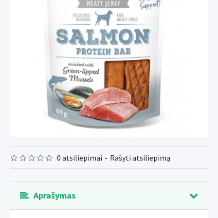
0 atsiliepimai
-
Rašyti atsiliepimą
Aprašymas