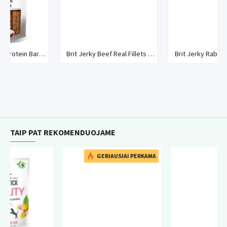
in Bar skanėstas šunims su antiena
Brit Jerky Beef Real Fillets skanėstas šunims su jautiena
Brit Jerky Rabbit Meaty Coins skanėstas šunims
TAIP PAT REKOMENDUOJAME
GERIAUSIAI PERKAMA