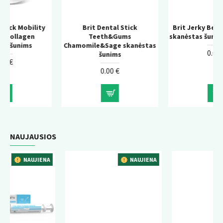
y
Brit Dental Stick
Brit Jerky Beef Real Fillets
Teeth&Gums
skanėstas šunims su jautiena
Chamomile&Sage skanėstas
0.00 €
šunims
0.00 €
NAUJAUSIOS
NA
NAUJIENA
NAUJIENA