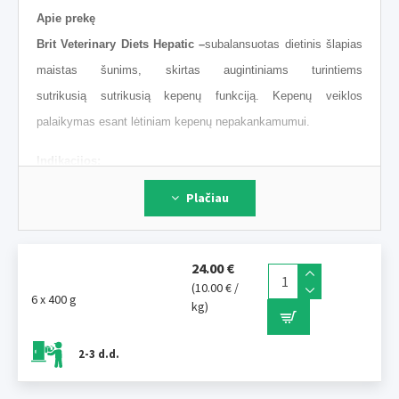
Apie prekę
Brit Veterinary Diets Hepatic –
subalansuotas dietinis šlapias
maistas šunims, skirtas augintiniams turintiems
sutrikusią sutrikusią kepenų funkciją. Kepenų veiklos
palaikymas esant lėtiniam kepenų nepakankamumui.
Indikacijos:
Plačiau
Kepenų nepakankamumas.
Portosisteminis šuntas (PSS).
Kepenų encefalopatija.
24.00 €
Atsigavimas po apsinuodijimo.
(10.00 € /
6 x 400 g
kg)
Privalumai:
2-3 d.d.
Subalansuotas lengvai virškinamų kiaušinių
baltymų kiekis
. Sumažina kepenų apykaitos naštą