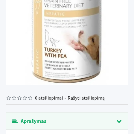
0 atsiliepimai
-
Rašyti atsiliepimą
Aprašymas