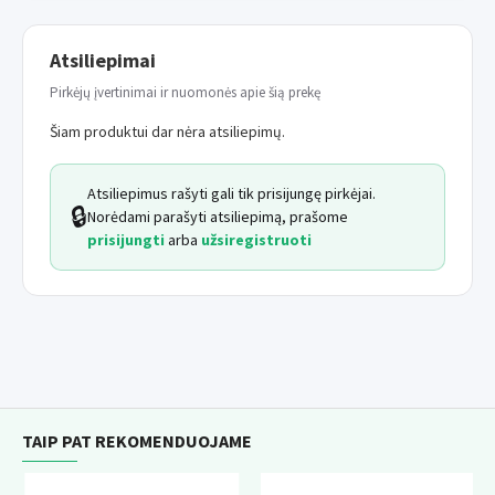
ir apsaugo nuo baltymų katabolizmo. Padeda
sumažinti amonio gamybą ir kaupimąsi.
Atsiliepimai
Maisto formulė be grūdų
. Sumažina maisto
Pirkėjų įvertinimai ir nuomonės apie šią prekę
netoleravimo ir alergijos gliutenui riziką.
Šiam produktui dar nėra atsiliepimų.
Omega 3 riebalų rūgštys ir
antioksidantai
(vitaminai E ir C, Selenas). Suteikia
Atsiliepimus rašyti gali tik prisijungę pirkėjai.
🔒
priešuždeginimį poveikį kepenų audiniams
Norėdami parašyti atsiliepimą, prašome
prisijungti
arba
užsiregistruoti
ir apsaugo hepatocitus - kepenų ląsteles.
Ėdalas praturtintas
silimarinu ir antioksidantais
.
Palaiko kepenų funkciją ir apsaugo kepenų ląsteles.
Mažas vario kiekis
. Prevencija vario kaupimuisi
Jūsų augintinio kepenyse.
Probiotikas
Enterococcus faecium. Stiprina imuninę
TAIP PAT REKOMENDUOJAME
sistemą ir žarnyno veiklą.
L-karnitinas
. Palaiko optimalią riebalų apykaitą ir