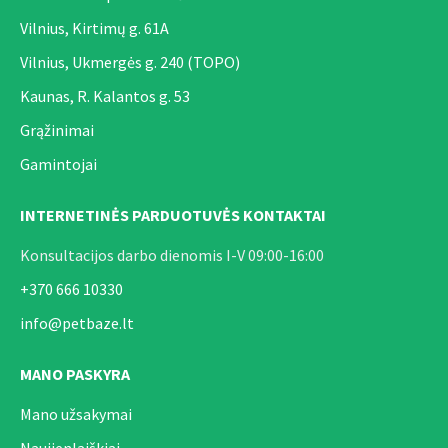
Vilnius, Kirtimų g. 61A
Visavertis ir subalansuotas dietinis konservuotas ėdalas
Vilnius, Ukmergės g. 240 (TOPO)
šunims, su sutrikusia kepenų funkcija. Palaiko kepenų veiklą
Kaunas, R. Kalantos g. 53
esant lėtiniam kepenų nepakankamumui.
Grąžinimai
Gamintojai
INTERNETINĖS PARDUOTUVĖS KONTAKTAI
Konsultacijos darbo dienomis I-V 09:00-16:00
+370 666 10330
info@petbaze.lt
MANO PASKYRA
Mano užsakymai