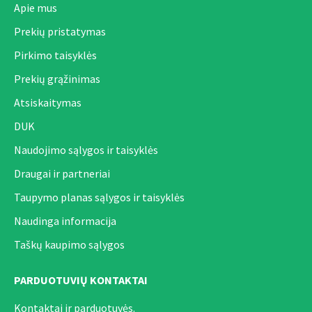
Apie mus
vitaminas A (3a672a) 5000 TV, vitaminas D3 (3a671) 200 TV,
Prekių pristatymas
vitaminas E (3a700) 200 mg, vitaminas C (3a312) 100 mg,
Pirkimo taisyklės
biotinas (3a880) 0,6 mg, cinkas (3b606) 40 mg, geležis (3b106)
Prekių grąžinimas
15 mg, manganas (3b504) 15 mg, kalio jodidas (3b201) 1,0 mg,
selenas (3b8,10) 0,05 mg, taurinas (3a370) 600 mg, L-
Atsiskaitymas
karnitinas (3a910) 80 mg. Technologiniai priedai 1 kg:
DUK
saldžiavaisio pupmedžio derva (E 410) 5000 mg.
Naudojimo sąlygos ir taisyklės
Draugai ir partneriai
NAUDOJIMO METODAS:
Taupymo planas sąlygos ir taisyklės
Dėl „Brit VD“ vartojimo pasitarkite su veterinarijos gydytoju –
Naudinga informacija
jei derinate su sausu maistu „Brit VD“, atitinkamai sumažinkite
Taškų kaupimo sąlygos
paros dozę. Iš pradžių naudoti ne ilgiau kaip 6 mėnesius, prieš
vartojant arba prieš pratęsiant, rekomenduojama pasitarti su
PARDUOTUVIŲ KONTAKTAI
veterinaru. Užtikrinkite, kad jūsų šuo visada turėtų šviežio
Kontaktai ir parduotuvės.
geriamo vandens.