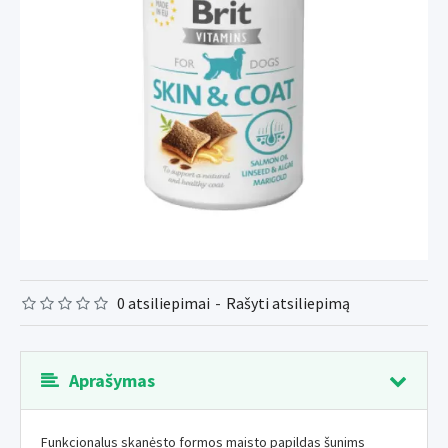
0 atsiliepimai
-
Rašyti atsiliepimą
Aprašymas
Funkcionalus skanėsto formos maisto papildas šunims