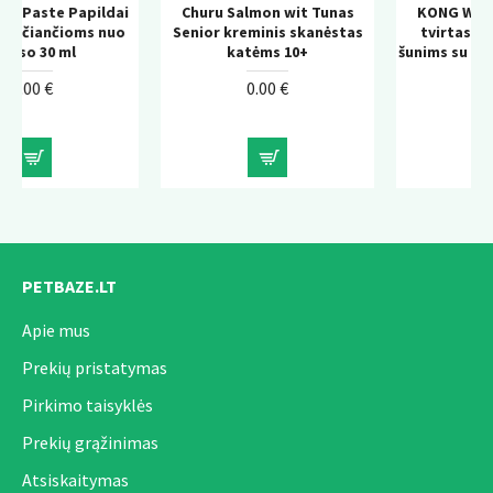
dai
Churu Salmon wit Tunas
KONG Wild Knots Bear –
nuo
Senior kreminis skanėstas
tvirtas pliušinis žaislas
katėms 10+
šunims su virvės konstrukci
0.00 €
0.00 €
PETBAZE.LT
Apie mus
Prekių pristatymas
Pirkimo taisyklės
Prekių grąžinimas
Atsiskaitymas