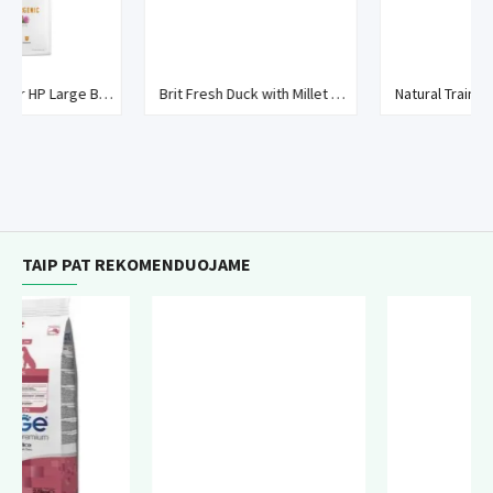
Vitaminas C (3a312) 5 000 mg, biotinas (3a880) 1 500 mg,
vitaminas B2 (3a825i) 400 mg, niacinamidas (3a315) 3 000 mg,
kalcio-D-pantotenatas (3a841) 1 500 mg, cinkas (3b612) 4 000
mg. Su ES patvirtintais konservantais: citrinų rūgštimi (1a330),
Brit Care Junior HP Large Breed Lamb sausas maistas šunims
Brit Fresh Duck with Millet Active Run&Work
Natural Trainer Sensitive Medium/Maxi Adult Lamb sausas pašaras šunims
DL-obuolių rūgštimi (1a296).
Metabolizuojama energija
3,340 kcal/kg.
TAIP PAT REKOMENDUOJAME
Šėrimo rekomendacijos
Naudokite kaip funkcinį skanėstą bendrai sveikatos būklei
palaikyti, šis produktas nepakeičia visavertės mitybos.
Įsitikinkite, kad šuo visada turėtų šviežio vandens.
Atsižvelkite į šėrimo lentelę ir neperšerkite. Perdozavus,