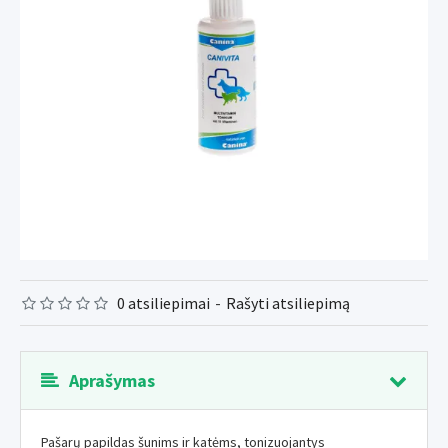
0 atsiliepimai
-
Rašyti atsiliepimą
Aprašymas
Pašarų papildas šunims ir katėms, tonizuojantys