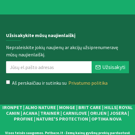
Užsisakykite mūsų naujienlaiškį
Nepraleiskite jokių naujienų ar akcijų užsiprenumeravę
mūsų naujienlaiškį.
Užsisakyti
Aš perskaičiau ir sutinku su
Privatumo politika
IRONPET | ALMO NATURE | MONGE | BRIT CARE | HILLS| ROYAL
CANIN | ACANA | TRAINER | CARNILOVE | ORIJEN | JOSERA |
PROFINE | NATURE'S PROTECTION | OPTIMA NOVA
Visos teisės saugomos. Petbaze.lt - žemų kainų gyvūnų prekių parduotuvė