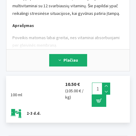
multivitaminai su 12 svarbiausių vitaminų. Šie papildai ypač
reikalingi stresinėse situacijose, kai gyvūnas patiria įtampą.
Aprašymas
Poveikis matomas labai greitai, nes vitaminai absorbuojami
per gleivinės membraną.
Greitai patenka į kraujotaką, greitai įsisavinamas, gerai
Plačiau
toleruojamas. Naudojant šiuos vitaminus, Jūsų gyvūnas bus
labai geros kondicijos, jie ypač reikalingi stresinėse
situacijose, kai gyvūnas patiria įtampą:nėštumas, laktacija,
10.50 €
augimo ir vystymosi periodai, dresavimas, varžybos,
(105.00 € /
100 ml
parodos, medžioklė, darbas, pervežimas ir kitos stresinės
kg)
situacijos.
2-3 d.d.
Sudėtis