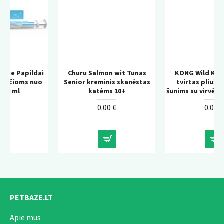
Gamintojas: Canina.
ai
Churu Salmon wit Tunas
KONG Wild Knots Bear –
uo
Senior kreminis skanėstas
tvirtas pliušinis žaislas
katėms 10+
šunims su virvės konstrukcija
0.00 €
0.00 €
PETBAZE.LT
Apie mus