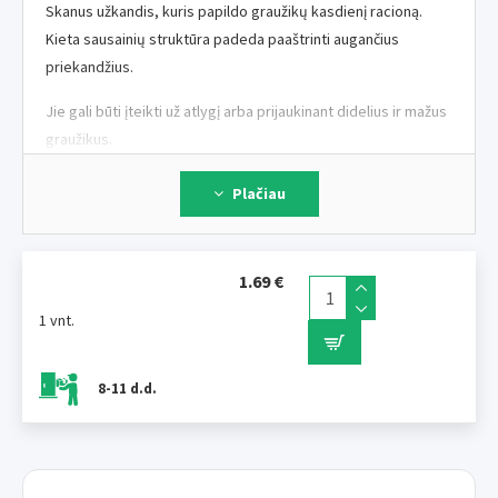
Skanus užkandis, kuris papildo graužikų kasdienį racioną.
Kieta sausainių struktūra padeda paaštrinti augančius
priekandžius.
Jie gali būti įteikti už atlygį arba prijaukinant didelius ir mažus
graužikus.
Ingredientai:
kvietiniai miltai, kiaušinis milteliai, gliaudyti
Plačiau
graikiniai riešutai, dažai.
Baltymai 14,3 %, aliejai ir riebalai 5,6 %, ląsteliena 0,4 %,
1.69 €
pelenai 0,91 %.
1 vnt.
Duokite mažomis porcijomis 2 - 3 x dieną.
Svoris:
50 g
8-11 d.d.