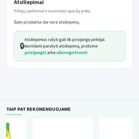
Atsiliepimai
Pirkėjų įvertinimai ir nuomonės apie šią prekę
Šiam produktui dar nėra atsiliepimų.
Atsiliepimus rašyti gali tik prisijungę pirkėjai.
🔒
Norėdami parašyti atsiliepimą, prašome
prisijungti
arba
užsiregistruoti
TAIP PAT REKOMENDUOJAME