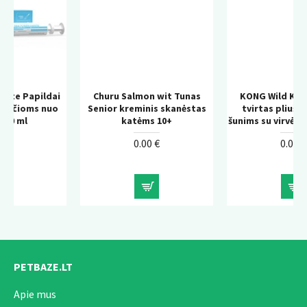
ai
Churu Salmon wit Tunas
KONG Wild Knots Bear –
uo
Senior kreminis skanėstas
tvirtas pliušinis žaislas
katėms 10+
šunims su virvės konstrukcija
0.00 €
0.00 €
PETBAZE.LT
Apie mus