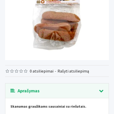
0 atsiliepimai
-
Rašyti atsiliepimą
Aprašymas
Skanumas graužikams sausainiai su riešutais.