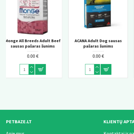
ef
ACANA Adult Dog sausas
ACANA Adult Large Breed
Monge Daily Line Hairbal
pašaras šunims
sausas pašaras šunims
super premium pašaras
suaugusioms katėms s
0.00 €
0.00 €
vištiena 1,5kg
0.00 €
PETBAZE.LT
KLIENTŲ APT
Apie mus
Kontaktai ir p