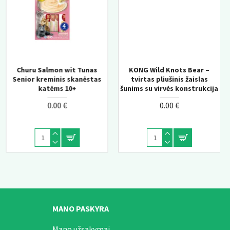
KONG Wild Knots Bear –
KONG Knots Chicken M/L –
tvirtas pliušinis žaislas
pliušinis žaislas šunims su
šunims su virvės konstrukcija
vidine virve
0.00 €
0.00 €
MANO PASKYRA
Mano užsakymai