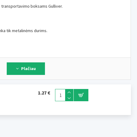
s transportavimo boksams Gulliver.
inka tik metalinėms durims.
Plačiau
1.27 €