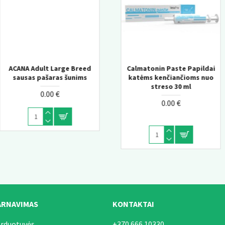
l
Acana Classic Red sausas
Calmatonin Paste Papildai
Churu Salmon wit Tunas
katėms kenčiančioms nuo
pašaras šunims
Senior kreminis skanėstas
u
streso 30 ml
katėms 10+
0.00 €
0.00 €
0.00 €
ARNAVIMAS
KONTAKTAI
arduotuvės
+370 666 10330