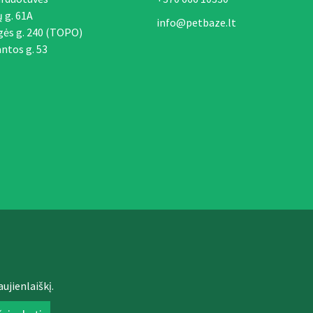
ų g. 61A
info@petbaze.lt
gės g. 240 (TOPO)
ntos g. 53
ujienlaiškį.