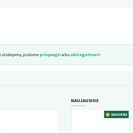
yti atsiliepimą, prašome
prisijungti
arba
užsiregistruoti
NAUJAUSIOS
NA
NAUJIENA
NAUJIEN
GERIAUSIAI PERKAMA