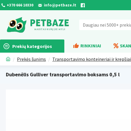
+370 666 10330
info@petbaze.lt
RINKINIAI
SKAN
Prekių kategorijos
Prekės šunims
Transportavimo konteineriai ir krepšiai
Dubenėlis Gulliver transportavimo boksams 0,5 l