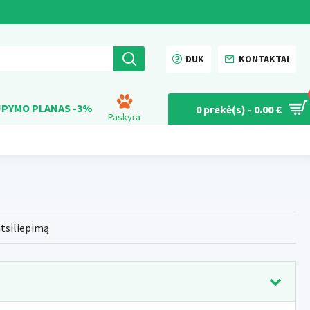
DUK
KONTAKTAI
PYMO PLANAS -3%
0 prekė(s) - 0.00 €
Paskyra
atsiliepimą