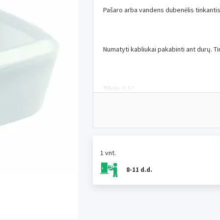
Pašaro arba vandens dubenėlis tinkanti
Numatyti kabliukai pakabinti ant durų. T
Tūris
: 0,5 l
ILUSTRACINĖ NUOTRAUKA
1 vnt.
8-11 d.d.