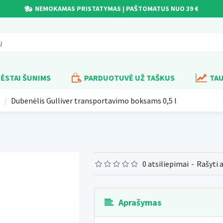
NEMOKAMAS PRISTATYMAS Į PAŠTOMATUS NUO 39 €
ĖSTAI ŠUNIMS
PARDUOTUVĖ UŽ TAŠKUS
TAU
Dubenėlis Gulliver transportavimo boksams 0,5 l
0 atsiliepimai
-
Rašyti 
Aprašymas