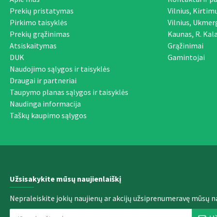
Prekių pristatymas
Vilnius, Kirtim
Pirkimo taisyklės
Vilnius, Ukmer
Prekių grąžinimas
Kaunas, R. Kala
Atsiskaitymas
Grąžinimai
DUK
Gamintojai
Naudojimo sąlygos ir taisyklės
Draugai ir partneriai
Taupymo planas sąlygos ir taisyklės
Naudinga informacija
Taškų kaupimo sąlygos
Užsisakykite mūsų naujienlaiškį
Nepraleiskite jokių naujienų ar akcijų užsiprenumeravę mūsų na