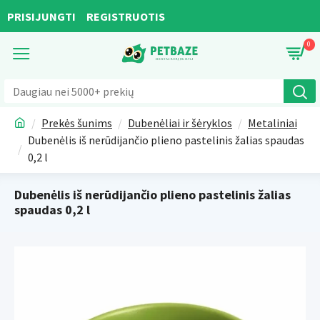
PRISIJUNGTI
REGISTRUOTIS
0
Prekės šunims
Dubenėliai ir šėryklos
Metaliniai
Dubenėlis iš nerūdijančio plieno pastelinis žalias spaudas
0,2 l
Dubenėlis iš nerūdijančio plieno pastelinis žalias
spaudas 0,2 l