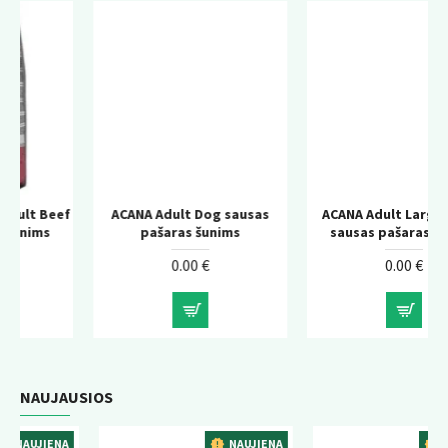
ef
ACANA Adult Dog sausas
ACANA Adult Large Breed
pašaras šunims
sausas pašaras šunims
0.00 €
0.00 €
NAUJAUSIOS
A
NAUJIENA
NAUJIENA