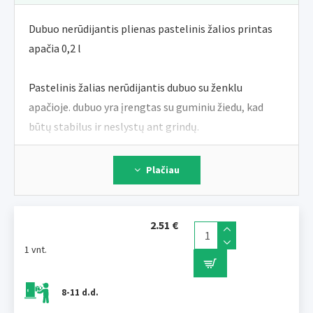
Dubuo nerūdijantis plienas pastelinis žalios printas
apačia 0,2 l
Pastelinis žalias nerūdijantis dubuo su ženklu
apačioje. dubuo yra įrengtas su guminiu žiedu, kad
būtų stabilus ir neslystų ant grindų.
Tūris: 0,2 l
Plačiau
Aukštis: 3 cm
Viršutinis skersmuo: 11,5 cm
Apatinė skersmuo: 16 cm
2.51 €
1 vnt.
JUKO kolekcija tęsia originale sėkminga Smarty
serija.
8-11 d.d.
ILUSTRATYVI NUOTRAUKA