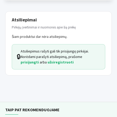
Atsiliepimai
Pirkėjų įvertinimai ir nuomonės apie šią prekę
Šiam produktui dar nėra atsiliepimų.
Atsiliepimus rašyti gali tik prisijungę pirkėjai.
🔒
Norėdami parašyti atsiliepimą, prašome
prisijungti
arba
užsiregistruoti
TAIP PAT REKOMENDUOJAME