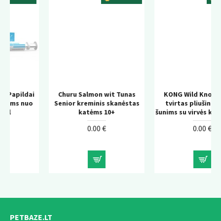
i
Churu Salmon wit Tunas
KONG Wild Knots Bear –
o
Senior kreminis skanėstas
tvirtas pliušinis žaislas
katėms 10+
šunims su virvės konstrukcija
0.00 €
0.00 €
PETBAZE.LT