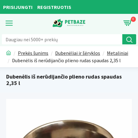
PRISIJUNGTI
REGISTRUOTIS
0
Prekės šunims
Dubenėliai ir šėryklos
Metaliniai
Dubenėlis iš nerūdijančio plieno rudas spaudas 2,35 l
Dubenėlis iš nerūdijančio plieno rudas spaudas
2,35 l