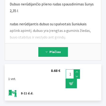
Dubuo nerūdijančio plieno rudas spausdinimas šunys
2,35 l
rudas nerūdijantis dubuo su spalvotais šuniukais
aplink apimtį. dubuo yra įrengtas a guminis žiedas,
buvo stabilus ir neslydo ant grindų.
Tūris: 2,35 l
Plačiau
Aukštis: 7 cm
Viršutinis skersmuo: 24,5 cm< br>Apatinė skersmuo:
33 cm
8.68 €
1 vnt.
JUKO kolekcija tęsiamas originalo sėkmingoje
Smarty serijoje.
8-11 d.d.