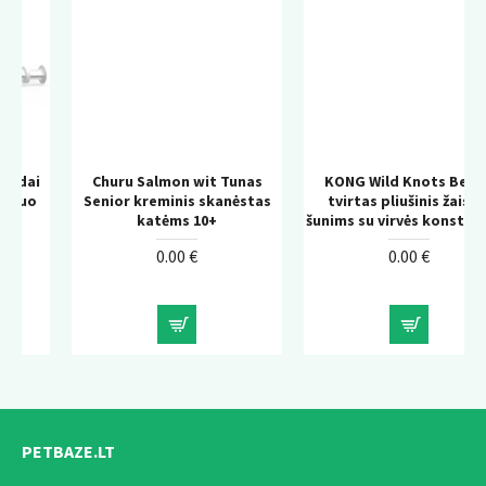
Churu Salmon wit Tunas
KONG Wild Knots Bear –
Senior kreminis skanėstas
tvirtas pliušinis žaislas
katėms 10+
šunims su virvės konstrukcija
0.00 €
0.00 €
PETBAZE.LT