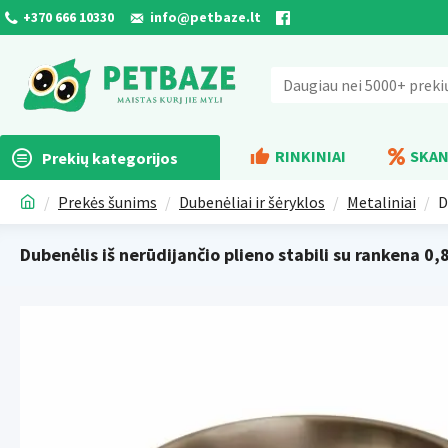
+370 666 10330
info@petbaze.lt
RINKINIAI
SKAN
Prekių kategorijos
Prekės šunims
Dubenėliai ir šėryklos
Metaliniai
D
Dubenėlis iš nerūdijančio plieno stabili su rankena 0,8