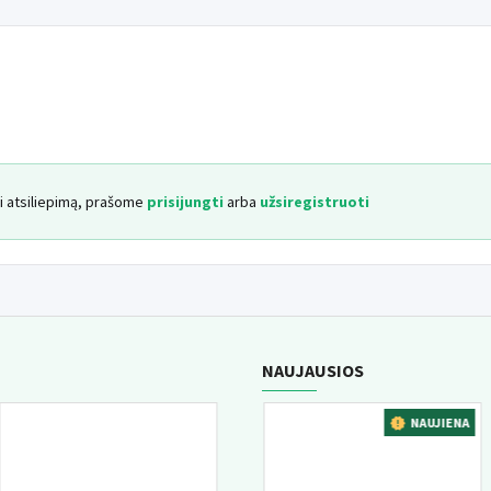
yti atsiliepimą, prašome
prisijungti
arba
užsiregistruoti
NAUJAUSIOS
A
NAUJIENA
NAUJIENA
GERIAUSIAI PERKAMA