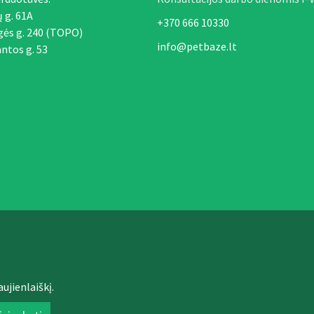
ų g. 61A
+370 666 10330
gės g. 240 (TOPO)
info@petbaze.lt
ntos g. 53
ujienlaiškį.