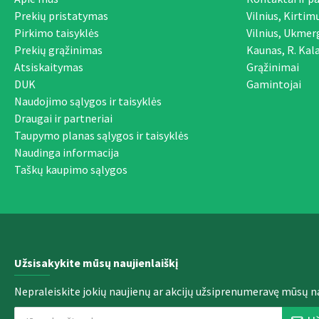
Prekių pristatymas
Vilnius, Kirtim
Pirkimo taisyklės
Vilnius, Ukmer
Prekių grąžinimas
Kaunas, R. Kala
Atsiskaitymas
Grąžinimai
DUK
Gamintojai
Naudojimo sąlygos ir taisyklės
Draugai ir partneriai
Taupymo planas sąlygos ir taisyklės
Naudinga informacija
Taškų kaupimo sąlygos
Užsisakykite mūsų naujienlaiškį
Nepraleiskite jokių naujienų ar akcijų užsiprenumeravę mūsų na