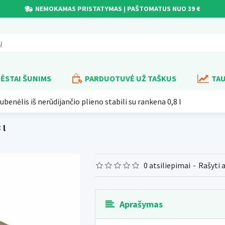
NEMOKAMAS PRISTATYMAS Į PAŠTOMATUS NUO 39 €
ĖSTAI ŠUNIMS
PARDUOTUVĖ UŽ TAŠKUS
TAU
ubenėlis iš nerūdijančio plieno stabili su rankena 0,8 l
 l
0 atsiliepimai
-
Rašyti 
Aprašymas