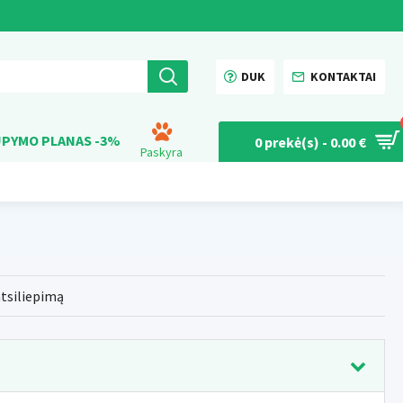
DUK
KONTAKTAI
PYMO PLANAS -3%
0 prekė(s) - 0.00 €
Paskyra
atsiliepimą