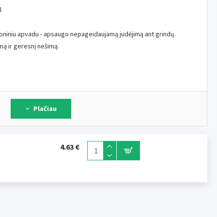
l
ikoniniu apvadu - apsaugo nepageidaujamą judėjimą ant grindų.
ą ir geresnį nešimą.
Plačiau
ingoje Smarty serijoje.
4.63 €