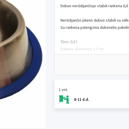
Dubuo nerūdijančiojo stabili rankena 0,8 
Nerūdijančio plieno dubuo stabili su sil
Su rankena palengvina dubenėlio pakėlim
Tūris: 0,8 l
Dubeno skersmuo: 17 cm
Apatinio krašto skersmuo: 23 cm
JUKO kolekcija tęsiasi originalioje sėkm
1 vnt.
8-11 d.d.