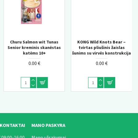
KONG Wild Knots Bear –
KONG Knots Chicken M/L –
tvirtas pliušinis žaislas
pliušinis žaislas šunims su
šunims su virvės konstrukcija
vidine virve
0.00 €
0.00 €
 KONTAKTAI
MANO PASKYRA
 09:00-16:00
Mano užsakymai