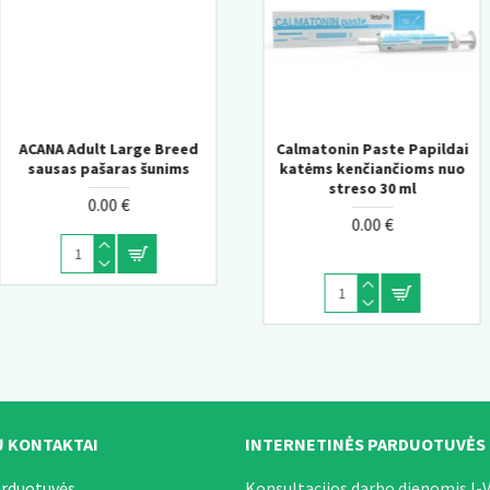
Acana Classic Red sausas
Calmatonin Paste Papildai
Churu Salmon wit Tunas
katėms kenčiančioms nuo
pašaras šunims
Senior kreminis skanėstas
streso 30 ml
katėms 10+
0.00 €
0.00 €
0.00 €
 KONTAKTAI
INTERNETINĖS PARDUOTUVĖS
arduotuvės.
Konsultacijos darbo dienomis I-V