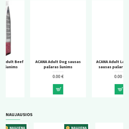
ef
ACANA Adult Dog sausas
ACANA Adult Large Breed
pašaras šunims
sausas pašaras šunims
0.00 €
0.00 €
NAUJAUSIOS
NA
NAUJIENA
NAUJIENA