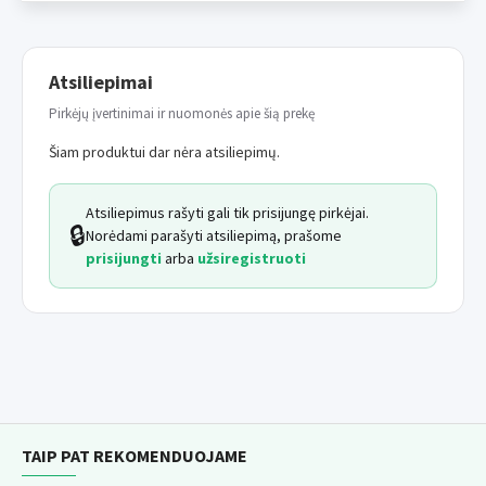
serijoje Smarty.
ILUSTRATYVINĖ NUOTRAUKA
Atsiliepimai
Pirkėjų įvertinimai ir nuomonės apie šią prekę
Šiam produktui dar nėra atsiliepimų.
Atsiliepimus rašyti gali tik prisijungę pirkėjai.
🔒
Norėdami parašyti atsiliepimą, prašome
prisijungti
arba
užsiregistruoti
TAIP PAT REKOMENDUOJAME