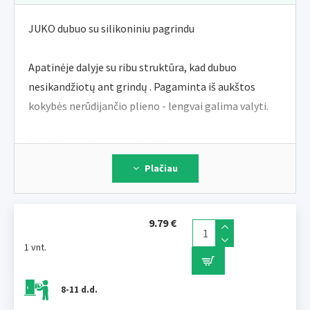
JUKO dubuo su silikoniniu pagrindu
Apatinėje dalyje su ribu struktūra, kad dubuo
nesikandžiotų ant grindų . Pagaminta iš aukštos
kokybės nerūdijančio plieno - lengvai galima valyti.
Pagrindo spalva - pagal pasiūlymą.
Plačiau
Turinys: 2,4 l
Skersmuo dubuo: 24 cm< br>Skersmuo apačios
kraštas: 20 cm
9.79 €
Aukštis: 7 cm
1 vnt.
svoris: 345 g
8-11 d.d.
JUKO kolekcija tęsiasi originalioje sėkmingoje