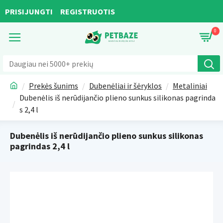
PRISIJUNGTI
REGISTRUOTIS
0
Prekės šunims
Dubenėliai ir šėryklos
Metaliniai
Dubenėlis iš nerūdijančio plieno sunkus silikonas pagrinda
s 2,4 l
Dubenėlis iš nerūdijančio plieno sunkus silikonas
pagrindas 2,4 l