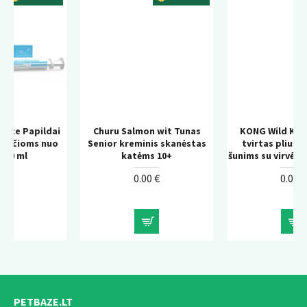
ai
Churu Salmon wit Tunas
KONG Wild Knots Bear –
uo
Senior kreminis skanėstas
tvirtas pliušinis žaislas
katėms 10+
šunims su virvės konstrukcija
0.00 €
0.00 €
PETBAZE.LT