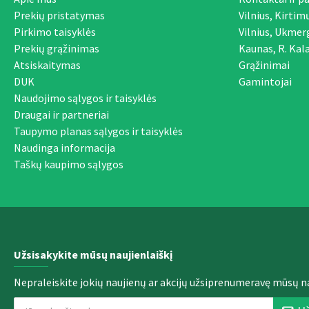
Prekių pristatymas
Vilnius, Kirtim
Pirkimo taisyklės
Vilnius, Ukmer
Prekių grąžinimas
Kaunas, R. Kala
Atsiskaitymas
Grąžinimai
DUK
Gamintojai
Naudojimo sąlygos ir taisyklės
Draugai ir partneriai
Taupymo planas sąlygos ir taisyklės
Naudinga informacija
Taškų kaupimo sąlygos
Užsisakykite mūsų naujienlaiškį
Nepraleiskite jokių naujienų ar akcijų užsiprenumeravę mūsų na