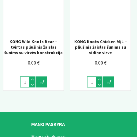
KONG Wild Knots Bear –
KONG Knots Chicken M/L –
tvirtas pliušinis žaislas
pliušinis žaislas šunims su
šunims su virvės konstrukcija
vidine virve
0.00 €
0.00 €
MANO PASKYRA
Mano užsakymai