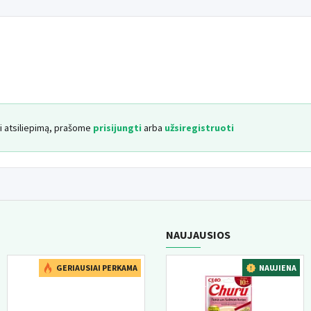
yti atsiliepimą, prašome
prisijungti
arba
užsiregistruoti
NAUJAUSIOS
NAUJIENA
NAUJIENA
GERIAUSIAI PERKAMA