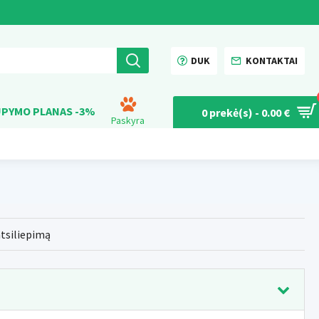
DUK
KONTAKTAI
PYMO PLANAS -3%
0 prekė(s) - 0.00 €
Paskyra
atsiliepimą