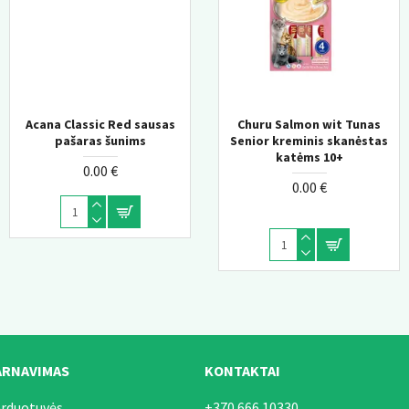
Acana Classic Red sausas
Calmatonin Paste Papildai
Churu Salmon wit Tunas
katėms kenčiančioms nuo
pašaras šunims
Senior kreminis skanėstas
streso 30 ml
katėms 10+
0.00 €
0.00 €
0.00 €
ARNAVIMAS
KONTAKTAI
arduotuvės
+370 666 10330