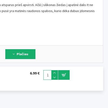
tsparus prieš apvirsti. Ačiū į silikonas žiedas į apatinė dalis It ne
lio pusė yra matinės raudonos spalvos, kurio dėka dubuo įdomesnis
Plačiau
6.99 €