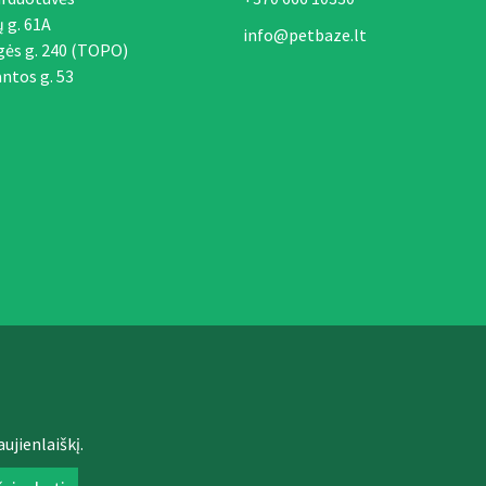
ų g. 61A
info@petbaze.lt
gės g. 240 (TOPO)
ntos g. 53
ujienlaiškį.