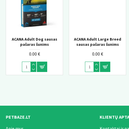
ACANA Adult Dog sausas
ACANA Adult Large Breed
Monge Daily Line Hairball
pašaras šunims
sausas pašaras šunims
super premium pašaras
suaugusioms katėms su
0.00 €
0.00 €
vištiena 1,5kg
0.00 €
PETBAZE.LT
KLIENTŲ APT
Apie mus
Kontaktai ir p