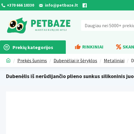
+370 666 10330
info@petbaze.lt
RINKINIAI
SKAN
Prekių kategorijos
Prekės šunims
Dubenėliai ir šėryklos
Metaliniai
D
Dubenėlis iš nerūdijančio plieno sunkus silikoninis juo