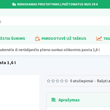
NEMOKAMAS PRISTATYMAS Į PAŠTOMATUS NUO 39 €
ĖSTAI ŠUNIMS
PARDUOTUVĖ UŽ TAŠKUS
TAU
ubenėlis iš nerūdijančio plieno sunkus silikoninis juosta 1,6 l
sta 1,6 l
0 atsiliepimai
-
Rašyti 
Aprašymas