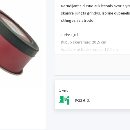
Nerūdijantis dubuo aukštesnis svoris yra a
skaidrė įjungta grindys. Išorinė dubenė
stilingesnis atrodo.
Tūris: 1,6 l
Dubuo skersmuo: 20 ,5 cm
Apačio krašto skersmuo: 17,5 cm
Aukštis: 7 cm
Spalva: smėlio spalvos
1 vnt.
8-11 d.d.