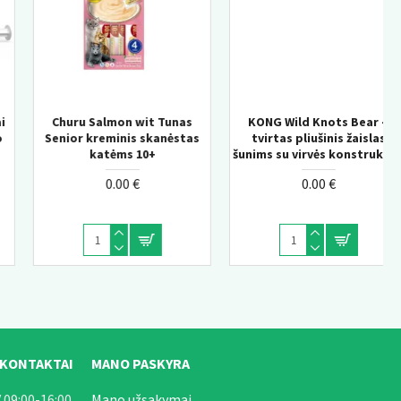
KONG Wild Knots Bear –
KONG Knots Chicken M/L –
s
tvirtas pliušinis žaislas
pliušinis žaislas šunims su
šunims su virvės konstrukcija
vidine virve
0.00 €
0.00 €
 KONTAKTAI
MANO PASKYRA
 09:00-16:00
Mano užsakymai