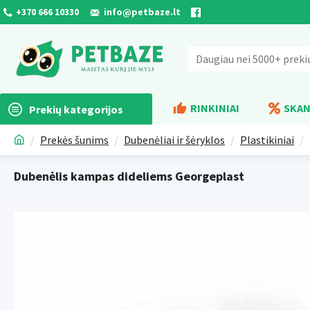
+370 666 10330
info@petbaze.lt
RINKINIAI
SKAN
Prekių kategorijos
Prekės šunims
Dubenėliai ir šėryklos
Plastikiniai
Dubenėlis kampas dideliems Georgeplast