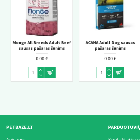
eef
ACANA Adult Dog sausas
ACANA Adult Large Breed
Monge Daily Line Hairba
pašaras šunims
sausas pašaras šunims
super premium pašara
suaugusioms katėms s
0.00 €
0.00 €
vištiena 1,5kg
0.00 €
PETBAZE.LT
PARDUOTUVIŲ
Apie mus
Kontaktai ir p