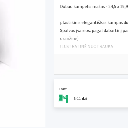
Dubuo kampelis mažas - 24,5 x 19,9
plastikinis elegantiškas kampas du
Spalvos įvairios: pagal dabartinį p
oranžinė)
ILUSTRATINĖ NUOTRAUKA
1 vnt.
8-11 d.d.