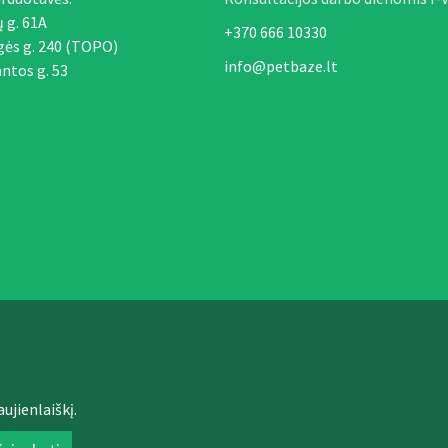
ų g. 61A
+370 666 10330
gės g. 240 (TOPO)
info@petbaze.lt
ntos g. 53
ujienlaiškį.