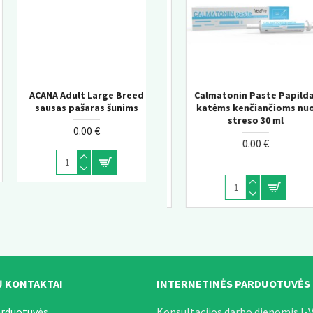
ll
Acana Classic Red sausas
Calmatonin Paste Papildai
Churu Salmon wit Tunas
s
katėms kenčiančioms nuo
pašaras šunims
Senior kreminis skanėsta
u
streso 30 ml
katėms 10+
0.00 €
0.00 €
0.00 €
 KONTAKTAI
INTERNETINĖS PARDUOTUVĖS
arduotuvės.
Konsultacijos darbo dienomis I-V