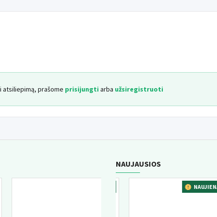
yti atsiliepimą, prašome
prisijungti
arba
užsiregistruoti
NAUJAUSIOS
ENA
NAUJIENA
NAUJIEN
GERIAUSIAI PERKAMA