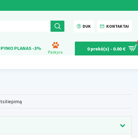
DUK
KONTAKTAI
PYMO PLANAS -3%
0 prekė(s) - 0.00 €
Paskyra
atsiliepimą