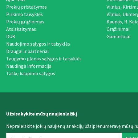
Prekių pristatymas
Vilnius, Kirtim
Pirkimo taisyklės
Vilnius, Ukmer
Prekių grąžinimas
Kaunas, R. Kala
Atsiskaitymas
Grąžinimai
DUK
Gamintojai
Naudojimo sąlygos ir taisyklės
Draugai ir partneriai
Taupymo planas sąlygos ir taisyklės
Naudinga informacija
Taškų kaupimo sąlygos
Užsisakykite mūsų naujienlaiškį
Nepraleiskite jokių naujienų ar akcijų užsiprenumeravę mūsų na