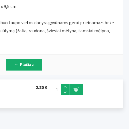
 x 9,5 cm
buo taupo vietos dar yra gyvūnams gerai prieinama.< br />
asiūlymą (žalia, raudona, šviesiai mėlyna, tamsiai mėlyna,
Plačiau
2.80 €