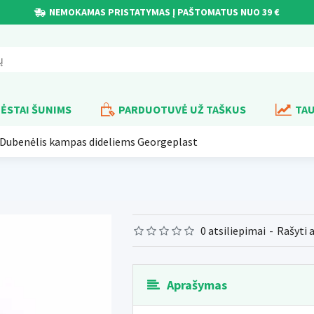
NEMOKAMAS PRISTATYMAS Į PAŠTOMATUS NUO 39 €
ĖSTAI ŠUNIMS
PARDUOTUVĖ UŽ TAŠKUS
TAU
Dubenėlis kampas dideliems Georgeplast
0 atsiliepimai
-
Rašyti 
Aprašymas