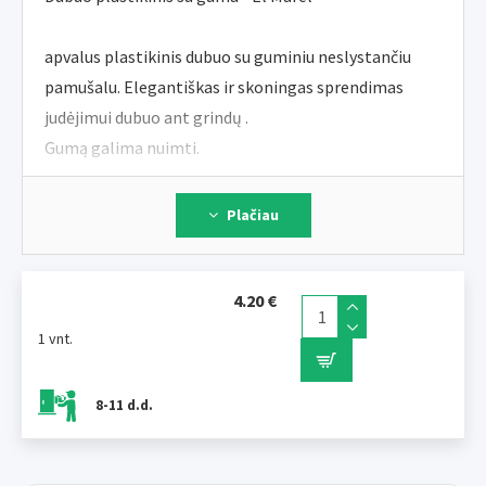
apvalus plastikinis dubuo su guminiu neslystančiu
pamušalu. Elegantiškas ir skoningas sprendimas
judėjimui dubuo ant grindų .
Gumą galima nuimti.
skersmuo 23cm , aukštis 8cm
Plačiau
Spalva: rožinė, pilka, mėlyna
4.20 €
1 vnt.
8-11 d.d.