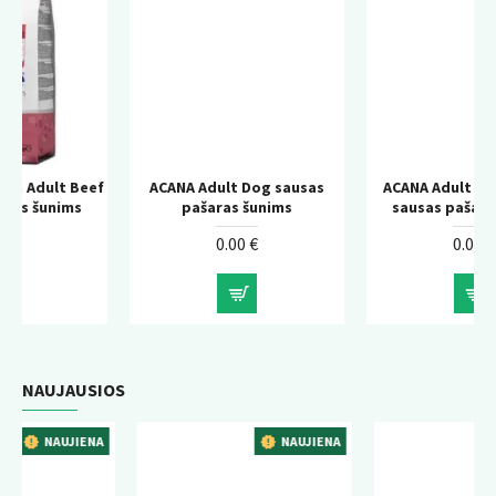
eef
ACANA Adult Dog sausas
ACANA Adult Large Breed
pašaras šunims
sausas pašaras šunims
0.00 €
0.00 €
NAUJAUSIOS
ENA
NAUJIENA
NAUJIENA