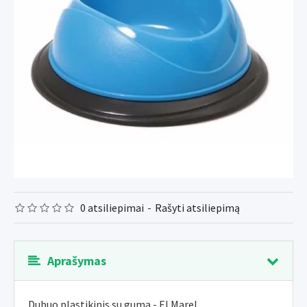
0 atsiliepimai
-
Rašyti atsiliepimą
Aprašymas
Dubuo plastikinis su guma - El Marel