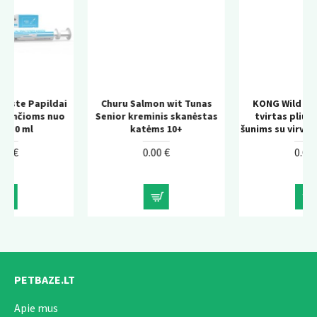
dai
Churu Salmon wit Tunas
KONG Wild Knots Bear –
uo
Senior kreminis skanėstas
tvirtas pliušinis žaislas
katėms 10+
šunims su virvės konstrukcij
0.00 €
0.00 €
PETBAZE.LT
Apie mus