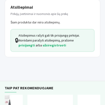
Atsiliepimai
Pirkėjų įvertinimai ir nuomonės apie šią prekę
Šiam produktui dar nėra atsiliepimų.
Atsiliepimus rašyti gali tik prisijungę pirkėjai.
🔒
Norėdami parašyti atsiliepimą, prašome
prisijungti
arba
užsiregistruoti
TAIP PAT REKOMENDUOJAME