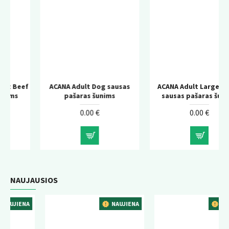
f
ACANA Adult Dog sausas
ACANA Adult Large Breed
pašaras šunims
sausas pašaras šunims
0.00 €
0.00 €
NAUJAUSIOS
A
NAUJIENA
NAUJIENA