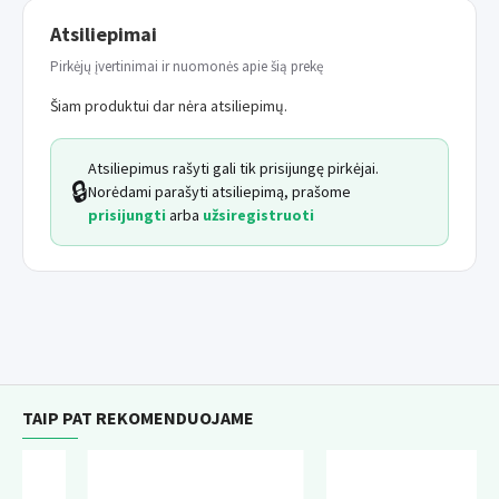
Atsiliepimai
Pirkėjų įvertinimai ir nuomonės apie šią prekę
Šiam produktui dar nėra atsiliepimų.
Atsiliepimus rašyti gali tik prisijungę pirkėjai.
🔒
Norėdami parašyti atsiliepimą, prašome
prisijungti
arba
užsiregistruoti
TAIP PAT REKOMENDUOJAME