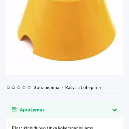
0 atsiliepimai
-
Rašyti atsiliepimą
Aprašymas
Plastikinis dubuo tinka kokerspanieliams