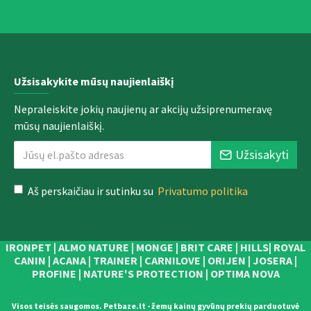
Užsisakykite mūsų naujienlaiškį
Nepraleiskite jokių naujienų ar akcijų užsiprenumeravę
mūsų naujienlaiškį.
Užsisakyti
Aš perskaičiau ir sutinku su
Privatumo politika
IRONPET | ALMO NATURE | MONGE | BRIT CARE | HILLS| ROYAL
CANIN | ACANA | TRAINER | CARNILOVE | ORIJEN | JOSERA |
PROFINE | NATURE'S PROTECTION | OPTIMA NOVA
Visos teisės saugomos. Petbaze.lt - žemų kainų gyvūnų prekių parduotuvė