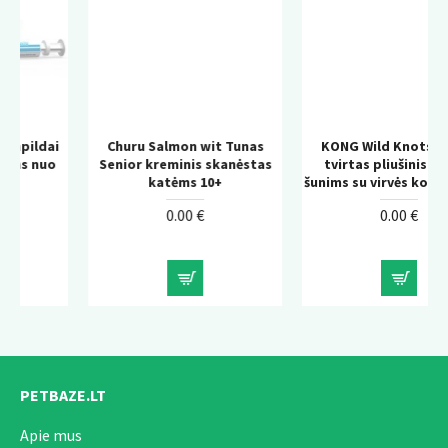
i
Churu Salmon wit Tunas
KONG Wild Knots Bear –
Senior kreminis skanėstas
tvirtas pliušinis žaislas
katėms 10+
šunims su virvės konstrukcija
0.00 €
0.00 €
PETBAZE.LT
Apie mus