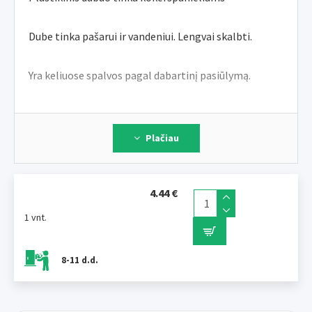
Dube tinka pašarui ir vandeniui. Lengvai skalbti.
Yra keliuose spalvos pagal dabartinį pasiūlymą.
dydis : 0,63 lt
Plačiau
ILUSTRATYVINĖ FOTO.
4.44 €
1 vnt.
8-11 d.d.