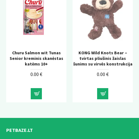
Churu Salmon wit Tunas
KONG Wild Knots Bear –
Senior kreminis skanėstas
tvirtas pliušinis žaislas
katėms 10+
šunims su virvės konstrukcija
0.00 €
0.00 €
PETBAZE.LT