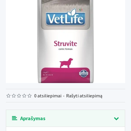
0 atsiliepimai
-
Rašyti atsiliepimą
Aprašymas