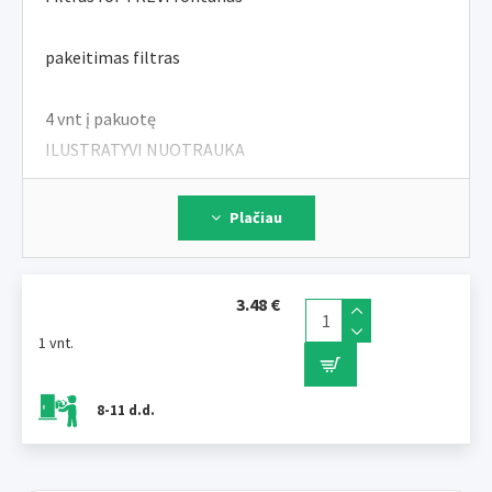
pakeitimas filtras
4 vnt į pakuotę
ILUSTRATYVI NUOTRAUKA
Plačiau
3.48 €
1 vnt.
8-11 d.d.