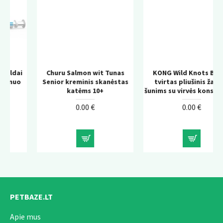
Churu Salmon wit Tunas
KONG Wild Knots Bear –
Senior kreminis skanėstas
tvirtas pliušinis žaislas
katėms 10+
šunims su virvės konstrukcija
0.00 €
0.00 €
PETBAZE.LT
Apie mus