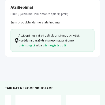
Atsiliepimai
Pirkėjų įvertinimai ir nuomonės apie šią prekę
Šiam produktui dar nėra atsiliepimų.
Atsiliepimus rašyti gali tik prisijungę pirkėjai.
🔒
Norėdami parašyti atsiliepimą, prašome
prisijungti
arba
užsiregistruoti
TAIP PAT REKOMENDUOJAME