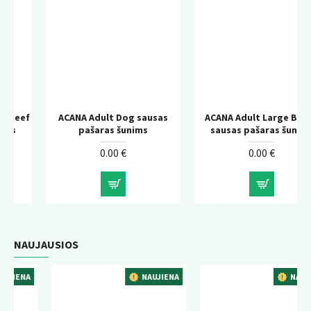
f
ACANA Adult Dog sausas
ACANA Adult Large Breed
pašaras šunims
sausas pašaras šunims
0.00 €
0.00 €
NAUJAUSIOS
NAUJIENA
NAUJIENA