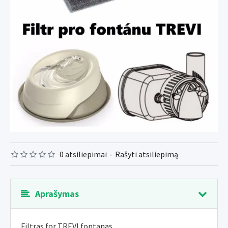
0 atsiliepimai
-
Rašyti atsiliepimą
Aprašymas
Filtras for TREVI fontanas