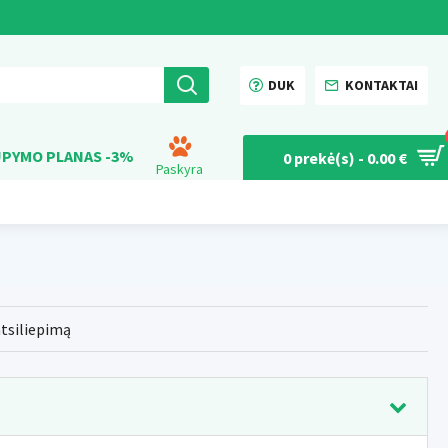
DUK
KONTAKTAI
PYMO PLANAS -3%
0 prekė(s) - 0.00 €
Paskyra
atsiliepimą