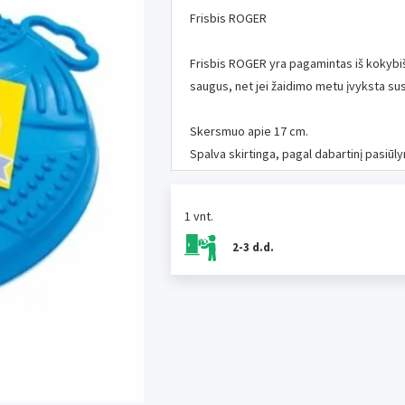
Frisbis ROGER
Frisbis ROGER yra pagamintas iš kokybišk
saugus, net jei žaidimo metu įvyksta su
Skersmuo apie 17 cm.
Spalva skirtinga, pagal dabartinį pasiūl
1 vnt.
2-3 d.d.