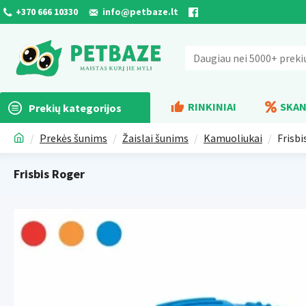
+370 666 10330
info@petbaze.lt
RINKINIAI
SKAN
Prekių kategorijos
Prekės šunims
Žaislai šunims
Kamuoliukai
Frisbi
Frisbis Roger