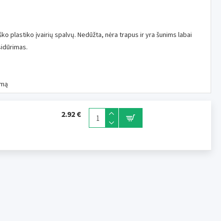
o plastiko įvairių spalvų. Nedūžta, nėra trapus ir yra šunims labai
sidūrimas.
ymą
2.92 €