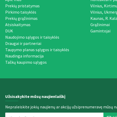
Prekių pristatymas
Vilnius, Kirtim
Pirkimo taisyklės
Vilnius, Ukmer
Prekių grąžinimas
Kaunas, R. Kala
Atsiskaitymas
Grąžinimai
DUK
Gamintojai
Naudojimo sąlygos ir taisyklės
Draugai ir partneriai
Taupymo planas sąlygos ir taisyklės
Naudinga informacija
Taškų kaupimo sąlygos
Užsisakykite mūsų naujienlaiškį
Nepraleiskite jokių naujienų ar akcijų užsiprenumeravę mūsų na