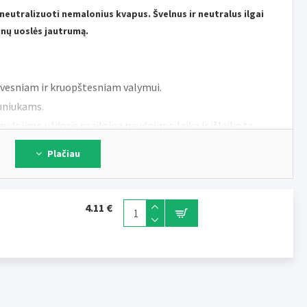
 neutralizuoti nemalonius kvapus. Švelnus ir neutralus ilgai
ūnų uoslės jautrumą.
yvesniam ir kruopštesniam valymui.
uniukams.
udojimo uždoris prailgina naudojimo laiką ir išlaiko tą
kartą atidarius.
Plačiau
4.11 €
olis, natrio benzoatas, kvepalai (kvapas), kalio sorbatas, citrinų
iukozidas, cetearilo alkoholis, cetearetas-20, tetranatrio
erilas, glicerolis. Simetikonas, alfa-izometiljononas, kumarinas,
hidroksicitronellalis, geraniolis, citroneliolis.