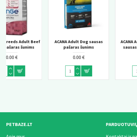
f
ACANA Adult Dog sausas
ACANA Adult Large Breed
Monge Daily Line Hairball
pašaras šunims
sausas pašaras šunims
super premium pašaras
suaugusioms katėms su
0.00 €
0.00 €
vištiena 1,5kg
0.00 €
PETBAZE.LT
PARDUOTUVIŲ
Apie mus
Kontaktai ir p