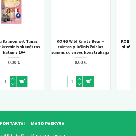
KONG Wild Knots Bear –
KONG Knots Chicken M/L –
tvirtas pliušinis žaislas
pliušinis žaislas šunims su
šunims su virvės konstrukcija
vidine virve
0.00 €
0.00 €
 KONTAKTAI
MANO PASKYRA
 09:00-16:00
Mano užsakymai