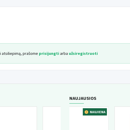
Tik gyvūnams. Laikyti vaikams nepa
yti atsiliepimą, prašome
prisijungti
arba
užsiregistruoti
NAUJAUSIOS
NAUJIENA
NAUJIENA