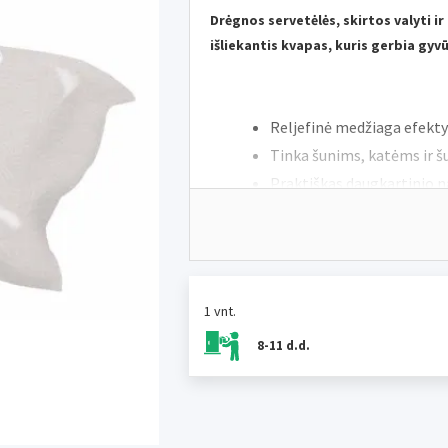
Drėgnos servetėlės, skirtos valyti ir
išliekantis kvapas, kuris gerbia gyv
Reljefinė medžiaga efekt
Tinka šunims, katėms ir š
Praktiškas daugkartinio na
pačią kokybę kaip ir pirmą 
Sudėtis be alkoholio.
1 vnt.
Sudėtis
: Vanduo (vanduo), benzilo alkoh
rūgštis, cetearilo izononanoatas, kokogl
8-11 d.d.
glutamatas diacetatas, glutamatas, salac
cetilpalmitatas, cetearetas-12, linalolis, 