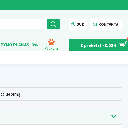
DUK
KONTAKTAI
PYMO PLANAS -3%
0 prekė(s) - 0.00 €
Paskyra
atsiliepimą