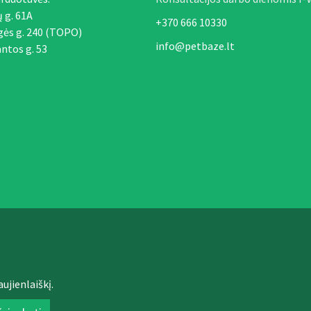
ų g. 61A
+370 666 10330
gės g. 240 (TOPO)
info@petbaze.lt
ntos g. 53
ujienlaiškį.