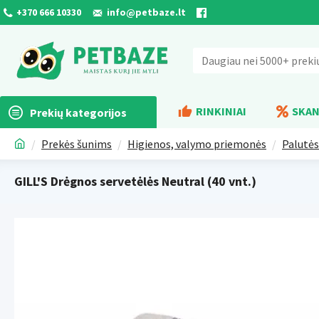
+370 666 10330
info@petbaze.lt
RINKINIAI
SKAN
Prekių kategorijos
Prekės šunims
Higienos, valymo priemonės
Palutės
GILL'S Drėgnos servetėlės ​​Neutral (40 vnt.)