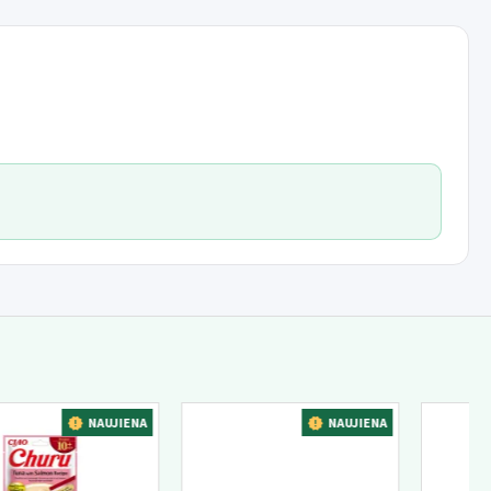
stebimoje ir nepasiekiamoje vietoje.
NAUJIENA
NAUJIENA