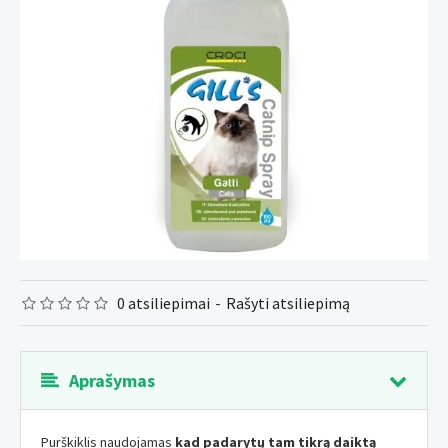
0 atsiliepimai
-
Rašyti atsiliepimą
Aprašymas
Purškiklis naudojamas
kad padarytų tam tikrą daiktą