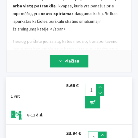
arba vietą patrauklią.
kvapas, kuris yra panašus prie
pipirmėčių, yra
neatsispiriamas
daugumai kačių. Betkas
išpurkštas katžolės purškalu skatins smalsumą ir
žaismingumą katėje.< /span>
Tiesiog purškite juo žaislų, katės medžio, transportavimo
narve arba bet kurioje savo katės vietoje. Kur norite savo
katė žaisti ir jausti patogiai ir atsipalaidavęs.
Plačiau
Naudojimo instrukcijos:
Purškimas ant žaislų ir kitų
objektų kad sukeltų katės natūralų instinktą žaisti kaip kaip
visos vietos kur norite savo gyvūnui jaustis namuose.
5.66 €
1 vnt.
8-11 d.d.
33.94 €