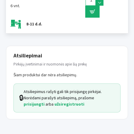
6 vnt.
8-11 d.d.
Atsiliepimai
Pirkėjų įvertinimai ir nuomonės apie šią prekę
Šiam produktui dar nėra atsiliepimų.
Atsiliepimus rašyti gali tik prisijungę pirkėjai.
🔒
Norėdami parašyti atsiliepimą, prašome
prisijungti
arba
užsiregistruoti