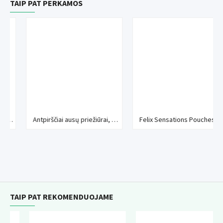
TAIP PAT PERKAMOS
Antpirščiai ausų priežiūrai, 50 vnt
Felix Sensations Pouches Jelly konservai katėms su sardinėmis, lašiša, jūrų lydeka ir upėtakiais
TAIP PAT REKOMENDUOJAME