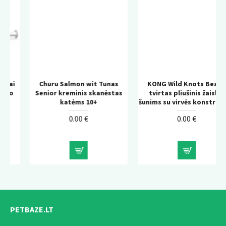
Churu Salmon wit Tunas
KONG Wild Knots Bear –
Senior kreminis skanėstas
tvirtas pliušinis žaislas
katėms 10+
šunims su virvės konstrukcija
0.00 €
0.00 €
PETBAZE.LT