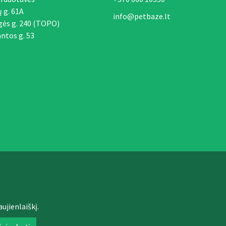
ų g. 61A
info@petbaze.lt
gės g. 240 (TOPO)
ntos g. 53
ujienlaiškį.