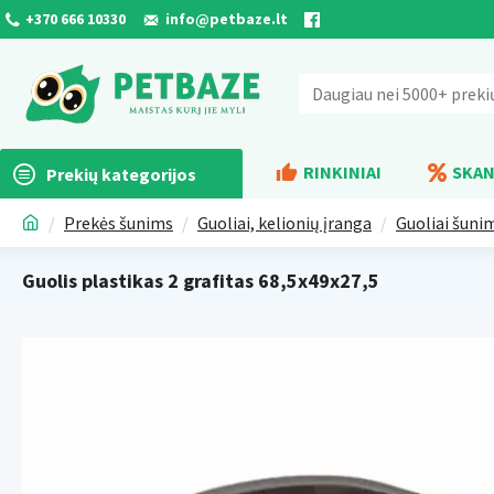
+370 666 10330
info@petbaze.lt
RINKINIAI
SKAN
Prekių kategorijos
Prekės šunims
Guoliai, kelionių įranga
Guoliai šuni
Guolis plastikas 2 grafitas 68,5x49x27,5