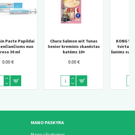
nas
KONG Wild Knots Bear –
KONG Knots Chicken M/
ėstas
tvirtas pliušinis žaislas
pliušinis žaislas šunims
šunims su virvės konstrukcija
vidine virve
0.00 €
0.00 €
MANO PASKYRA
Mano užsakymai