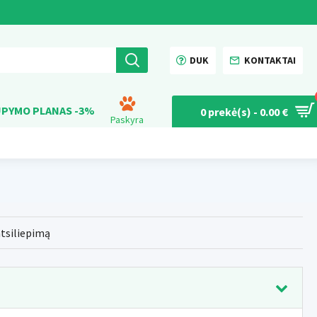
DUK
KONTAKTAI
PYMO PLANAS -3%
0 prekė(s) - 0.00 €
Paskyra
atsiliepimą