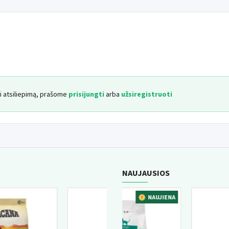
yti atsiliepimą, prašome
prisijungti
arba
užsiregistruoti
NAUJAUSIOS
UJIENA
NAUJIENA
NAU