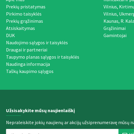
Prekių pristatymas
Vilnius, Kirtim
Pirkimo taisyklės
Vilnius, Ukmer
Prekių grąžinimas
Kaunas, R. Kala
Atsiskaitymas
Grąžinimai
DUK
Gamintojai
Naudojimo sąlygos ir taisyklės
Draugai ir partneriai
Taupymo planas sąlygos ir taisyklės
Naudinga informacija
Taškų kaupimo sąlygos
Užsisakykite mūsų naujienlaiškį
Nepraleiskite jokių naujienų ar akcijų užsiprenumeravę mūsų na