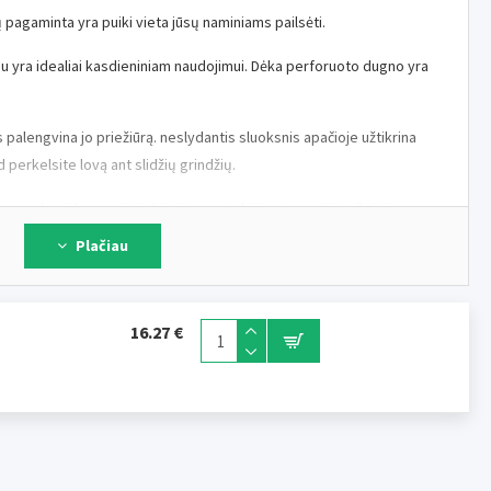
ų pagaminta yra puiki vieta jūsų naminiams pailsėti.
mu yra idealiai kasdieniniam naudojimui. Dėka perforuoto dugno yra
 palengvina jo priežiūrą. neslydantis sluoksnis apačioje užtikrina
 perkelsite lovą ant slidžių grindžių.
 pagalve, jūsų naminis įsigyja nuostabiai patogų vietą ilsėtis.
Plačiau
m
16.27 €