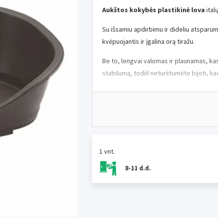
Aukštos kokybės plastikinė lova
ital
Su išsamiu apdirbimu ir dideliu atsparu
kvėpuojantis ir įgalina orą tiražu.
Be to, lengvai valomas ir plaunamas, kas
stabilumą, todėl neturėtumėte bijoti, kad
Kai užbaigsite lovą minkšta paklode arba
Dydis:
2
Išoriniai matmenys:
68,5 x 49 x 27,5 c
Apatinis matmenys:
54 cm x 37 cm p>
1 vnt.
Spalva:
grafitas
8-11 d.d.