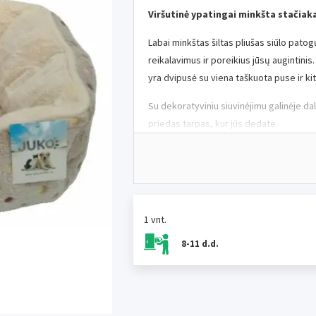
Viršutinė ypatingai minkšta stačiak
Labai minkštas šiltas pliušas siūlo patog
reikalavimus ir poreikius jūsų augintini
yra dvipusė su viena taškuota puse ir kit
Su dekoratyviniu siuvinėjimu galinėje dal
priedas tarpas, kur jūs dedate.
p>
Lovos apatinė pusė yra neslystančią ap
Galima skalbti 30°C temperatūroje.
1 vnt.
Medžiaga:
100 % poliesteris
8-11 d.d.
Dydis:
L (90 x 60 x 16 cm) stiprus> p>
Spalva:
pilka