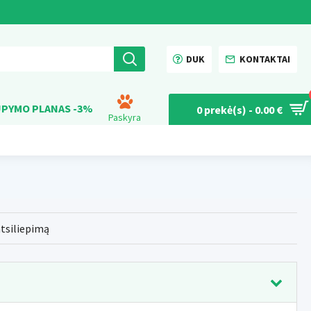
DUK
KONTAKTAI
PYMO PLANAS -3%
0 prekė(s) - 0.00 €
Paskyra
atsiliepimą