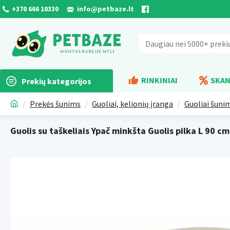
+370 666 10330
info@petbaze.lt
RINKINIAI
SKAN
Prekių kategorijos
Prekės šunims
Guoliai, kelionių įranga
Guoliai šuni
Guolis su taškeliais Ypač minkšta Guolis pilka L 90 cm