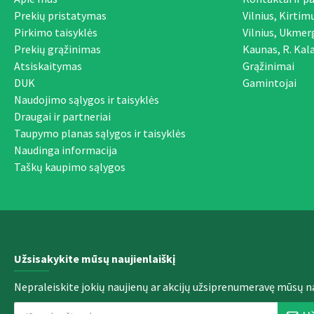
Prekių pristatymas
Vilnius, Kirtim
Pirkimo taisyklės
Vilnius, Ukmer
Prekių grąžinimas
Kaunas, R. Kala
Atsiskaitymas
Grąžinimai
DUK
Gamintojai
Naudojimo sąlygos ir taisyklės
Draugai ir partneriai
Taupymo planas sąlygos ir taisyklės
Naudinga informacija
Taškų kaupimo sąlygos
Užsisakykite mūsų naujienlaiškį
Nepraleiskite jokių naujienų ar akcijų užsiprenumeravę mūsų na