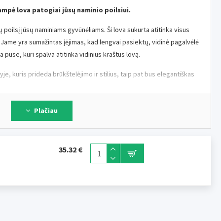
ampė lova patogiai jūsų naminio poilsiui.
ų poilsį jūsų naminiams gyvūnėliams. Ši lova sukurta atitinka visus
s. Jame yra sumažintas įėjimas, kad lengvai pasiektų, vidinė pagalvėlė
a puse, kuri spalva atitinka vidinius kraštus lovą.
yje, kuris prideda brūkštelėjimo ir stilius, taip pat bus elegantiškas
Plačiau
dorojimą.
35.32 €