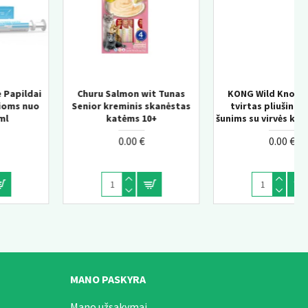
KONG Wild Knots Bear –
KONG Knots Chicken M/L –
s
tvirtas pliušinis žaislas
pliušinis žaislas šunims su
šunims su virvės konstrukcija
vidine virve
0.00 €
0.00 €
MANO PASKYRA
Mano užsakymai