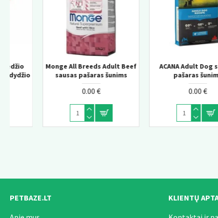
eef
ACANA Adult Dog sausas
ACANA Adult Large Breed
Monge Daily Line Hairba
pašaras šunims
sausas pašaras šunims
super premium pašara
suaugusioms katėms s
0.00 €
0.00 €
vištiena 1,5kg
0.00 €
PETBAZE.LT
KLIENTŲ APT
Apie mus
Kontaktai ir p