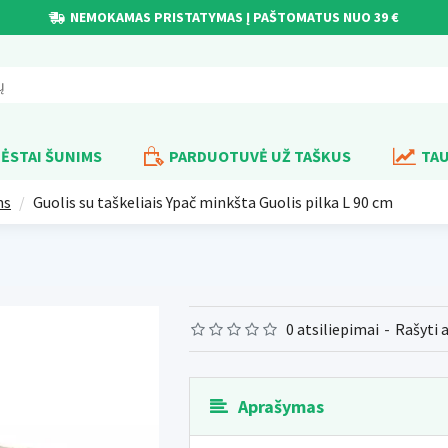
NEMOKAMAS PRISTATYMAS Į PAŠTOMATUS NUO 39 €
ĖSTAI ŠUNIMS
PARDUOTUVĖ UŽ TAŠKUS
TAU
ms
Guolis su taškeliais Ypač minkšta Guolis pilka L 90 cm
0 atsiliepimai
-
Rašyti 
Aprašymas