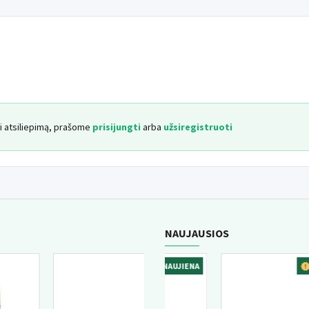
yti atsiliepimą, prašome
prisijungti
arba
užsiregistruoti
NAUJAUSIOS
ENA
NAUJIENA
NAUJIEN
GERIAUSIAI PERKAMA