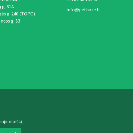
ų g. 61A
info@petbaze.lt
gės g. 240 (TOPO)
ntos g. 53
ujienlaiškį.