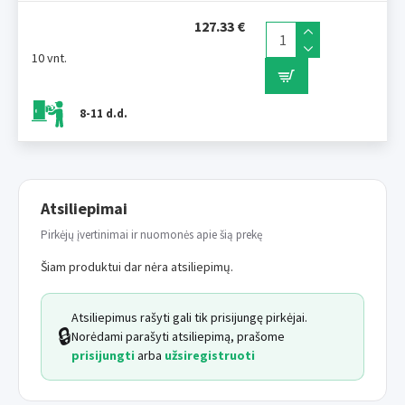
127.33 €
10 vnt.
8-11 d.d.
Atsiliepimai
Pirkėjų įvertinimai ir nuomonės apie šią prekę
Šiam produktui dar nėra atsiliepimų.
Atsiliepimus rašyti gali tik prisijungę pirkėjai.
🔒
Norėdami parašyti atsiliepimą, prašome
prisijungti
arba
užsiregistruoti