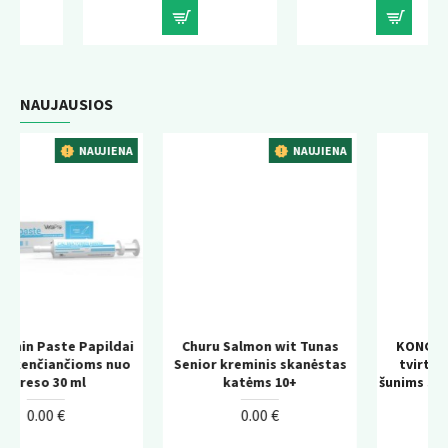
NAUJAUSIOS
ENA
NAUJIENA
NAUJIENA
dai
Churu Salmon wit Tunas
KONG Wild Knots Bear –
nuo
Senior kreminis skanėstas
tvirtas pliušinis žaislas
katėms 10+
šunims su virvės konstrukci
0.00 €
0.00 €