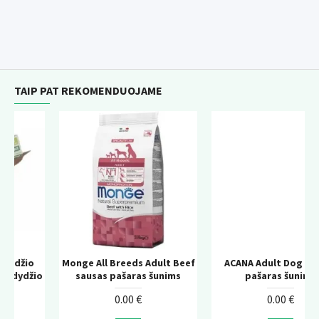
TAIP PAT REKOMENDUOJAME
Monge All Breeds Adult Beef
ACANA Adult Dog sausas
io
sausas pašaras šunims
pašaras šunims
0.00 €
0.00 €