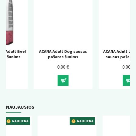
ef
ACANA Adult Dog sausas
ACANA Adult Large Breed
pašaras šunims
sausas pašaras šunims
0.00 €
0.00 €
NAUJAUSIOS
A
NAUJIENA
NAUJIENA