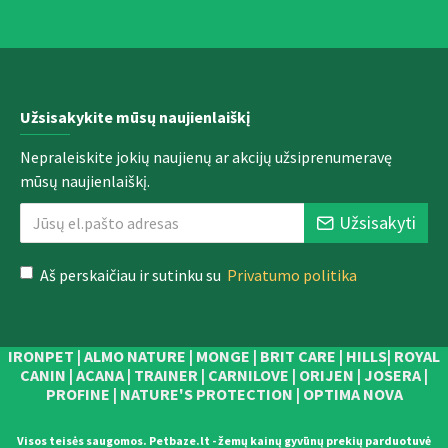
Užsisakykite mūsų naujienlaiškį
Nepraleiskite jokių naujienų ar akcijų užsiprenumeravę
mūsų naujienlaiškį.
Užsisakyti
Aš perskaičiau ir sutinku su
Privatumo politika
IRONPET | ALMO NATURE | MONGE | BRIT CARE | HILLS| ROYAL
CANIN | ACANA | TRAINER | CARNILOVE | ORIJEN | JOSERA |
PROFINE | NATURE'S PROTECTION | OPTIMA NOVA
Visos teisės saugomos. Petbaze.lt - žemų kainų gyvūnų prekių parduotuvė