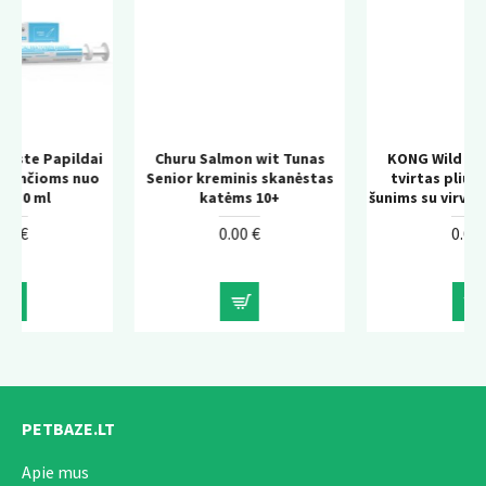
i
Churu Salmon wit Tunas
KONG Wild Knots Bear –
o
Senior kreminis skanėstas
tvirtas pliušinis žaislas
katėms 10+
šunims su virvės konstrukcija
0.00 €
0.00 €
PETBAZE.LT
Apie mus