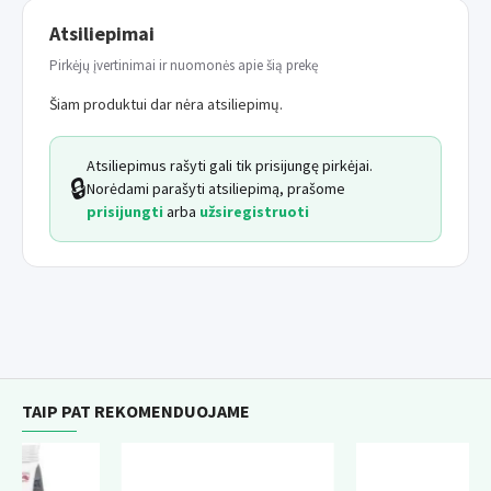
Medžiaga:
veliūras
Atsiliepimai
Pirkėjų įvertinimai ir nuomonės apie šią prekę
Vidinis užpildas:
antialerginis silikonas
Šiam produktui dar nėra atsiliepimų.
Spalva:
pagal dabartinį pasiūlymą
Valymas:
galima skalbti rankomis arba mašinoje 30 °C
Atsiliepimus rašyti gali tik prisijungę pirkėjai.
🔒
temperatūroje su plovikliais gležniems tekstilei .
Norėdami parašyti atsiliepimą, prašome
prisijungti
arba
užsiregistruoti
TAIP PAT REKOMENDUOJAME