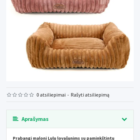
0 atsiliepimai
-
Rašyti atsiliepimą
Aprašymas
Prabangi maloni Lulu lova
šunims su paminkštintu