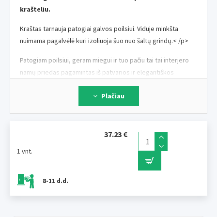
krašteliu.
Kraštas tarnauja patogiai galvos poilsiui. Viduje minkšta
nuimama pagalvėlė kuri izoliuoja šuo nuo šaltų grindų.< /p>
Patogiam poilsiui, geram miegui ir tuo pačiu tai tai interjero
namų priedas pagamintas iš patvarios ir elegantiškos
medžiagos. Su neslydimu pabaiga.
Plačiau
Aksominis veliūrinis paviršius atsparus plyšimui ir lengvai
nuvalomas drėgna šluoste. APSAUGA DĖMĖS sistema
atsparus dėmių sumažina skystį sugėrimas. Pagalvė yra
37.23 €
užpildyta elastingo antialerginio silikono.
1 vnt.
Viršutinį audinį lovą ir pagalvę galima nuimti užtrauktukais ir
skalbti arba valyti atskirai.
8-11 d.d.
Dydis:
S
Matmenys:
56 x 44 cm, aukštis kraštai 14 cm