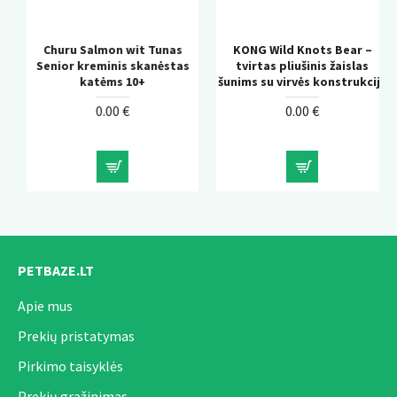
Churu Salmon wit Tunas
KONG Wild Knots Bear –
Senior kreminis skanėstas
tvirtas pliušinis žaislas
katėms 10+
šunims su virvės konstrukcija
0.00 €
0.00 €
PETBAZE.LT
Apie mus
Prekių pristatymas
Pirkimo taisyklės
Prekių grąžinimas