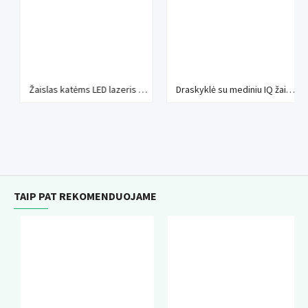
Žaislas katėms LED lazeris Croci
Draskyklė su mediniu IQ žaislu 44 cm
TAIP PAT REKOMENDUOJAME