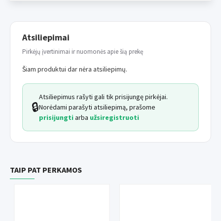
lengvas spazmolitinis poveikis (malšina konvulsines būkles).
Ilgis apykaklė:
42 cm
Atsiliepimai
Naudojimas:
iš ( pritvirt.) pašalinkite perteklinę dalį. . Tik
Pirkėjų įvertinimai ir nuomonės apie šią prekę
gyvūnams. Saugokite nepastebimo ir vaikams pasiekiamoje
vietoje.
Šiam produktui dar nėra atsiliepimų.
Numeris patvirtinimas:
112-23/C
Atsiliepimus rašyti gali tik prisijungę pirkėjai.
🔒
ATIDŽIAI SKAITYKITE PAKAVIMO INFORMACIJĄ
Norėdami parašyti atsiliepimą, prašome
prisijungti
arba
užsiregistruoti
Įterpimas lapelis
TAIP PAT PERKAMOS