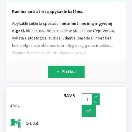
Ramina anti stresą apykaklė katėms.
Apykaklė sukurta specialiai
nuraminti nerimą ir gyvūnų
elgesį.
Idealiai naudoti stresinėse situacijose (fejerverkai,
vyksta ). atostogos, audros judantis, parodos) ir bet bet
kokio elgesio problemos (pernelyg daug garso išraiškos,
šlapimo žymėjimas, destruktyvus elgesys).
Jis pagrįstas 100 % natūralių eterinių aliejų.
Plačiau
Veikia 4 sav. laikotarpį
, vandeniui aktyvus komponentas,
nepažeidžia gyvūno kvapo suvokimo. p>
4.98 €
Ingredientai:
valerijonas 5 %, aistra 2 %, kvapi esmė.
Valerijonas žinomas dėl raminančio poveikio, atpalaiduoja
1 vnt.
nervumą ir nerimo būklės ir panikos priepuoliai. Aistra
naudojama neurotinėms neramumo būsenoms, nedidiems
1-2 d.d.
miego sutrikimams, nervinės kilmės skausmui. Tai rodo