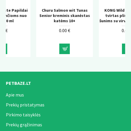
ai
Churu Salmon wit Tunas
KONG Wild Knots Bear –
uo
Senior kreminis skanėstas
tvirtas pliušinis žaislas
katėms 10+
šunims su virvės konstrukcija
0.00 €
0.00 €
PETBAZE.LT
Apie mus
Prekių pristatymas
Pirkimo taisyklės
Prekių grąžinimas