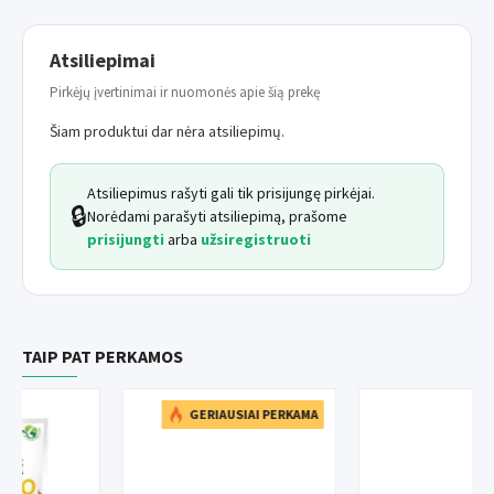
Naudojimo instrukcija
: prieš naudojimą suplakti. Užpurškite
Atsiliepimai
ant tos vietos kur gyvūnas turi atlikti savo gamtinius reikalus.
Pirkėjų įvertinimai ir nuomonės apie šią prekę
Šiam produktui dar nėra atsiliepimų.
Atsiliepimus rašyti gali tik prisijungę pirkėjai.
🔒
Norėdami parašyti atsiliepimą, prašome
prisijungti
arba
užsiregistruoti
TAIP PAT PERKAMOS
GERIAUSIAI PERKAMA