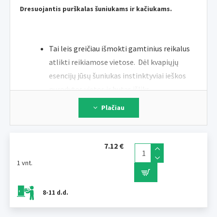
Dresuojantis purškalas šuniukams ir kačiukams.
Tai leis greičiau išmokti gamtinius reikalus
atlikti reikiamose vietose. Dėl kvapiųjų
esencijų jūsų šuniukas instinktyviai ieškos
nurodytos vietos ir butas išliks
nepriekaištingas.
Plačiau
Treniruotės dar niekada nebuvo lengvesnės!
7.12 €
Netoksiškas. Tai neturi įtakos gyvūno kvapų suvokimui.
1 vnt.
8-11 d.d.
Sudėtis
: kvepalų esencija