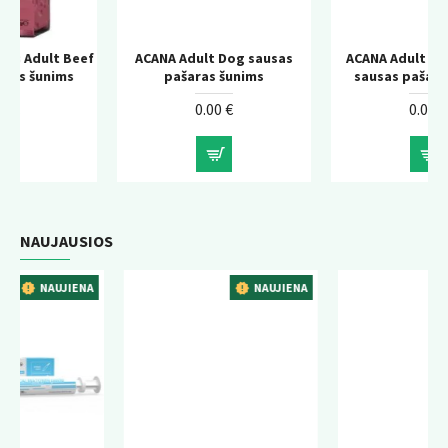
eef
ACANA Adult Dog sausas
ACANA Adult Large Breed
pašaras šunims
sausas pašaras šunims
0.00 €
0.00 €
NAUJAUSIOS
NA
NAUJIENA
NAUJIENA