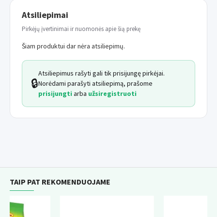
sluoksnį, kurio mažiausiai 5 cm. Užterštos vietos šaliname
Atsiliepimai
kiekvieną dieną. Kartą savaičių reika pakeisti visą patalynę.
Pirkėjų įvertinimai ir nuomonės apie šią prekę
Šiam produktui dar nėra atsiliepimų.
Atsiliepimus rašyti gali tik prisijungę pirkėjai.
🔒
Norėdami parašyti atsiliepimą, prašome
prisijungti
arba
užsiregistruoti
TAIP PAT REKOMENDUOJAME