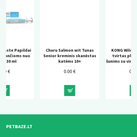
dai
Churu Salmon wit Tunas
KONG Wild Knots Bear –
nuo
Senior kreminis skanėstas
tvirtas pliušinis žaislas
katėms 10+
šunims su virvės konstrukci
0.00 €
0.00 €
PETBAZE.LT