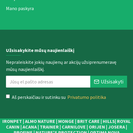
Mano paskyra
Užsisakykite mūsų naujienlaiškį
Nepraleiskite jokių naujienų ar akcijų užsiprenumeravę
mūsų naujienlaiškį.
Užsisakyti
Aš perskaičiau ir sutinku su
Privatumo politika
IRONPET | ALMO NATURE | MONGE | BRIT CARE | HILLS| ROYAL
CANIN | ACANA | TRAINER | CARNILOVE | ORIJEN | JOSERA |
PROFINE | NATURE'S PROTECTION | OPTIMA NOVA