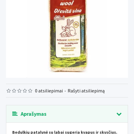
0 atsiliepimai
-
Rašyti atsiliepimą
Aprašymas
Bedulkių patalynė su labai sugeria kvapus ir skysčius.