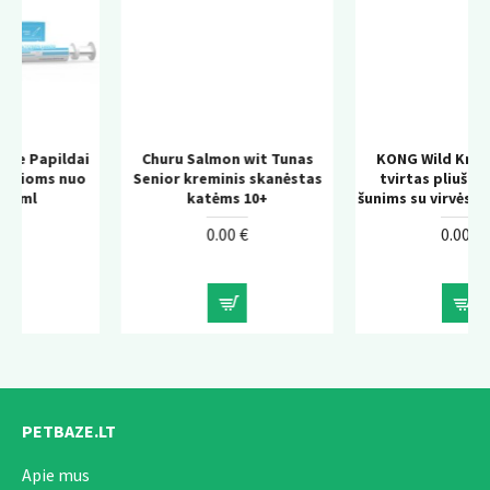
ldai
Churu Salmon wit Tunas
KONG Wild Knots Bear –
 nuo
Senior kreminis skanėstas
tvirtas pliušinis žaislas
katėms 10+
šunims su virvės konstrukc
0.00 €
0.00 €
PETBAZE.LT
Apie mus