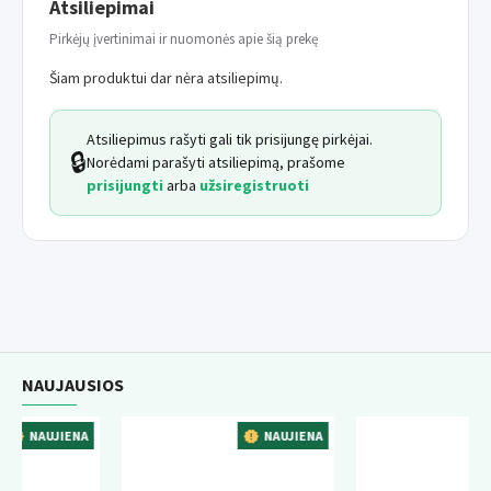
Atsiliepimai
Pirkėjų įvertinimai ir nuomonės apie šią prekę
Šiam produktui dar nėra atsiliepimų.
Atsiliepimus rašyti gali tik prisijungę pirkėjai.
🔒
Norėdami parašyti atsiliepimą, prašome
prisijungti
arba
užsiregistruoti
NAUJAUSIOS
IENA
NAUJIENA
NAUJIEN