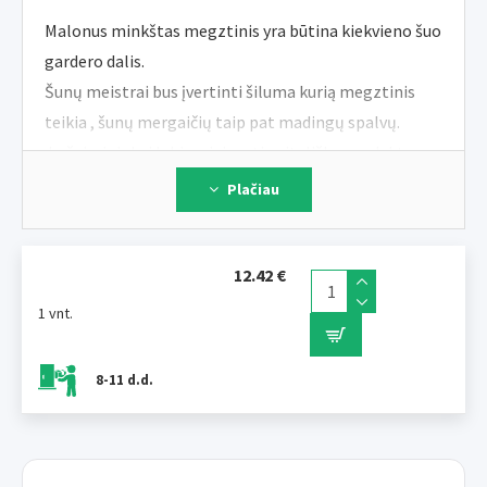
Malonus minkštas megztinis yra būtina kiekvieno šuo
gardero dalis.
Šunų meistrai bus įvertinti šiluma kurią megztinis
teikia , šunų mergaičių taip pat madingų spalvų.
Jų šeimininkai labiausiai vertins itališkų produktų
kokybę ir detaliai apdirbimas.
Plačiau
Dėka suktukas apsaugotas taip pat šuo kaklas.
Žinoma nugaroje yra pavadėlio skylė.
12.42 €
< br>Dydis: 40cm
1 vnt.
Medžiaga: 100% akrilas
Priežiūra: skalbimas 30°C.
8-11 d.d.