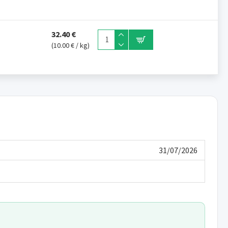
rie gali užtikrinti tinkamą medžiagų apykaitą, sveiką odą ir stiprius
32.40 €
(10.00 € / kg)
dinėse. Šio kiekio užtenka 3–4 kartams (2 dienoms)
ite
jimą suplakite. Padalinkite turinį į 3-4 dalis ir sunaudokite per 2 dienas.
 papildo dozės kiekis atitinka dienos skysčių normą
31/07/2026
gusioms katėms su vištiena.