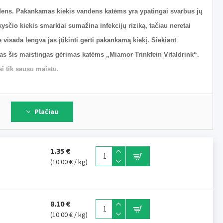
ndens. Pakankamas kiekis vandens katėms yra ypatingai svarbus jų
sčio kiekis smarkiai sumažina infekcijų riziką, tačiau neretai
e visada lengva jas įtikinti gerti pakankamą kiekį. Siekiant
tas šis maistingas gėrimas katėms „Miamor Trinkfein Vitaldrink“.
si tik sausu maistu.
tinėlės filė, daržovių perdirbimo produktai, mineralai.
Plačiau
mai – 2,5%, aliejai ir riebalai – 0,7%, pelenai – 1,1%, ląsteliena – 0,2%,
1.35 €
(10.00 € / kg)
gusioms katėms
k sausą maistą valgančioms katėms
8.10 €
(10.00 € / kg)
ys