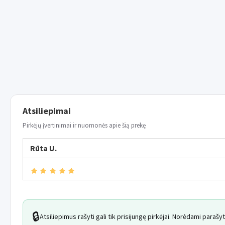
Atsiliepimai
Pirkėjų įvertinimai ir nuomonės apie šią prekę
Rūta U.
🔒
Atsiliepimus rašyti gali tik prisijungę pirkėjai. Norėdami paraš