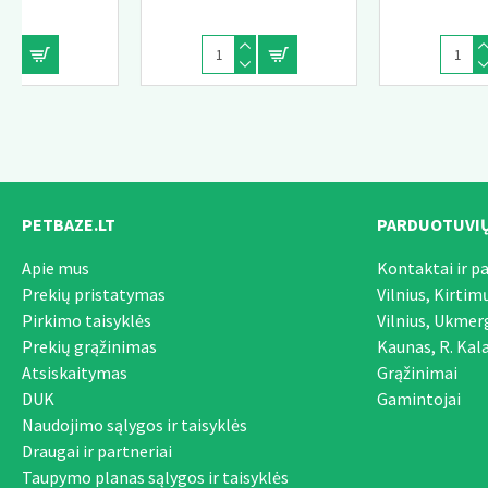
0.00 €
0.00 €
PETBAZE.LT
PARDUOTUVIŲ
Apie mus
Kontaktai ir p
Prekių pristatymas
Vilnius, Kirtim
Pirkimo taisyklės
Vilnius, Ukmer
Prekių grąžinimas
Kaunas, R. Kala
Atsiskaitymas
Grąžinimai
DUK
Gamintojai
Naudojimo sąlygos ir taisyklės
Draugai ir partneriai
Taupymo planas sąlygos ir taisyklės