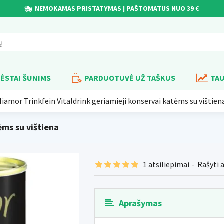
NEMOKAMAS PRISTATYMAS Į PAŠTOMATUS NUO 39 €
ĖSTAI ŠUNIMS
PARDUOTUVĖ UŽ TAŠKUS
TAU
iamor Trinkfein Vitaldrink geriamieji konservai katėms su vištien
ėms su vištiena
1 atsiliepimai
-
Rašyti 
Aprašymas