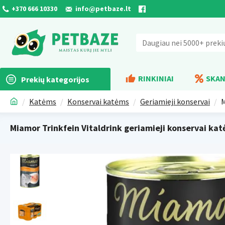
+370 666 10330
info@petbaze.lt
RINKINIAI
SKAN
Prekių kategorijos
Katėms
Konservai katėms
Geriamieji konservai
M
Miamor Trinkfein Vitaldrink geriamieji konservai kat