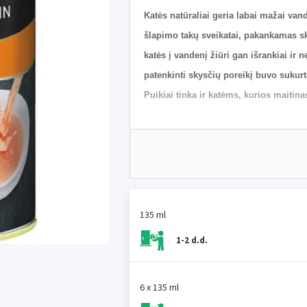
Katės natūraliai geria labai mažai va
šlapimo takų sveikatai, pakankamas sky
katės į vandenį žiūri gan išrankiai ir n
patenkinti skysčių poreikį buvo sukur
Puikiai tinka ir katėms, kurios maitina
Sudėtis
: 91% mėsos sulčių, 5 % vištų krū
Analitinės sudedamosios dalys
: balty
drėgmė – 95%
135 ml
•
Skanus maisto papildas, skirtas suau
1-2 d.d.
• Tenkina skysčių poreikį
• Puikiai tinka mažai geriančioms ar ti
• Ypač gardus, skatina katę gerti
6 x 135 ml
• Net 91% šio gėrimo sudaro mėsos sult