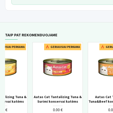
TAIP PAT REKOMENDUOJAME
NAUJ
AMA
GERIAUSIAI PERKAMA
GERIAUSIAI PERKA
na &
Aatas Cat Tantalizing
Aatas Cat Tantalizing
Monge Daily Line Hairb
ms
Tuna&Beef konservai katėms
Tuna&Salmon konservai
super premium pašar
suaugusioms katėms 
katėms
0.00 €
vištiena 1,5kg