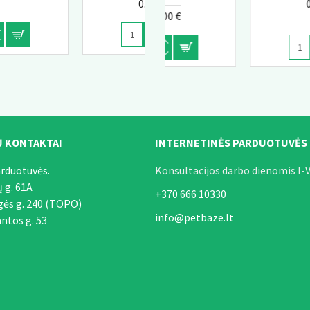
0.00 €
0.00 €
0.00 €
 KONTAKTAI
INTERNETINĖS PARDUOTUVĖS
arduotuvės.
Konsultacijos darbo dienomis I-V
ų g. 61A
+370 666 10330
gės g. 240 (TOPO)
info@petbaze.lt
ntos g. 53