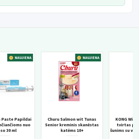
NA
NAUJIENA
NAUJIEN
s
KONG Wild Knots Bear –
KONG Knots Chicken M/L –
as
tvirtas pliušinis žaislas
pliušinis žaislas šunims su
šunims su virvės konstrukcija
vidine virve