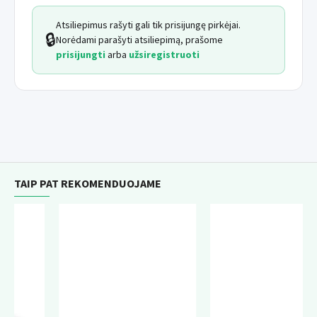
Atsiliepimus rašyti gali tik prisijungę pirkėjai.
🔒
Norėdami parašyti atsiliepimą, prašome
prisijungti
arba
užsiregistruoti
TAIP PAT REKOMENDUOJAME