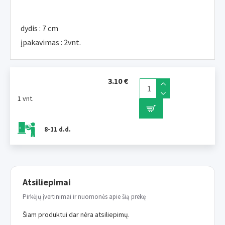
dydis : 7 cm
įpakavimas : 2vnt.
3.10 €
1 vnt.
8-11 d.d.
Atsiliepimai
Pirkėjų įvertinimai ir nuomonės apie šią prekę
Šiam produktui dar nėra atsiliepimų.