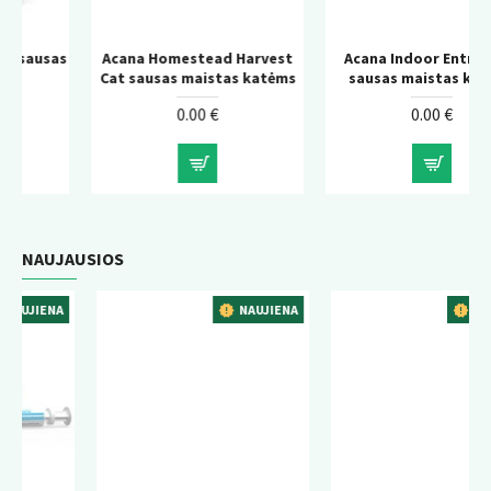
as
Acana Homestead Harvest
Acana Indoor Entree Cat
Cat sausas maistas katėms
sausas maistas katėms
0.00 €
0.00 €
NAUJAUSIOS
A
NAUJIENA
NAUJIENA