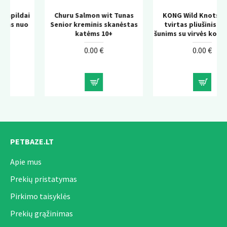
i
Churu Salmon wit Tunas
KONG Wild Knots Bear –
Senior kreminis skanėstas
tvirtas pliušinis žaislas
katėms 10+
šunims su virvės konstrukcija
0.00 €
0.00 €
PETBAZE.LT
Apie mus
Prekių pristatymas
Pirkimo taisyklės
Prekių grąžinimas