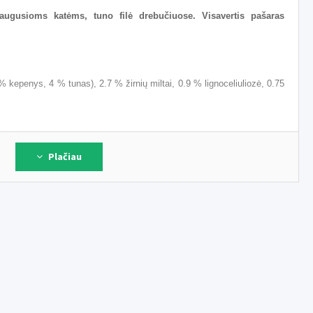
ugusioms katėms, tuno filė drebučiuose. Visavertis pašaras
kepenys, 4 % tunas), 2.7 % žirnių miltai, 0.9 % lignoceliuliozė, 0.75
 katžolė).
Plačiau
baltymai 7.0 %, žali riebalai 4.5 %, žalia ląsteliena 0.5 %, žali pelenai
oras 0.2 %, natris 0.2 %.
V, vitaminas D3 (3a671) 65 TV, vitaminas E (3a700) 35 mg, vitaminas