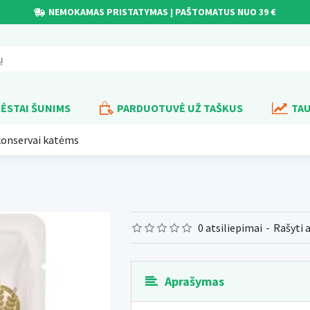
NEMOKAMAS PRISTATYMAS Į PAŠTOMATUS NUO 39 €
ĖSTAI ŠUNIMS
PARDUOTUVĖ UŽ TAŠKUS
TAU
 konservai katėms
0 atsiliepimai
-
Rašyti 
Aprašymas