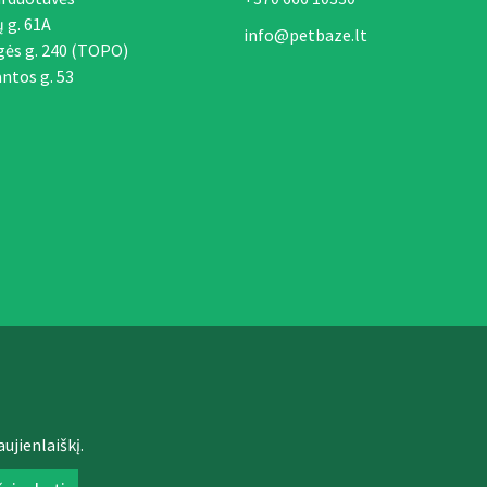
ų g. 61A
info@petbaze.lt
gės g. 240 (TOPO)
ntos g. 53
ujienlaiškį.