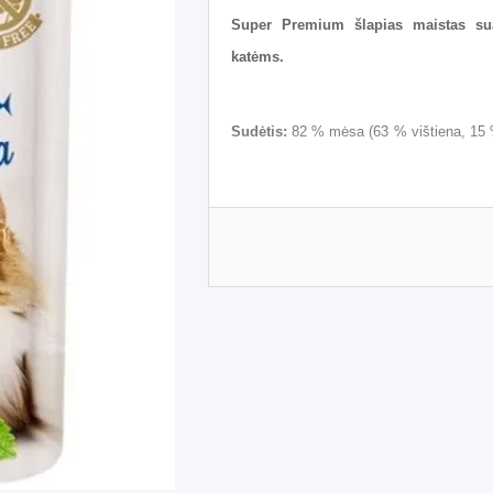
Super Premium šlapias maistas sua
katėms.
Sudėtis:
82 % mėsa (63 % vištiena, 15 % 
% džiovintos žolelės (melisa, ramunėlės,
Analitinės sudedamosios dalys:
Žali 
1.2 %, drėgmė 83.0 %, kalcis 0.2 %, fosf
Priedai (kg):
Vitaminas A (3a672a) 300 T