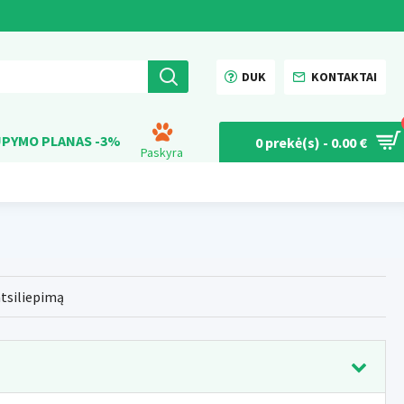
DUK
KONTAKTAI
PYMO PLANAS -3%
0 prekė(s) - 0.00 €
Paskyra
atsiliepimą