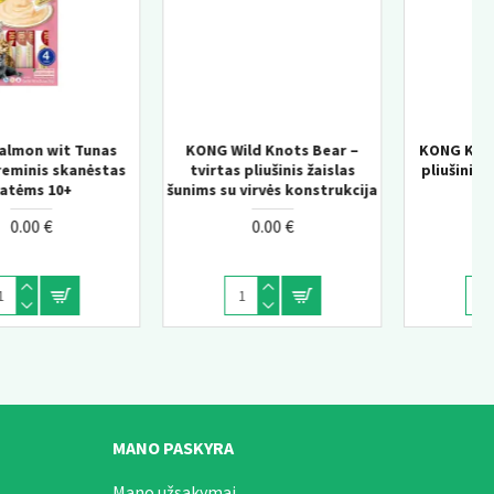
kyti šaldytuve. Sunaudokite per 3 dienas. Galiojimo laikas bei partijos
KONG Wild Knots Bear –
KONG Knots Chicken M/L –
6-8
tvirtas pliušinis žaislas
pliušinis žaislas šunims su
šunims su virvės konstrukcija
vidine virve
4-4.5
0.00 €
0.00 €
MANO PASKYRA
Mano užsakymai