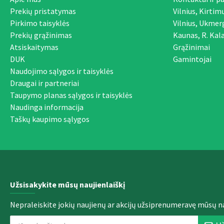
Prekių pristatymas
Vilnius, Kirtim
Pirkimo taisyklės
Vilnius, Ukmer
Prekių grąžinimas
Kaunas, R. Kala
Atsiskaitymas
Grąžinimai
DUK
Gamintojai
Naudojimo sąlygos ir taisyklės
Draugai ir partneriai
Taupymo planas sąlygos ir taisyklės
Naudinga informacija
Taškų kaupimo sąlygos
Užsisakykite mūsų naujienlaiškį
Nepraleiskite jokių naujienų ar akcijų užsiprenumeravę mūsų na