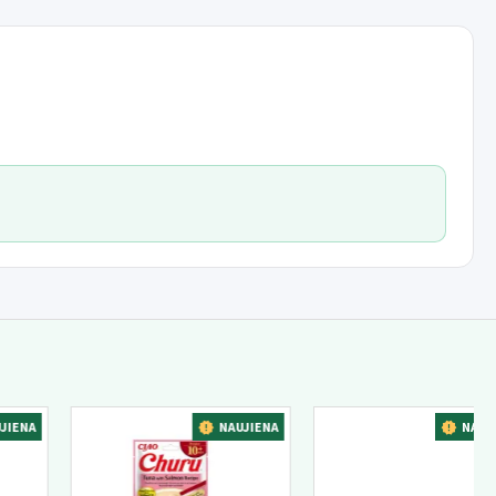
4 g pašaro 10 kg šuns svorio.
Koreguokite paros dozę pagal savo
zoną. Šuo visada turi turėti daug šviežio geriamojo vandens.
A
NAUJIENA
NAUJIENA