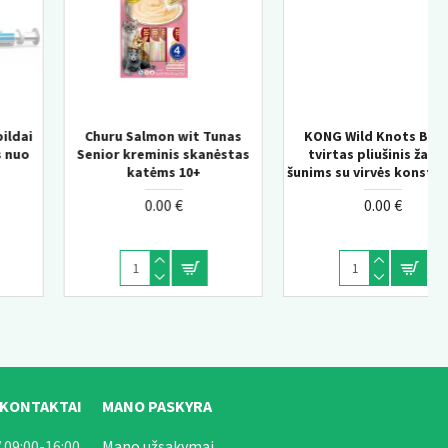
KONG Wild Knots Bear –
KONG Knots Chicken M/L –
s
tvirtas pliušinis žaislas
pliušinis žaislas šunims su
šunims su virvės konstrukcija
vidine virve
0.00 €
0.00 €
 KONTAKTAI
MANO PASKYRA
 09:00-16:00
Mano užsakymai