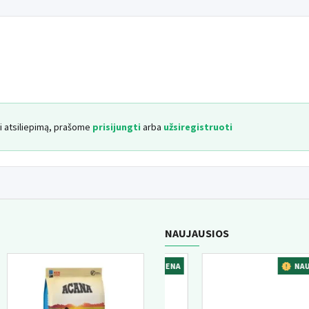
ar sultiniu.
Paros dozė yra maždaug 19
šuns būklę ir amžių, našumą, būklę ir se
yti atsiliepimą, prašome
prisijungti
arba
užsiregistruoti
NAUJAUSIOS
ENA
NAUJIENA
NAUJIEN