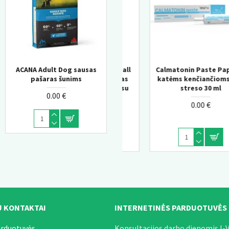
ll
ACANA Adult Dog sausas
Calmatonin Paste Papildai
Churu Salmon wit Tunas
s
pašaras šunims
katėms kenčiančioms nuo
Senior kreminis skanėsta
u
streso 30 ml
katėms 10+
0.00 €
0.00 €
0.00 €
 KONTAKTAI
INTERNETINĖS PARDUOTUVĖS
arduotuvės.
Konsultacijos darbo dienomis I-V