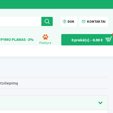
DUK
KONTAKTAI
PYMO PLANAS -3%
0 prekė(s) - 0.00 €
Paskyra
atsiliepimą