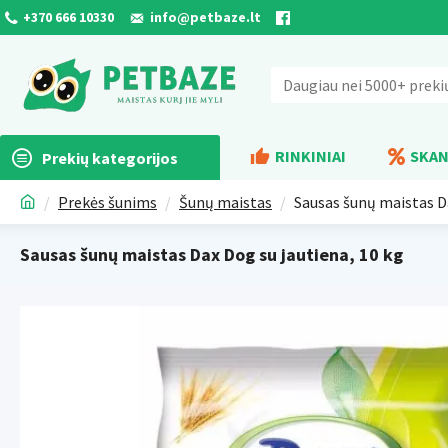
+370 666 10330
info@petbaze.lt
RINKINIAI
SKAN
Prekių kategorijos
Prekės šunims
Šunų maistas
Sausas šunų maistas Da
Sausas šunų maistas Dax Dog su jautiena, 10 kg