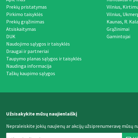
Prekių pristatymas
Vilnius, Kirtim
Pirkimo taisyklės
Vilnius, Ukmer
Prekių grąžinimas
Kaunas, R. Kala
Atsiskaitymas
Grąžinimai
DUK
Gamintojai
Naudojimo sąlygos ir taisyklės
Draugai ir partneriai
Taupymo planas sąlygos ir taisyklės
Naudinga informacija
Taškų kaupimo sąlygos
Užsisakykite mūsų naujienlaiškį
Nepraleiskite jokių naujienų ar akcijų užsiprenumeravę mūsų na