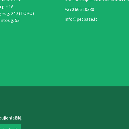
ų g. 61A
+370 666 10330
gės g. 240 (TOPO)
info@petbaze.lt
ntos g. 53
ujienlaiškį.