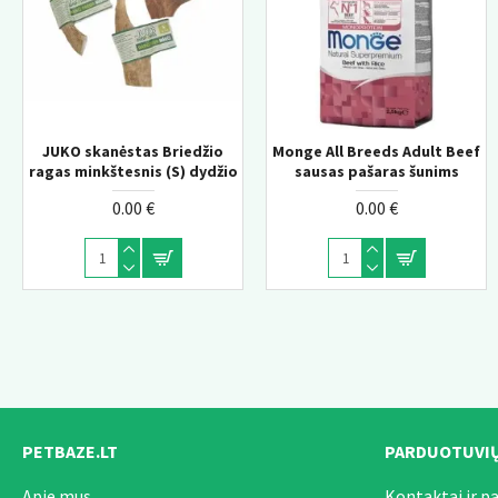
JUKO skanėstas Briedžio
Monge All Breeds Adult Beef
Monge Daily Line Hairba
ragas minkštesnis (S) dydžio
sausas pašaras šunims
super premium pašara
suaugusioms katėms s
0.00 €
0.00 €
vištiena 1,5kg
0.00 €
PETBAZE.LT
PARDUOTUVIŲ
Apie mus
Kontaktai ir p